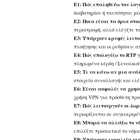
Ε1: Πώς επαληθεύω τον λογα
διαβατηρίου ή ταυτότητας μέ
Ε2: Ποια είναι τα όρια στο
περιστροφή, αλλά ελέγξτε το
Ε3: Υπάρχουν κρυφές λειτο
πλοήγησης και οι ρυθμίσεις 
Ε4: Πώς υπολογίζω το RTP 
πληρωμένα κέρδη / Συνολικοί 
Ε5: Τι να κάνω αν μια ανά
στοιχεία συναλλαγής και ελέ
Ε6: Είναι ασφαλές να χρησιμ
χρήση VPN για πρόσθετη προ
Ε7: Πώς λειτουργούν οι δωρ
περιορίζονται σε συγκεκριμέν
Ε8: Μπορώ να αλλάξω το ν
επιλέξτε προσεκτικά το νόμι
Ε9: Υπάρχουν εργαλεία για