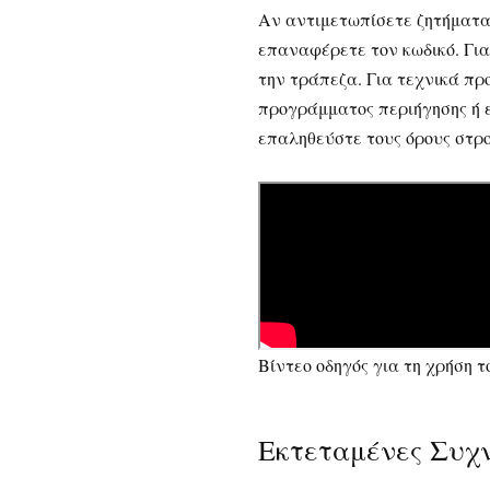
Αν αντιμετωπίσετε ζητήματα:
επαναφέρετε τον κωδικό. Για
την τράπεζα. Για τεχνικά πρ
προγράμματος περιήγησης ή 
επαληθεύστε τους όρους στρο
Βίντεο οδηγός για τη χρήση τ
Εκτεταμένες Συχν