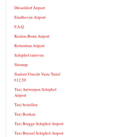
Düsseldorf Airport
Eindhoven Airport
F.A.Q.
Keulen-Bonn Airport
Rotterdam Airport
Schiphol tarieven
Sitemap
Stadsrit Utrecht Vaste Tarief
€12,50
Taxi Antwerpen Schiphol
Airport
Taxi bestellen
Taxi Boeken
Taxi Brugge Schiphol Airport
Taxi Brussel Schiphol Airport