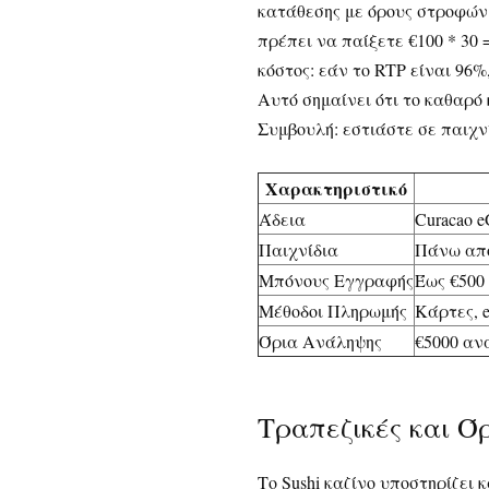
κατάθεσης με όρους στροφών.
πρέπει να παίξετε €100 * 30
κόστος: εάν το RTP είναι 96%,
Αυτό σημαίνει ότι το καθαρό 
Συμβουλή: εστιάστε σε παιχν
Χαρακτηριστικό
Άδεια
Curacao 
Παιχνίδια
Πάνω από 
Μπόνους Εγγραφής
Έως €500
Μέθοδοι Πληρωμής
Κάρτες, e
Όρια Ανάληψης
€5000 αν
Τραπεζικές και Ό
Το Sushi καζίνο υποστηρίζει κα