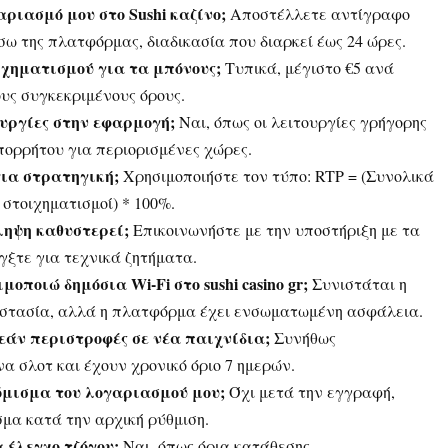
ριασμό μου στο Sushi καζίνο;
Αποστέλλετε αντίγραφο
σω της πλατφόρμας, διαδικασία που διαρκεί έως 24 ώρες.
ιχηματισμού για τα μπόνους;
Τυπικά, μέγιστο €5 ανά
υς συγκεκριμένους όρους.
υργίες στην εφαρμογή;
Ναι, όπως οι λειτουργίες γρήγορης
απορρήτου για περιορισμένες χώρες.
για στρατηγική;
Χρησιμοποιήστε τον τύπο: RTP = (Συνολικά
στοιχηματισμοί) * 100%.
ληψη καθυστερεί;
Επικοινωνήστε με την υποστήριξη με τα
γξτε για τεχνικά ζητήματα.
οποιώ δημόσια Wi-Fi στο sushi casino gr;
Συνιστάται η
στασία, αλλά η πλατφόρμα έχει ενσωματωμένη ασφάλεια.
εάν περιστροφές σε νέα παιχνίδια;
Συνήθως
α σλοτ και έχουν χρονικό όριο 7 ημερών.
όμισμα του λογαριασμού μου;
Όχι μετά την εγγραφή,
σμα κατά την αρχική ρύθμιση.
 έλεγχο τζόγου;
Ναι, όπως όρια κατάθεσης,