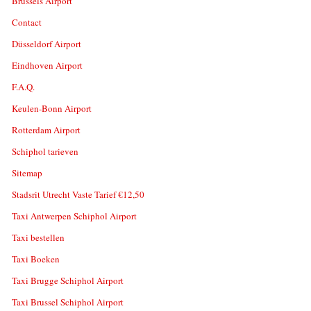
Brussels Airport
Contact
Düsseldorf Airport
Eindhoven Airport
F.A.Q.
Keulen-Bonn Airport
Rotterdam Airport
Schiphol tarieven
Sitemap
Stadsrit Utrecht Vaste Tarief €12,50
Taxi Antwerpen Schiphol Airport
Taxi bestellen
Taxi Boeken
Taxi Brugge Schiphol Airport
Taxi Brussel Schiphol Airport