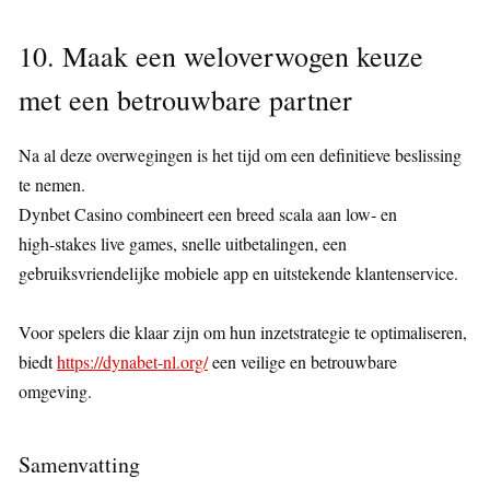
10. Maak een weloverwogen keuze
met een betrouwbare partner
Na al deze overwegingen is het tijd om een definitieve beslissing
te nemen.
Dynbet Casino combineert een breed scala aan low‑ en
high‑stakes live games, snelle uitbetalingen, een
gebruiksvriendelijke mobiele app en uitstekende klantenservice.
Voor spelers die klaar zijn om hun inzetstrategie te optimaliseren,
biedt
https://dynabet-nl.org/
een veilige en betrouwbare
omgeving.
Samenvatting