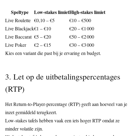
Speltype
Low‑stakes limiet
High‑stakes limiet
Live Roulette
€0,10 – €5
€10 – €500
Live Blackjack
€1 – €10
€20 – €1 000
Live Baccarat
€5 – €20
€50 – €2 000
Live Poker
€2 – €15
€30 – €3 000
Kies een variant die past bij je ervaring en budget.
3. Let op de uitbetalingspercentages
(RTP)
Het Return‑to‑Player‑percentage (RTP) geeft aan hoeveel van je
inzet gemiddeld terugkeert.
Low‑stakes tafels hebben vaak een iets hoger RTP omdat ze
minder volatile zijn.