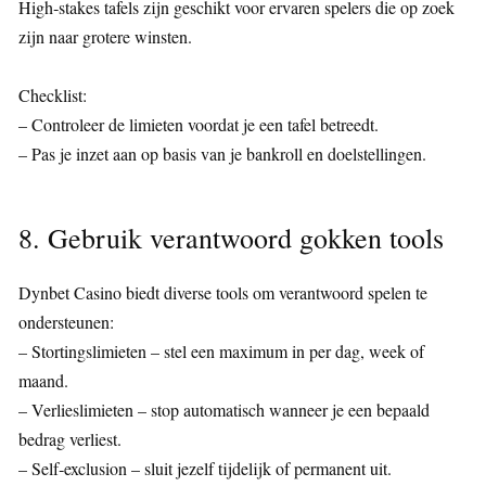
High‑stakes tafels zijn geschikt voor ervaren spelers die op zoek
zijn naar grotere winsten.
Checklist:
– Controleer de limieten voordat je een tafel betreedt.
– Pas je inzet aan op basis van je bankroll en doelstellingen.
8. Gebruik verantwoord gokken tools
Dynbet Casino biedt diverse tools om verantwoord spelen te
ondersteunen:
– Stortingslimieten – stel een maximum in per dag, week of
maand.
– Verlieslimieten – stop automatisch wanneer je een bepaald
bedrag verliest.
– Self‑exclusion – sluit jezelf tijdelijk of permanent uit.