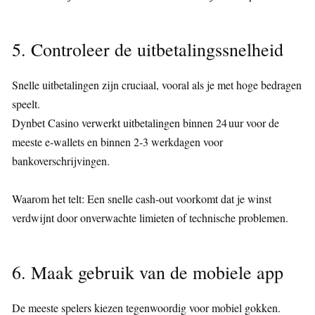
5. Controleer de uitbetalingssnelheid
Snelle uitbetalingen zijn cruciaal, vooral als je met hoge bedragen
speelt.
Dynbet Casino verwerkt uitbetalingen binnen 24 uur voor de
meeste e‑wallets en binnen 2‑3 werkdagen voor
bankoverschrijvingen.
Waarom het telt: Een snelle cash‑out voorkomt dat je winst
verdwijnt door onverwachte limieten of technische problemen.
6. Maak gebruik van de mobiele app
De meeste spelers kiezen tegenwoordig voor mobiel gokken.