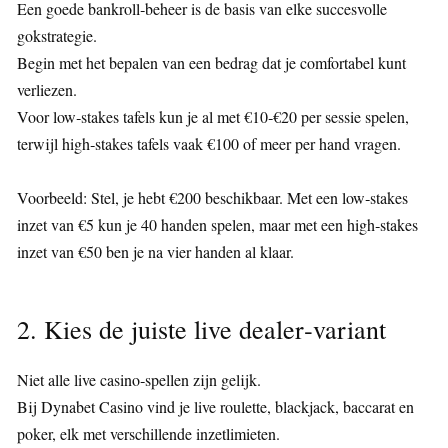
Een goede bankroll‑beheer is de basis van elke succesvolle
gokstrategie.
Begin met het bepalen van een bedrag dat je comfortabel kunt
verliezen.
Voor low‑stakes tafels kun je al met €10‑€20 per sessie spelen,
terwijl high‑stakes tafels vaak €100 of meer per hand vragen.
Voorbeeld: Stel, je hebt €200 beschikbaar. Met een low‑stakes
inzet van €5 kun je 40 handen spelen, maar met een high‑stakes
inzet van €50 ben je na vier handen al klaar.
2. Kies de juiste live dealer‑variant
Niet alle live casino‑spellen zijn gelijk.
Bij Dynabet Casino vind je live roulette, blackjack, baccarat en
poker, elk met verschillende inzetlimieten.