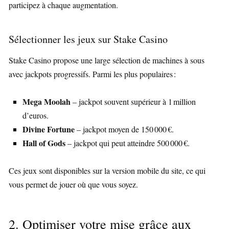
participez à chaque augmentation.
Sélectionner les jeux sur Stake Casino
Stake Casino propose une large sélection de machines à sous
avec jackpots progressifs. Parmi les plus populaires :
Mega Moolah
– jackpot souvent supérieur à 1 million
d’euros.
Divine Fortune
– jackpot moyen de 150 000 €.
Hall of Gods
– jackpot qui peut atteindre 500 000 €.
Ces jeux sont disponibles sur la version mobile du site, ce qui
vous permet de jouer où que vous soyez.
2. Optimiser votre mise grâce aux