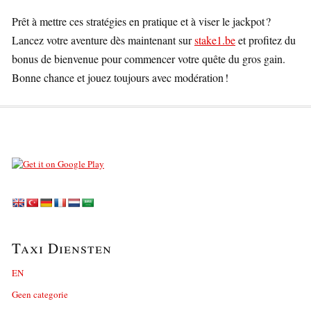
Prêt à mettre ces stratégies en pratique et à viser le jackpot ?
Lancez votre aventure dès maintenant sur
stake1.be
et profitez du
bonus de bienvenue pour commencer votre quête du gros gain.
Bonne chance et jouez toujours avec modération !
Taxi Diensten
EN
Geen categorie