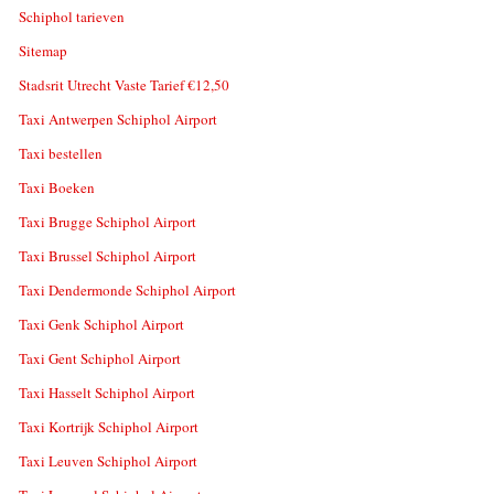
Schiphol tarieven
Sitemap
Stadsrit Utrecht Vaste Tarief €12,50
Taxi Antwerpen Schiphol Airport
Taxi bestellen
Taxi Boeken
Taxi Brugge Schiphol Airport
Taxi Brussel Schiphol Airport
Taxi Dendermonde Schiphol Airport
Taxi Genk Schiphol Airport
Taxi Gent Schiphol Airport
Taxi Hasselt Schiphol Airport
Taxi Kortrijk Schiphol Airport
Taxi Leuven Schiphol Airport