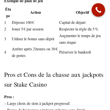
Exemple de plan de jeu
Éta
Action
Objectif
pe
1
Déposer 100 €
Capital de départ
2
Jouer 5 € par session
Respecter la règle du 5 %
Augmenter le temps de jeu
3
Utiliser le bonus sans dépôt
sans risque
Arrêter après 2 heures ou 30 €
4
Préserver le bankroll
de pertes
Pros et Cons de la chasse aux jackpots
sur Stake Casino
Pros :
– Large choix de slots à jackpot progressif.
– Bonus de bienvenue généreux et bonus sans dépôt.