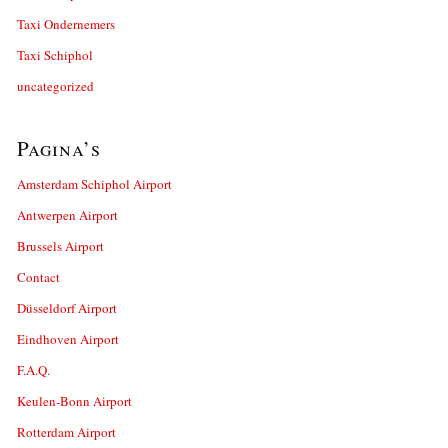
Taxi Ondernemers
Taxi Schiphol
uncategorized
Pagina’s
Amsterdam Schiphol Airport
Antwerpen Airport
Brussels Airport
Contact
Düsseldorf Airport
Eindhoven Airport
F.A.Q.
Keulen-Bonn Airport
Rotterdam Airport