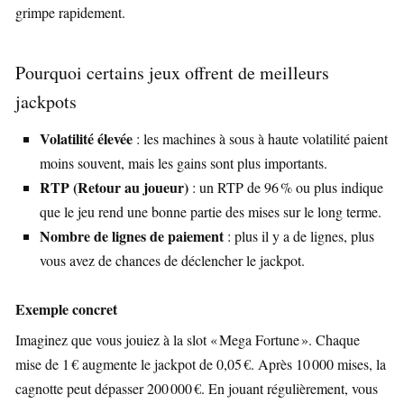
grimpe rapidement.
Pourquoi certains jeux offrent de meilleurs
jackpots
Volatilité élevée
: les machines à sous à haute volatilité paient
moins souvent, mais les gains sont plus importants.
RTP (Retour au joueur)
: un RTP de 96 % ou plus indique
que le jeu rend une bonne partie des mises sur le long terme.
Nombre de lignes de paiement
: plus il y a de lignes, plus
vous avez de chances de déclencher le jackpot.
Exemple concret
Imaginez que vous jouiez à la slot « Mega Fortune ». Chaque
mise de 1 € augmente le jackpot de 0,05 €. Après 10 000 mises, la
cagnotte peut dépasser 200 000 €. En jouant régulièrement, vous