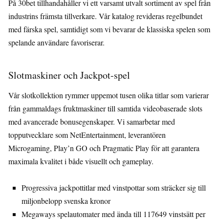
På 30bet tillhandahåller vi ett varsamt utvalt sortiment av spel från
industrins främsta tillverkare. Vår katalog revideras regelbundet
med färska spel, samtidigt som vi bevarar de klassiska spelen som
spelande användare favoriserar.
Slotmaskiner och Jackpot-spel
Vår slotkollektion rymmer uppemot tusen olika titlar som varierar
från gammaldags fruktmaskiner till samtida videobaserade slots
med avancerade bonusegenskaper. Vi samarbetar med
topputvecklare som NetEntertainment, leverantören
Microgaming, Play’n GO och Pragmatic Play för att garantera
maximala kvalitet i både visuellt och gameplay.
Progressiva jackpottitlar med vinstpottar som sträcker sig till
miljonbelopp svenska kronor
Megaways spelautomater med ända till 117649 vinstsätt per