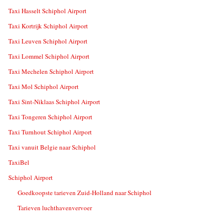
Taxi Hasselt Schiphol Airport
Taxi Kortrijk Schiphol Airport
Taxi Leuven Schiphol Airport
Taxi Lommel Schiphol Airport
Taxi Mechelen Schiphol Airport
Taxi Mol Schiphol Airport
Taxi Sint-Niklaas Schiphol Airport
Taxi Tongeren Schiphol Airport
Taxi Turnhout Schiphol Airport
Taxi vanuit Belgie naar Schiphol
TaxiBel
Schiphol Airport
Goedkoopste tarieven Zuid-Holland naar Schiphol
Tarieven luchthavenvervoer