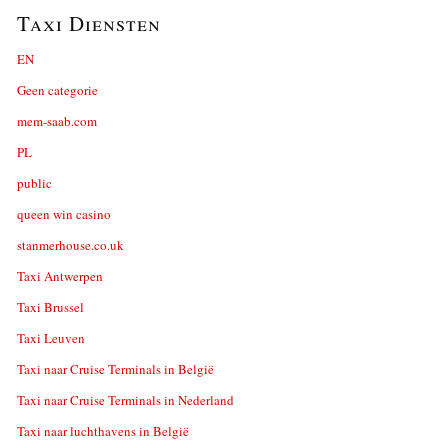
Taxi Diensten
EN
Geen categorie
mem-saab.com
PL
public
queen win casino
stanmerhouse.co.uk
Taxi Antwerpen
Taxi Brussel
Taxi Leuven
Taxi naar Cruise Terminals in België
Taxi naar Cruise Terminals in Nederland
Taxi naar luchthavens in België