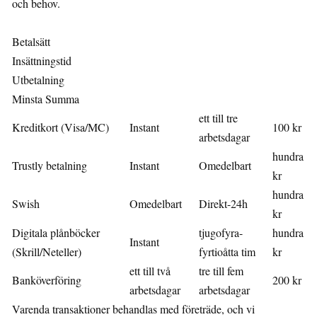
och behov.
Betalsätt
Insättningstid
Utbetalning
Minsta Summa
ett till tre
Kreditkort (Visa/MC)
Instant
100 kr
arbetsdagar
hundra
Trustly betalning
Instant
Omedelbart
kr
hundra
Swish
Omedelbart
Direkt-24h
kr
Digitala plånböcker
tjugofyra-
hundra
Instant
(Skrill/Neteller)
fyrtioåtta tim
kr
ett till två
tre till fem
Banköverföring
200 kr
arbetsdagar
arbetsdagar
Varenda transaktioner behandlas med företräde, och vi