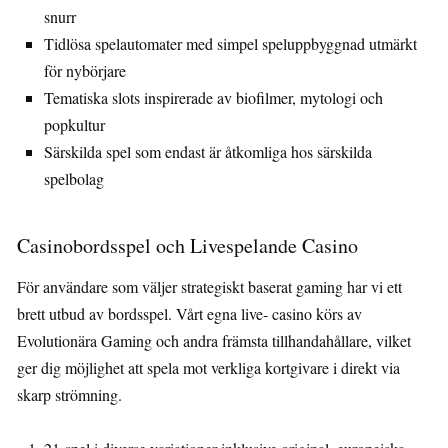
snurr
Tidlösa spelautomater med simpel speluppbyggnad utmärkt
för nybörjare
Tematiska slots inspirerade av biofilmer, mytologi och
popkultur
Särskilda spel som endast är åtkomliga hos särskilda
spelbolag
Casinobordsspel och Livespelande Casino
För användare som väljer strategiskt baserat gaming har vi ett
brett utbud av bordsspel. Vårt egna live- casino körs av
Evolutionära Gaming och andra främsta tillhandahållare, vilket
ger dig möjlighet att spela mot verkliga kortgivare i direkt via
skarp strömning.