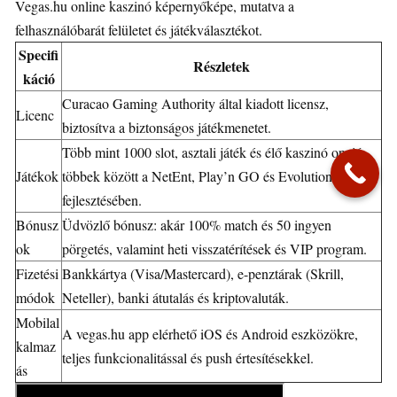
Vegas.hu online kaszinó képernyőképe, mutatva a
felhasználóbarát felületet és játékválasztékot.
Specifi
Részletek
káció
Curacao Gaming Authority által kiadott licensz,
Licenc
biztosítva a biztonságos játékmenetet.
Több mint 1000 slot, asztali játék és élő kaszinó opció,
Játékok
többek között a NetEnt, Play’n GO és Evolution
fejlesztésében.
Bónusz
Üdvözlő bónusz: akár 100% match és 50 ingyen
ok
pörgetés, valamint heti visszatérítések és VIP program.
Fizetési
Bankkártya (Visa/Mastercard), e-penztárak (Skrill,
módok
Neteller), banki átutalás és kriptovaluták.
Mobilal
A vegas.hu app elérhető iOS és Android eszközökre,
kalmaz
teljes funkcionalitással és push értesítésekkel.
ás