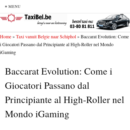
≡ MENU
Home
»
Taxi vanuit Belgie naar Schiphol
»
Baccarat Evolution: Come
i Giocatori Passano dal Principiante al High‑Roller nel Mondo
iGaming
Baccarat Evolution: Come i
Giocatori Passano dal
Principiante al High‑Roller nel
Mondo iGaming