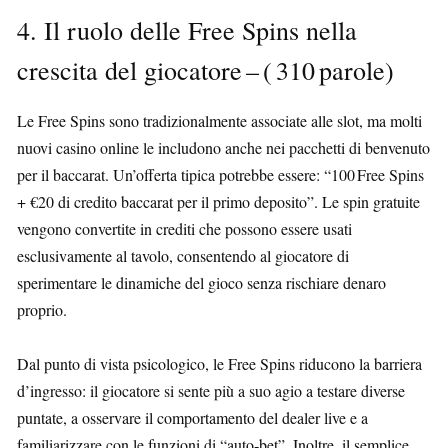
4. Il ruolo delle Free Spins nella
crescita del giocatore – ( 310 parole)
Le Free Spins sono tradizionalmente associate alle slot, ma molti
nuovi casino online le includono anche nei pacchetti di benvenuto
per il baccarat. Un’offerta tipica potrebbe essere: “100 Free Spins
+ €20 di credito baccarat per il primo deposito”. Le spin gratuite
vengono convertite in crediti che possono essere usati
esclusivamente al tavolo, consentendo al giocatore di
sperimentare le dinamiche del gioco senza rischiare denaro
proprio.
Dal punto di vista psicologico, le Free Spins riducono la barriera
d’ingresso: il giocatore si sente più a suo agio a testare diverse
puntate, a osservare il comportamento del dealer live e a
familiarizzare con le funzioni di “auto‑bet”. Inoltre, il semplice