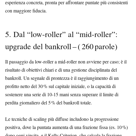
esperienza concreta, pronta per affrontare puntate più consistenti
con maggiore fiducia.
5. Dal “low‑roller” al “mid‑roller”:
upgrade del bankroll – ( 260 parole)
Il passaggio da low‑roller a mid‑roller non avviene per caso; è il
risultato di obiettivi chiari e di una gestione disciplinata del
bankroll. Un segnale di prontezza è il raggiungimento di un
profitto netto del 30 % sul capitale iniziale, o la capacità di
sostenere una serie di 10‑15 mani senza superare il limite di
perdita giornaliero del 5 % del bankroll totale.
Le tecniche di scaling più diffuse includono la progressione
positiva, dove la puntata aumenta di una frazione fissa (es. 10 %)
dopo ogni vincita, e il Kelly Criterion, che calcola la frazione