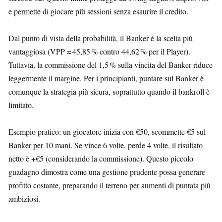
e permette di giocare più sessioni senza esaurire il credito.
Dal punto di vista della probabilità, il Banker è la scelta più
vantaggiosa (VPP ≈ 45,85 % contro 44,62 % per il Player).
Tuttavia, la commissione del 1,5 % sulla vincita del Banker riduce
leggermente il margine. Per i principianti, puntare sul Banker è
comunque la strategia più sicura, soprattutto quando il bankroll è
limitato.
Esempio pratico: un giocatore inizia con €50, scommette €5 sul
Banker per 10 mani. Se vince 6 volte, perde 4 volte, il risultato
netto è +€5 (considerando la commissione). Questo piccolo
guadagno dimostra come una gestione prudente possa generare
profitto costante, preparando il terreno per aumenti di puntata più
ambiziosi.