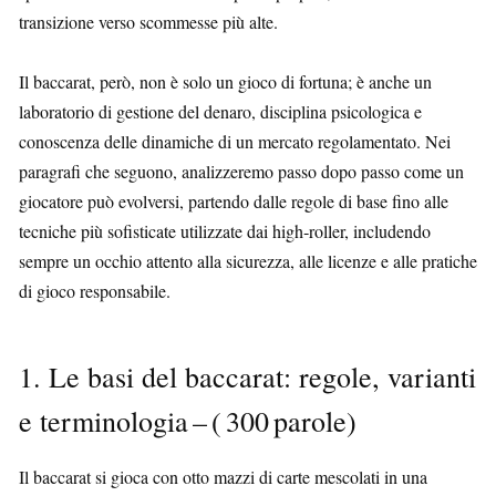
transizione verso scommesse più alte.
Il baccarat, però, non è solo un gioco di fortuna; è anche un
laboratorio di gestione del denaro, disciplina psicologica e
conoscenza delle dinamiche di un mercato regolamentato. Nei
paragrafi che seguono, analizzeremo passo dopo passo come un
giocatore può evolversi, partendo dalle regole di base fino alle
tecniche più sofisticate utilizzate dai high‑roller, includendo
sempre un occhio attento alla sicurezza, alle licenze e alle pratiche
di gioco responsabile.
1. Le basi del baccarat: regole, varianti
e terminologia – ( 300 parole)
Il baccarat si gioca con otto mazzi di carte mescolati in una