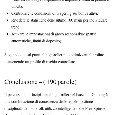
vincita.
Controllare le condizioni di wagering sui bonus attivi.
Rivedere le statistiche delle ultime 100 mani per individuare
trend.
Attivare le impostazioni di gioco responsabile (pause
automatiche, limiti di deposito).
Seguendo questi punti, il high‑roller può ottimizzare il profitto
mantenendo un profilo di rischio controllato.
Conclusione – ( 190 parole)
Il percorso dal principiante al high‑roller nel baccarat iGaming è
una combinazione di conoscenza delle regole, gestione
disciplinata del bankroll, utilizzo intelligente delle Free Spins e