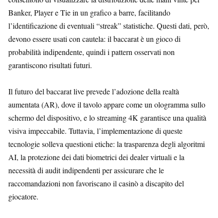
Banker, Player e Tie in un grafico a barre, facilitando
l’identificazione di eventuali “streak” statistiche. Questi dati, però,
devono essere usati con cautela: il baccarat è un gioco di
probabilità indipendente, quindi i pattern osservati non
garantiscono risultati futuri.
Il futuro del baccarat live prevede l’adozione della realtà
aumentata (AR), dove il tavolo appare come un ologramma sullo
schermo del dispositivo, e lo streaming 4K garantisce una qualità
visiva impeccabile. Tuttavia, l’implementazione di queste
tecnologie solleva questioni etiche: la trasparenza degli algoritmi
AI, la protezione dei dati biometrici dei dealer virtuali e la
necessità di audit indipendenti per assicurare che le
raccomandazioni non favoriscano il casinò a discapito del
giocatore.