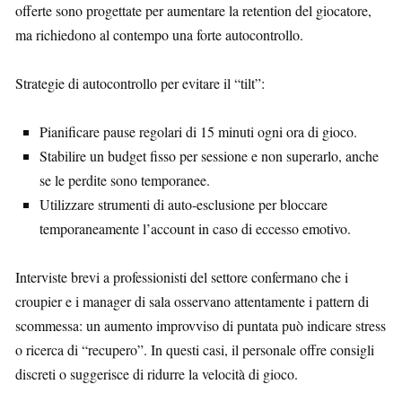
offerte sono progettate per aumentare la retention del giocatore,
ma richiedono al contempo una forte autocontrollo.
Strategie di autocontrollo per evitare il “tilt”:
Pianificare pause regolari di 15 minuti ogni ora di gioco.
Stabilire un budget fisso per sessione e non superarlo, anche
se le perdite sono temporanee.
Utilizzare strumenti di auto‑esclusione per bloccare
temporaneamente l’account in caso di eccesso emotivo.
Interviste brevi a professionisti del settore confermano che i
croupier e i manager di sala osservano attentamente i pattern di
scommessa: un aumento improvviso di puntata può indicare stress
o ricerca di “recupero”. In questi casi, il personale offre consigli
discreti o suggerisce di ridurre la velocità di gioco.