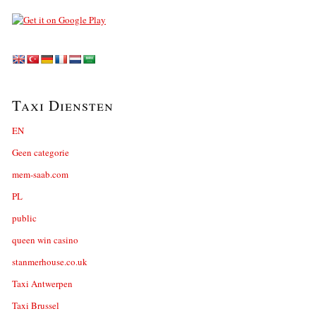
Taxi Diensten
EN
Geen categorie
mem-saab.com
PL
public
queen win casino
stanmerhouse.co.uk
Taxi Antwerpen
Taxi Brussel