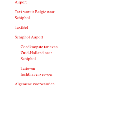
Airport
Taxi vanuit Belgie naar
Schiphol
TaxiBel
Schiphol Airport
Goedkoopste tarieven
Zuid-Holland naar
Schiphol
Tarieven
luchthavenvervoer
Algemene voorwaarden