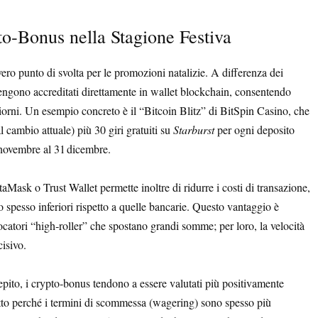
to‑Bonus nella Stagione Festiva
ero punto di svolta per le promozioni natalizie. A differenza dei
vengono accreditati direttamente in wallet blockchain, consentendo
iorni. Un esempio concreto è il “Bitcoin Blitz” di BitSpin Casino, che
 cambio attuale) più 30 giri gratuiti su
Starburst
per ogni deposito
 novembre al 31 dicembre.
Mask o Trust Wallet permette inoltre di ridurre i costi di transazione,
 spesso inferiori rispetto a quelle bancarie. Questo vantaggio è
catori “high‑roller” che spostano grandi somme; per loro, la velocità
cisivo.
epito, i crypto‑bonus tendono a essere valutati più positivamente
tutto perché i termini di scommessa (wagering) sono spesso più