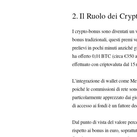
2. Il Ruolo dei Cryp
I crypto‑bonus sono diventati un v
bonus tradizionali, questi premi 
prelievi in pochi minuti anziché g
ha offerto 0,01 BTC (circa €350 al
effettuato con criptovaluta dal 15
L’integrazione di wallet come Meta
poiché le commissioni di rete sono
particolarmente apprezzato dai gio
di accesso ai fondi è un fattore de
Dal punto di vista del valore perc
rispetto ai bonus in euro, soprat