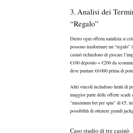
3. Analisi dei Termi
“Regalo”
Dietro ogni offerta natalizia si c
possono trasformare un “regalo” in
casinò richiedono di giocare l’im
€100 deposito = €200 da scommette
deve puntare €6 000 prima di poter
Altri vincoli includono limiti di p
maggior parte delle offerte scade e
“maximum bet per spin” di €5, imped
possibilità di ottenere grandi jack
Caso studio di tre casinò