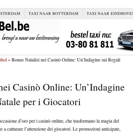
MSTERDAM
TAXI NAAR ROTTERDAM
TAXI NAAR EINDHOVE
phol
»
Bonus Natalizi nei Casinò Online: Un’Indagine sui Regali
nei Casinò Online: Un’Indagine
atale per i Giocatori
occasione d’oro per i casinò online, che trasformano la magia del
te a catturare l’attenzione dei giocatori. Le promozioni anticipate,