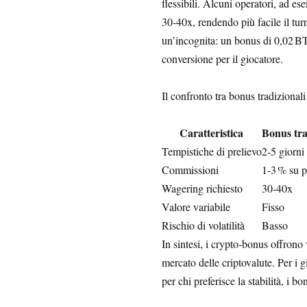
flessibili. Alcuni operatori, ad es
30‑40x, rendendo più facile il turno
un’incognita: un bonus di 0,02 B
conversione per il giocatore.
Il confronto tra bonus tradizionali
Caratteristica
Bonus tra
Tempistiche di prelievo
2‑5 giorni
Commissioni
1‑3 % su p
Wagering richiesto
30‑40x
Valore variabile
Fisso
Rischio di volatilità
Basso
In sintesi, i crypto‑bonus offrono 
mercato delle criptovalute. Per i g
per chi preferisce la stabilità, i b