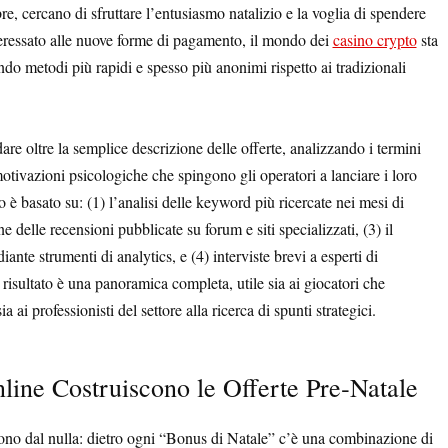
e, cercano di sfruttare l’entusiasmo natalizio e la voglia di spendere
teressato alle nuove forme di pagamento, il mondo dei
casino crypto
sta
endo metodi più rapidi e spesso più anonimi rispetto ai tradizionali
re oltre la semplice descrizione delle offerte, analizzando i termini
e motivazioni psicologiche che spingono gli operatori a lanciare i loro
 è basato su: (1) l’analisi delle keyword più ricercate nei mesi di
 delle recensioni pubblicate su forum e siti specializzati, (3) il
nte strumenti di analytics, e (4) interviste brevi a esperti di
l risultato è una panoramica completa, utile sia ai giocatori che
a ai professionisti del settore alla ricerca di spunti strategici.
line Costruiscono le Offerte Pre‑Natale
ono dal nulla: dietro ogni “Bonus di Natale” c’è una combinazione di