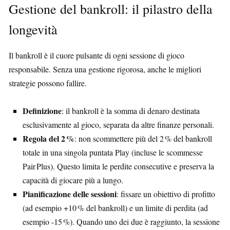
Gestione del bankroll: il pilastro della
longevità
Il bankroll è il cuore pulsante di ogni sessione di gioco
responsabile. Senza una gestione rigorosa, anche le migliori
strategie possono fallire.
Definizione
: il bankroll è la somma di denaro destinata
esclusivamente al gioco, separata da altre finanze personali.
Regola del 2 %
: non scommettere più del 2 % del bankroll
totale in una singola puntata Play (incluse le scommesse
Pair Plus). Questo limita le perdite consecutive e preserva la
capacità di giocare più a lungo.
Pianificazione delle sessioni
: fissare un obiettivo di profitto
(ad esempio +10 % del bankroll) e un limite di perdita (ad
esempio -15 %). Quando uno dei due è raggiunto, la sessione