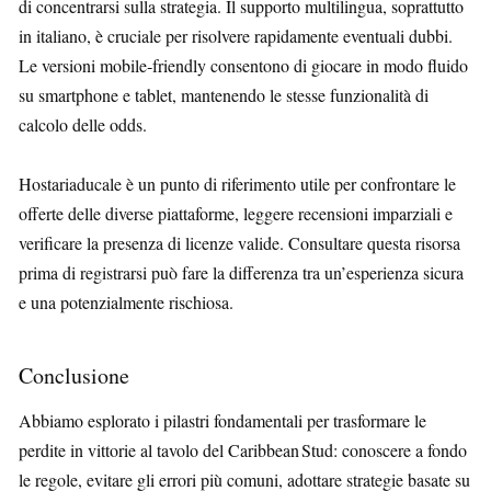
di concentrarsi sulla strategia. Il supporto multilingua, soprattutto
in italiano, è cruciale per risolvere rapidamente eventuali dubbi.
Le versioni mobile‑friendly consentono di giocare in modo fluido
su smartphone e tablet, mantenendo le stesse funzionalità di
calcolo delle odds.
Hostariaducale è un punto di riferimento utile per confrontare le
offerte delle diverse piattaforme, leggere recensioni imparziali e
verificare la presenza di licenze valide. Consultare questa risorsa
prima di registrarsi può fare la differenza tra un’esperienza sicura
e una potenzialmente rischiosa.
Conclusione
Abbiamo esplorato i pilastri fondamentali per trasformare le
perdite in vittorie al tavolo del Caribbean Stud: conoscere a fondo
le regole, evitare gli errori più comuni, adottare strategie basate su