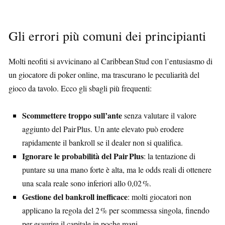
Gli errori più comuni dei principianti
Molti neofiti si avvicinano al Caribbean Stud con l’entusiasmo di
un giocatore di poker online, ma trascurano le peculiarità del
gioco da tavolo. Ecco gli sbagli più frequenti:
Scommettere troppo sull’ante
senza valutare il valore
aggiunto del Pair Plus. Un ante elevato può erodere
rapidamente il bankroll se il dealer non si qualifica.
Ignorare le probabilità del Pair Plus
: la tentazione di
puntare su una mano forte è alta, ma le odds reali di ottenere
una scala reale sono inferiori allo 0,02 %.
Gestione del bankroll inefficace
: molti giocatori non
applicano la regola del 2 % per scommessa singola, finendo
per esaurire il capitale in poche mani.