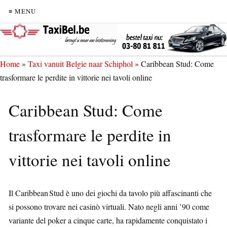
≡ MENU
Home
»
Taxi vanuit Belgie naar Schiphol
»
Caribbean Stud: Come
trasformare le perdite in vittorie nei tavoli online
Caribbean Stud: Come
trasformare le perdite in
vittorie nei tavoli online
Il Caribbean Stud è uno dei giochi da tavolo più affascinanti che
si possono trovare nei casinò virtuali. Nato negli anni ’90 come
variante del poker a cinque carte, ha rapidamente conquistato i