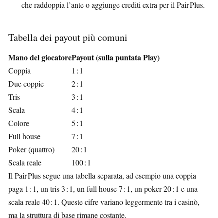
che raddoppia l’ante o aggiunge crediti extra per il Pair Plus.
Tabella dei payout più comuni
Mano del giocatore
Payout (sulla puntata Play)
Coppia
1 : 1
Due coppie
2 : 1
Tris
3 : 1
Scala
4 : 1
Colore
5 : 1
Full house
7 : 1
Poker (quattro)
20 : 1
Scala reale
100 : 1
Il Pair Plus segue una tabella separata, ad esempio una coppia
paga 1 : 1, un tris 3 : 1, un full house 7 : 1, un poker 20 : 1 e una
scala reale 40 : 1. Queste cifre variano leggermente tra i casinò,
ma la struttura di base rimane costante.