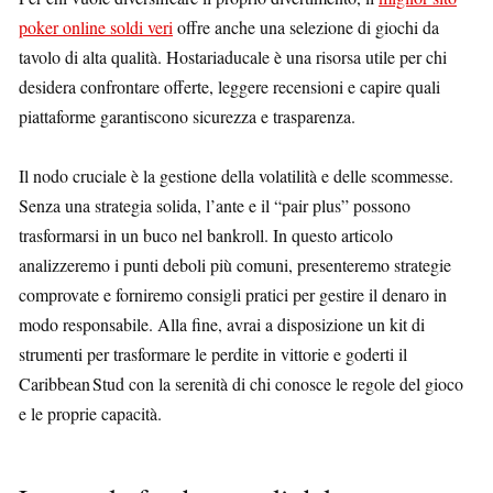
poker online soldi veri
offre anche una selezione di giochi da
tavolo di alta qualità. Hostariaducale è una risorsa utile per chi
desidera confrontare offerte, leggere recensioni e capire quali
piattaforme garantiscono sicurezza e trasparenza.
Il nodo cruciale è la gestione della volatilità e delle scommesse.
Senza una strategia solida, l’ante e il “pair plus” possono
trasformarsi in un buco nel bankroll. In questo articolo
analizzeremo i punti deboli più comuni, presenteremo strategie
comprovate e forniremo consigli pratici per gestire il denaro in
modo responsabile. Alla fine, avrai a disposizione un kit di
strumenti per trasformare le perdite in vittorie e goderti il
Caribbean Stud con la serenità di chi conosce le regole del gioco
e le proprie capacità.