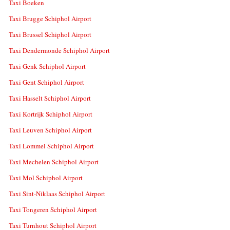
Taxi Boeken
Taxi Brugge Schiphol Airport
Taxi Brussel Schiphol Airport
Taxi Dendermonde Schiphol Airport
Taxi Genk Schiphol Airport
Taxi Gent Schiphol Airport
Taxi Hasselt Schiphol Airport
Taxi Kortrijk Schiphol Airport
Taxi Leuven Schiphol Airport
Taxi Lommel Schiphol Airport
Taxi Mechelen Schiphol Airport
Taxi Mol Schiphol Airport
Taxi Sint-Niklaas Schiphol Airport
Taxi Tongeren Schiphol Airport
Taxi Turnhout Schiphol Airport