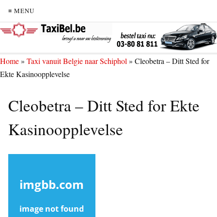
≡ MENU
Home
»
Taxi vanuit Belgie naar Schiphol
»
Cleobetra – Ditt Sted for
Ekte Kasinoopplevelse
Cleobetra – Ditt Sted for Ekte
Kasinoopplevelse