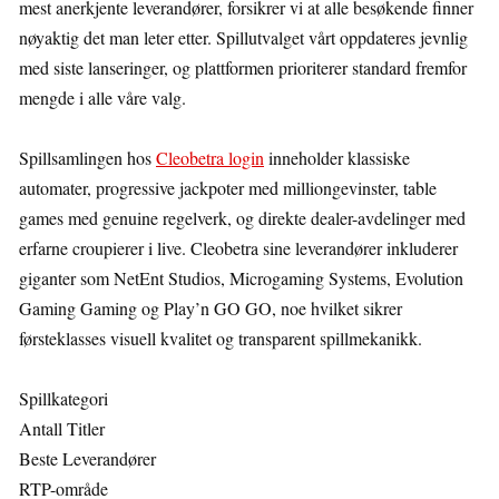
mest anerkjente leverandører, forsikrer vi at alle besøkende finner
nøyaktig det man leter etter. Spillutvalget vårt oppdateres jevnlig
med siste lanseringer, og plattformen prioriterer standard fremfor
mengde i alle våre valg.
Spillsamlingen hos
Cleobetra login
inneholder klassiske
automater, progressive jackpoter med milliongevinster, table
games med genuine regelverk, og direkte dealer-avdelinger med
erfarne croupierer i live. Cleobetra sine leverandører inkluderer
giganter som NetEnt Studios, Microgaming Systems, Evolution
Gaming Gaming og Play’n GO GO, noe hvilket sikrer
førsteklasses visuell kvalitet og transparent spillmekanikk.
Spillkategori
Antall Titler
Beste Leverandører
RTP-område