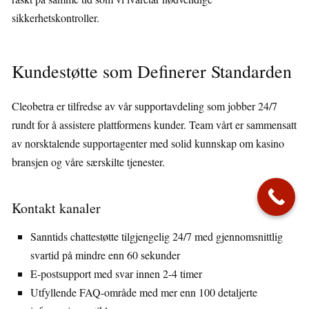
sikkerhetskontroller.
Kundestøtte som Definerer Standarden
Cleobetra er tilfredse av vår supportavdeling som jobber 24/7
rundt for å assistere plattformens kunder. Team vårt er sammensatt
av norsktalende supportagenter med solid kunnskap om kasino
bransjen og våre særskilte tjenester.
Kontakt kanaler
Sanntids chattestøtte tilgjengelig 24/7 med gjennomsnittlig
svartid på mindre enn 60 sekunder
E-postsupport med svar innen 2-4 timer
Utfyllende FAQ-område med mer enn 100 detaljerte