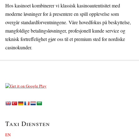
Hos kasinoet kombinerer vi klassisk kasinoautentisitet med
moderne løsninger for å presentere en spill opplevelse som
overgår standardforventningene. Våre hovedfokus på beskyttelse,
mangfoldige betalingsløsninger, profesjonell kunde service og
teknisk fortreffelighet gjør oss til et premium sted for nordiske
casinokunder.
Taxi Diensten
EN