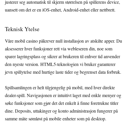
justerer seg automatisk til skjerm størrelsen på spillerens device,
uansett om det er en iOS-enhet, Android-enhet eller nettbrett.
Teknisk Ytelse
Våre mobil casino påkrever null installasjon av atskilte apper. Du
aksesserer hver funksjoner rett via webleseren din, noe som
sparer lagringsplass og sikrer at brukeren til enhver tid anvender
den nyeste version. HTML5-teknologien vi bruker garanterer
jevn spillytelse med hurtige laste tider og begrenset data forbruk.
Spillsamlingen er helt tilgjengelig på mobil, med hver direkte
dealer-spill. Navigasjonen er intuitivt laget med enkle menyer og
søke funksjoner som gjør det det enkelt å finne foretrukne titler
dine. Deposits, uttakinger og konto administrasjon fungerer på
samme måte sømløst på mobile enheter som på desktop.