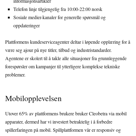
informasjonsartikler
Telefon linje tilgjengelig fra 10:00-22:00 norsk
Sosiale medier-kanaler for generelle spørsmål og
oppdateringer
Plattformens kundeserviceagenter deltar i løpende opplæring for å
være seg ajour på nye titler, tilbud og industristandarder.
Agentene er skolert til å takle alle situasjoner fra grunnleggende
forespørsler om kampanjer til ytterligere komplekse tekniske
problemer.
Mobilopplevelsen
Utover 65% av plattformens brukere bruker Cleobetra via mobil
apparater, dermed har vi investert betraktelig i å forbedre
spillerfaringen på mobil. Spillplattformen vår er responsiv og