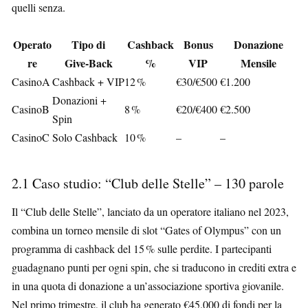
quelli senza.
Operato
Tipo di
Cashback
Bonus
Donazione
re
Give‑Back
%
VIP
Mensile
CasinoA
Cashback + VIP
12 %
€30/€500
€1.200
Donazioni +
CasinoB
8 %
€20/€400
€2.500
Spin
CasinoC
Solo Cashback
10 %
–
–
2.1 Caso studio: “Club delle Stelle” – 130 parole
Il “Club delle Stelle”, lanciato da un operatore italiano nel 2023,
combina un torneo mensile di slot “Gates of Olympus” con un
programma di cashback del 15 % sulle perdite. I partecipanti
guadagnano punti per ogni spin, che si traducono in crediti extra e
in una quota di donazione a un’associazione sportiva giovanile.
Nel primo trimestre, il club ha generato €45.000 di fondi per la