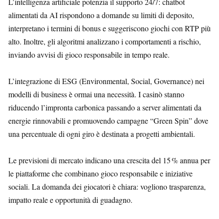
L’intelligenza artificiale potenzia il supporto 24/7: chatbot
alimentati da AI rispondono a domande su limiti di deposito,
interpretano i termini di bonus e suggeriscono giochi con RTP più
alto. Inoltre, gli algoritmi analizzano i comportamenti a rischio,
inviando avvisi di gioco responsabile in tempo reale.
L’integrazione di ESG (Environmental, Social, Governance) nei
modelli di business è ormai una necessità. I casinò stanno
riducendo l’impronta carbonica passando a server alimentati da
energie rinnovabili e promuovendo campagne “Green Spin” dove
una percentuale di ogni giro è destinata a progetti ambientali.
Le previsioni di mercato indicano una crescita del 15 % annua per
le piattaforme che combinano gioco responsabile e iniziative
sociali. La domanda dei giocatori è chiara: vogliono trasparenza,
impatto reale e opportunità di guadagno.