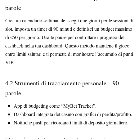
parole
Crea un calendario settimanale: scegli due giorni per le sessioni di
slot, imposta un timer di 90 minuti e definisci un budget massimo
di €50 per giorno. Usa le pause per controllare i progressi del
cashback nella tua dashboard. Questo metodo mantiene il gioco
entro limiti salutari e ti permette di monitorare l’accumulo di punti
VIP.
4.2 Strumenti di tracciamento personale – 90
parole
App di budgeting come “MyBet Tracker”.
Dashboard integrata del casinò con grafici di perdita/profitto.
Notifiche push per ricordare i limiti di deposito giornaliero.