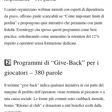
I casinò organizzano webinar mensili con esperti di dipendenza
da gioco, offrono guide scaricabili su “Come impostare limiti di
perdita” e propongono quiz interattivi che premiamo con punti
fedeltà. Eventioggi cita spesso questi programmi come best
practice, sottolineando come aumentino la retention del 12 %
rispetto a operatori senza formazione dedicata.
2️⃣ Programmi di “Give‑Back” per i
giocatori – 380 parole
Il termine “give‑back” indica qualsiasi iniziativa in cui parte del
margine di profitto dell’operatore viene restituita al giocatore o a
una causa sociale. Le forme più comuni sono cashback mensile,
bonus “Ritorno al club” e donazioni a enti benefici scelti dalla
community.