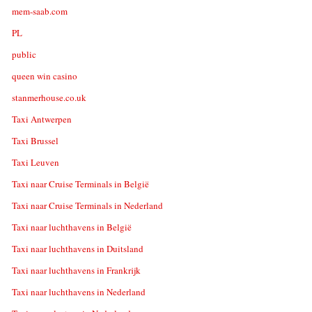
mem-saab.com
PL
public
queen win casino
stanmerhouse.co.uk
Taxi Antwerpen
Taxi Brussel
Taxi Leuven
Taxi naar Cruise Terminals in België
Taxi naar Cruise Terminals in Nederland
Taxi naar luchthavens in België
Taxi naar luchthavens in Duitsland
Taxi naar luchthavens in Frankrijk
Taxi naar luchthavens in Nederland