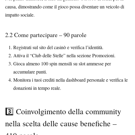
causa, dimostrando come il gioco possa diventare un veicolo di
impatto sociale.
2.2 Come partecipare – 90 parole
Registrati sul sito del casinò e verifica l’identità.
Attiva il “Club delle Stelle” nella sezione Promozioni.
Gioca almeno 100 spin mensili su slot ammesse per
accumulare punti.
Monitora i tuoi crediti nella dashboard personale e verifica le
donazioni in tempo reale.
3️⃣ Coinvolgimento della community
nella scelta delle cause benefiche –