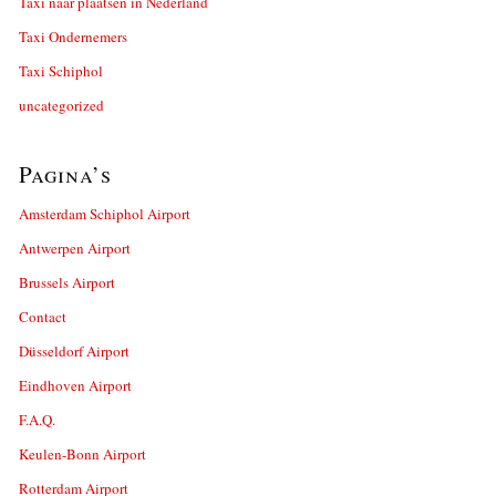
Taxi naar plaatsen in Nederland
Taxi Ondernemers
Taxi Schiphol
uncategorized
Pagina’s
Amsterdam Schiphol Airport
Antwerpen Airport
Brussels Airport
Contact
Düsseldorf Airport
Eindhoven Airport
F.A.Q.
Keulen-Bonn Airport
Rotterdam Airport