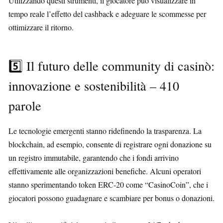
Utilizzando questi strumenti, il giocatore può visualizzare in
tempo reale l’effetto del cashback e adeguare le scommesse per
ottimizzare il ritorno.
5️⃣ Il futuro delle community di casinò:
innovazione e sostenibilità – 410
parole
Le tecnologie emergenti stanno ridefinendo la trasparenza. La
blockchain, ad esempio, consente di registrare ogni donazione su
un registro immutabile, garantendo che i fondi arrivino
effettivamente alle organizzazioni benefiche. Alcuni operatori
stanno sperimentando token ERC‑20 come “CasinoCoin”, che i
giocatori possono guadagnare e scambiare per bonus o donazioni.