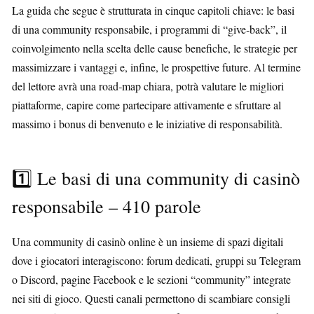
La guida che segue è strutturata in cinque capitoli chiave: le basi
di una community responsabile, i programmi di “give‑back”, il
coinvolgimento nella scelta delle cause benefiche, le strategie per
massimizzare i vantaggi e, infine, le prospettive future. Al termine
del lettore avrà una road‑map chiara, potrà valutare le migliori
piattaforme, capire come partecipare attivamente e sfruttare al
massimo i bonus di benvenuto e le iniziative di responsabilità.
1️⃣ Le basi di una community di casinò
responsabile – 410 parole
Una community di casinò online è un insieme di spazi digitali
dove i giocatori interagiscono: forum dedicati, gruppi su Telegram
o Discord, pagine Facebook e le sezioni “community” integrate
nei siti di gioco. Questi canali permettono di scambiare consigli