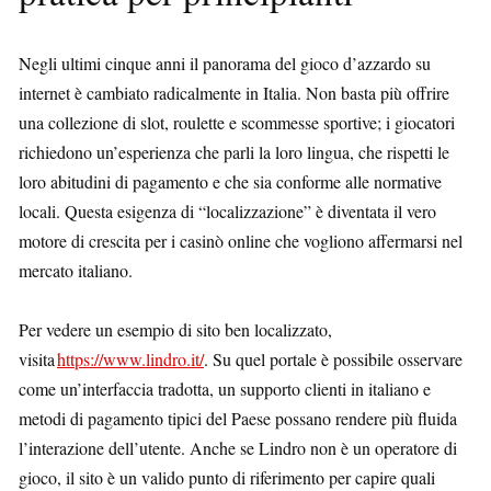
Negli ultimi cinque anni il panorama del gioco d’azzardo su
internet è cambiato radicalmente in Italia. Non basta più offrire
una collezione di slot, roulette e scommesse sportive; i giocatori
richiedono un’esperienza che parli la loro lingua, che rispetti le
loro abitudini di pagamento e che sia conforme alle normative
locali. Questa esigenza di “localizzazione” è diventata il vero
motore di crescita per i casinò online che vogliono affermarsi nel
mercato italiano.
Per vedere un esempio di sito ben localizzato,
visita
https://www.lindro.it/
. Su quel portale è possibile osservare
come un’interfaccia tradotta, un supporto clienti in italiano e
metodi di pagamento tipici del Paese possano rendere più fluida
l’interazione dell’utente. Anche se Lindro non è un operatore di
gioco, il sito è un valido punto di riferimento per capire quali