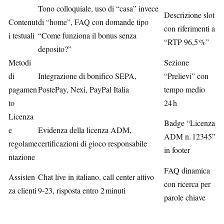
Tono colloquiale, uso di “casa” invece
Descrizione slot
Contenut
di “home”, FAQ con domande tipo
con riferimenti a
i testuali
“Come funziona il bonus senza
“RTP 96,5 %”
deposito?”
Metodi
Sezione
di
Integrazione di bonifico SEPA,
“Prelievi” con
pagamen
PostePay, Nexi, PayPal Italia
tempo medio
to
24 h
Licenza
Badge “Licenza
e
Evidenza della licenza ADM,
ADM n. 12345”
regolame
certificazioni di gioco responsabile
in footer
ntazione
FAQ dinamica
Assisten
Chat live in italiano, call center attivo
con ricerca per
za clienti
9‑23, risposta entro 2 minuti
parole chiave