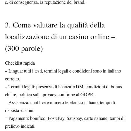
e, di conseguenza, la reputazione del brand.
3. Come valutare la qualità della
localizzazione di un casino online –
(300 parole)
Checklist rapida
– Lingua: tutti i testi, termini legali e condizioni sono in italiano
corretto.
– Termini legali: presenza di licenza ADM, condizioni di bonus
chiare, politica sulla privacy conforme al GDPR.
– Assistenza: chat live e numero telefonico italiano, tempi di
risposta < 5 min.
– Pagamenti: bonifico, PostePay, Satispay, carte italiane; tempi di
prelievo indicati.