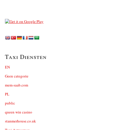
Taxi Diensten
EN
Geen categorie
mem-saab.com
PL
public
queen win casino
stanmerhouse.co.uk
Taxi Antwerpen