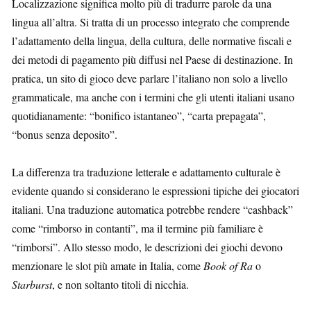
Localizzazione significa molto più di tradurre parole da una
lingua all’altra. Si tratta di un processo integrato che comprende
l’adattamento della lingua, della cultura, delle normative fiscali e
dei metodi di pagamento più diffusi nel Paese di destinazione. In
pratica, un sito di gioco deve parlare l’italiano non solo a livello
grammaticale, ma anche con i termini che gli utenti italiani usano
quotidianamente: “bonifico istantaneo”, “carta prepagata”,
“bonus senza deposito”.
La differenza tra traduzione letterale e adattamento culturale è
evidente quando si considerano le espressioni tipiche dei giocatori
italiani. Una traduzione automatica potrebbe rendere “cashback”
come “rimborso in contanti”, ma il termine più familiare è
“rimborsi”. Allo stesso modo, le descrizioni dei giochi devono
menzionare le slot più amate in Italia, come
Book of Ra
o
Starburst
, e non soltanto titoli di nicchia.