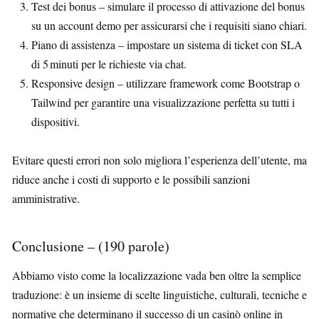
Test dei bonus – simulare il processo di attivazione del bonus
su un account demo per assicurarsi che i requisiti siano chiari.
Piano di assistenza – impostare un sistema di ticket con SLA
di 5 minuti per le richieste via chat.
Responsive design – utilizzare framework come Bootstrap o
Tailwind per garantire una visualizzazione perfetta su tutti i
dispositivi.
Evitare questi errori non solo migliora l’esperienza dell’utente, ma
riduce anche i costi di supporto e le possibili sanzioni
amministrative.
Conclusione – (190 parole)
Abbiamo visto come la localizzazione vada ben oltre la semplice
traduzione: è un insieme di scelte linguistiche, culturali, tecniche e
normative che determinano il successo di un casinò online in