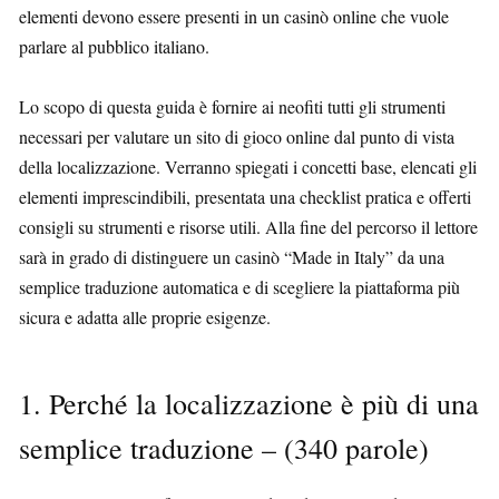
elementi devono essere presenti in un casinò online che vuole
parlare al pubblico italiano.
Lo scopo di questa guida è fornire ai neofiti tutti gli strumenti
necessari per valutare un sito di gioco online dal punto di vista
della localizzazione. Verranno spiegati i concetti base, elencati gli
elementi imprescindibili, presentata una checklist pratica e offerti
consigli su strumenti e risorse utili. Alla fine del percorso il lettore
sarà in grado di distinguere un casinò “Made in Italy” da una
semplice traduzione automatica e di scegliere la piattaforma più
sicura e adatta alle proprie esigenze.
1. Perché la localizzazione è più di una
semplice traduzione – (340 parole)