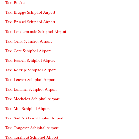
Taxi Boeken
Taxi Brugge Schiphol Airport
Taxi Brussel Schiphol Airport
Taxi Dendermonde Schiphol Airport
Taxi Genk Schiphol Airport
Taxi Gent Schiphol Airport
Taxi Hasselt Schiphol Airport
Taxi Kortrijk Schiphol Airport
Taxi Leuven Schiphol Airport
Taxi Lommel Schiphol Airport
Taxi Mechelen Schiphol Airport
Taxi Mol Schiphol Airport
Taxi Sint-Niklaas Schiphol Airport
Taxi Tongeren Schiphol Airport
Taxi Turnhout Schiphol Airport