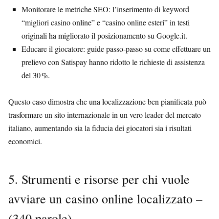
Monitorare le metriche SEO: l’inserimento di keyword
“migliori casino online” e “casino online esteri” in testi
originali ha migliorato il posizionamento su Google.it.
Educare il giocatore: guide passo‑passo su come effettuare un
prelievo con Satispay hanno ridotto le richieste di assistenza
del 30 %.
Questo caso dimostra che una localizzazione ben pianificata può
trasformare un sito internazionale in un vero leader del mercato
italiano, aumentando sia la fiducia dei giocatori sia i risultati
economici.
5. Strumenti e risorse per chi vuole
avviare un casino online localizzato –
(340 parole)