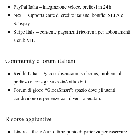
PayPal Italia – integrazione veloce, prelievi in 24 h.
Nexi – supporta carte di credito italiane, bonifici SEPA e
Satispay.
Stripe Italy – consente pagamenti ricorrenti per abbonamenti
a club VIP.
Community e forum italiani
Reddit Italia – r/gioco: discussioni su bonus, problemi di
prelievo e consigli su casinò affidabili.
Forum di gioco “GiocaSmart”: spazio dove gli utenti
condividono esperienze con diversi operatori.
Risorse aggiuntive
Lindro – il sito è un ottimo punto di partenza per osservare