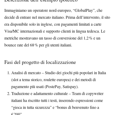
Immaginiamo un operatore nord‑europeo, “GlobalPlay”, che
decide di entrare nel mercato italiano. Prima dell’intervento, il sito
era disponibile solo in inglese, con pagamenti limitati a carte
Visa/MC internazionali e supporto clienti in lingua tedesca. Le
metriche mostravano un tasso di conversione del 1,2 % e un
bounce rate del 68 % per gli utenti italiani.
Fasi del progetto di localizzazione
Analisi di mercato – Studio dei giochi più popolari in Italia
(slot a tema storico, roulette europea) e dei metodi di
pagamento più usati (PostePay, Satispay).
Traduzione e adattamento culturale – Team di copywriter
italiani ha riscritto tutti i testi, inserendo espressioni come
“gioca in tutta sicurezza” e “bonus di benvenuto fino a
€ 200”.