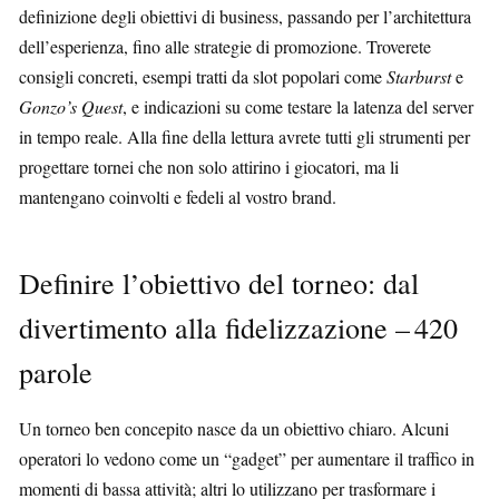
definizione degli obiettivi di business, passando per l’architettura
dell’esperienza, fino alle strategie di promozione. Troverete
consigli concreti, esempi tratti da slot popolari come
Starburst
e
Gonzo’s Quest
, e indicazioni su come testare la latenza del server
in tempo reale. Alla fine della lettura avrete tutti gli strumenti per
progettare tornei che non solo attirino i giocatori, ma li
mantengano coinvolti e fedeli al vostro brand.
Definire l’obiettivo del torneo: dal
divertimento alla fidelizzazione – 420
parole
Un torneo ben concepito nasce da un obiettivo chiaro. Alcuni
operatori lo vedono come un “gadget” per aumentare il traffico in
momenti di bassa attività; altri lo utilizzano per trasformare i