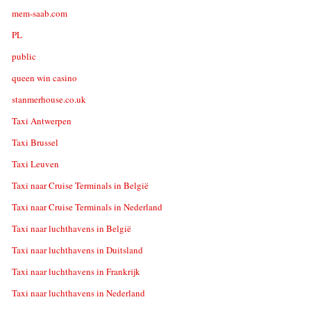
mem-saab.com
PL
public
queen win casino
stanmerhouse.co.uk
Taxi Antwerpen
Taxi Brussel
Taxi Leuven
Taxi naar Cruise Terminals in België
Taxi naar Cruise Terminals in Nederland
Taxi naar luchthavens in België
Taxi naar luchthavens in Duitsland
Taxi naar luchthavens in Frankrijk
Taxi naar luchthavens in Nederland