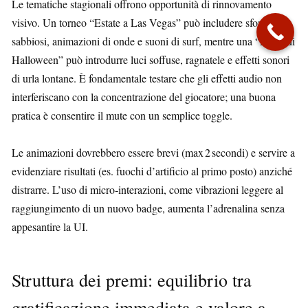
Le tematiche stagionali offrono opportunità di rinnovamento
visivo. Un torneo “Estate a Las Vegas” può includere sfondi
sabbiosi, animazioni di onde e suoni di surf, mentre una “Notte di
Halloween” può introdurre luci soffuse, ragnatele e effetti sonori
di urla lontane. È fondamentale testare che gli effetti audio non
interferiscano con la concentrazione del giocatore; una buona
pratica è consentire il mute con un semplice toggle.
Le animazioni dovrebbero essere brevi (max 2 secondi) e servire a
evidenziare risultati (es. fuochi d’artificio al primo posto) anziché
distrarre. L’uso di micro‑interazioni, come vibrazioni leggere al
raggiungimento di un nuovo badge, aumenta l’adrenalina senza
appesantire la UI.
Struttura dei premi: equilibrio tra
gratificazione immediata e valore a