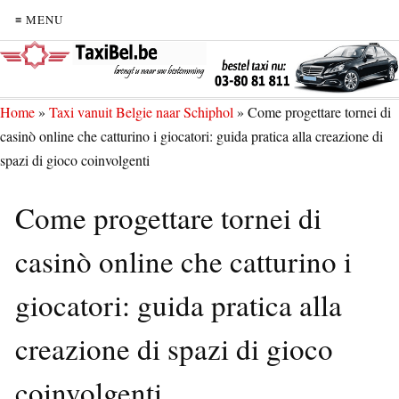
≡ MENU
Home
»
Taxi vanuit Belgie naar Schiphol
»
Come progettare tornei di
casinò online che catturino i giocatori: guida pratica alla creazione di
spazi di gioco coinvolgenti
Come progettare tornei di
casinò online che catturino i
giocatori: guida pratica alla
creazione di spazi di gioco
coinvolgenti