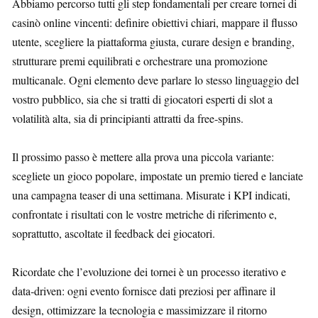
Abbiamo percorso tutti gli step fondamentali per creare tornei di
casinò online vincenti: definire obiettivi chiari, mappare il flusso
utente, scegliere la piattaforma giusta, curare design e branding,
strutturare premi equilibrati e orchestrare una promozione
multicanale. Ogni elemento deve parlare lo stesso linguaggio del
vostro pubblico, sia che si tratti di giocatori esperti di slot a
volatilità alta, sia di principianti attratti da free‑spins.
Il prossimo passo è mettere alla prova una piccola variante:
scegliete un gioco popolare, impostate un premio tiered e lanciate
una campagna teaser di una settimana. Misurate i KPI indicati,
confrontate i risultati con le vostre metriche di riferimento e,
soprattutto, ascoltate il feedback dei giocatori.
Ricordate che l’evoluzione dei tornei è un processo iterativo e
data‑driven: ogni evento fornisce dati preziosi per affinare il
design, ottimizzare la tecnologia e massimizzare il ritorno