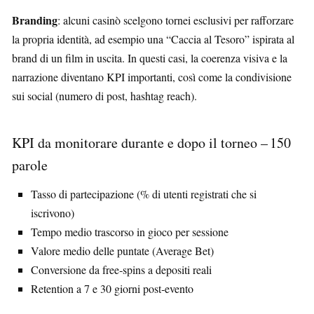
Branding
: alcuni casinò scelgono tornei esclusivi per rafforzare
la propria identità, ad esempio una “Caccia al Tesoro” ispirata al
brand di un film in uscita. In questi casi, la coerenza visiva e la
narrazione diventano KPI importanti, così come la condivisione
sui social (numero di post, hashtag reach).
KPI da monitorare durante e dopo il torneo – 150
parole
Tasso di partecipazione (% di utenti registrati che si
iscrivono)
Tempo medio trascorso in gioco per sessione
Valore medio delle puntate (Average Bet)
Conversione da free‑spins a depositi reali
Retention a 7 e 30 giorni post‑evento