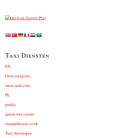
Taxi Diensten
EN
Geen categorie
mem-saab.com
PL
public
queen win casino
stanmerhouse.co.uk
Taxi Antwerpen