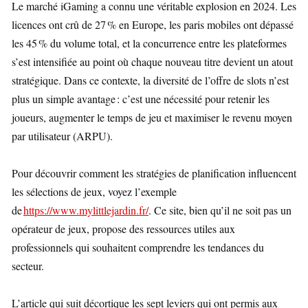
Le marché iGaming a connu une véritable explosion en 2024. Les
licences ont crû de 27 % en Europe, les paris mobiles ont dépassé
les 45 % du volume total, et la concurrence entre les plateformes
s’est intensifiée au point où chaque nouveau titre devient un atout
stratégique. Dans ce contexte, la diversité de l’offre de slots n’est
plus un simple avantage : c’est une nécessité pour retenir les
joueurs, augmenter le temps de jeu et maximiser le revenu moyen
par utilisateur (ARPU).
Pour découvrir comment les stratégies de planification influencent
les sélections de jeux, voyez l’exemple
de
https://www.mylittlejardin.fr/
. Ce site, bien qu’il ne soit pas un
opérateur de jeux, propose des ressources utiles aux
professionnels qui souhaitent comprendre les tendances du
secteur.
L’article qui suit décortique les sept leviers qui ont permis aux