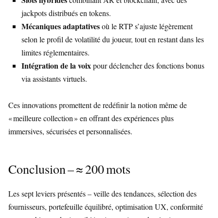
jackpots distribués en tokens.
Mécaniques adaptatives
où le RTP s’ajuste légèrement
selon le profil de volatilité du joueur, tout en restant dans les
limites réglementaires.
Intégration de la voix
pour déclencher des fonctions bonus
via assistants virtuels.
Ces innovations promettent de redéfinir la notion même de
« meilleure collection » en offrant des expériences plus
immersives, sécurisées et personnalisées.
Conclusion – ≈ 200 mots
Les sept leviers présentés – veille des tendances, sélection des
fournisseurs, portefeuille équilibré, optimisation UX, conformité