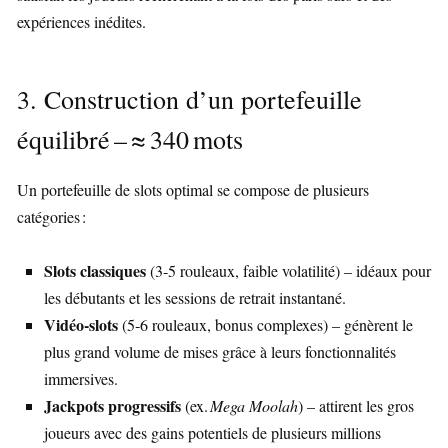
expériences inédites.
3. Construction d’un portefeuille
équilibré – ≈ 340 mots
Un portefeuille de slots optimal se compose de plusieurs
catégories :
Slots classiques
(3‑5 rouleaux, faible volatilité) – idéaux pour
les débutants et les sessions de retrait instantané.
Vidéo‑slots
(5‑6 rouleaux, bonus complexes) – génèrent le
plus grand volume de mises grâce à leurs fonctionnalités
immersives.
Jackpots progressifs
(ex.
Mega Moolah
) – attirent les gros
joueurs avec des gains potentiels de plusieurs millions