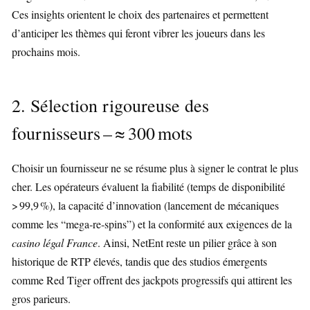
Ces insights orientent le choix des partenaires et permettent
d’anticiper les thèmes qui feront vibrer les joueurs dans les
prochains mois.
2. Sélection rigoureuse des
fournisseurs – ≈ 300 mots
Choisir un fournisseur ne se résume plus à signer le contrat le plus
cher. Les opérateurs évaluent la fiabilité (temps de disponibilité
> 99,9 %), la capacité d’innovation (lancement de mécaniques
comme les “mega‑re‑spins”) et la conformité aux exigences de la
casino légal France
. Ainsi, NetEnt reste un pilier grâce à son
historique de RTP élevés, tandis que des studios émergents
comme Red Tiger offrent des jackpots progressifs qui attirent les
gros parieurs.