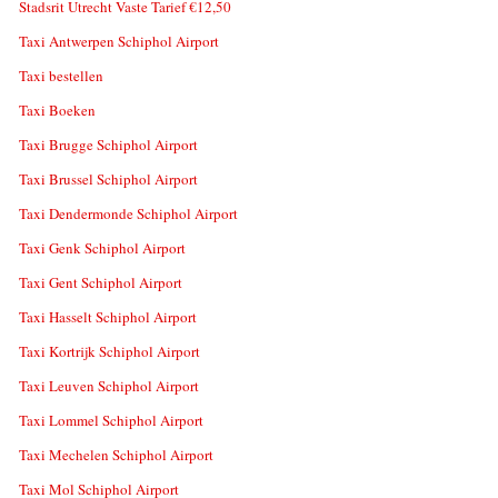
Stadsrit Utrecht Vaste Tarief €12,50
Taxi Antwerpen Schiphol Airport
Taxi bestellen
Taxi Boeken
Taxi Brugge Schiphol Airport
Taxi Brussel Schiphol Airport
Taxi Dendermonde Schiphol Airport
Taxi Genk Schiphol Airport
Taxi Gent Schiphol Airport
Taxi Hasselt Schiphol Airport
Taxi Kortrijk Schiphol Airport
Taxi Leuven Schiphol Airport
Taxi Lommel Schiphol Airport
Taxi Mechelen Schiphol Airport
Taxi Mol Schiphol Airport