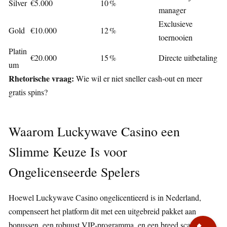
Silver
€5.000
10 %
manager
Exclusieve
Gold
€10.000
12 %
toernooien
Platin
€20.000
15 %
Directe uitbetaling
um
Rhetorische vraag:
Wie wil er niet sneller cash‑out en meer
gratis spins?
Waarom Luckywave Casino een
Slimme Keuze Is voor
Ongelicenseerde Spelers
Hoewel Luckywave Casino ongelicentieerd is in Nederland,
compenseert het platform dit met een uitgebreid pakket aan
bonussen, een robuust VIP‑programma, en een breed scala aan