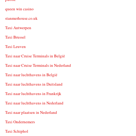
queen win casino
stanmerhouse.co.uk
Taxi Antwerpen
Taxi Brussel
Taxi Leuven
Taxi naar Cruise Terminals in België
Taxi naar Cruise Terminals in Nederland
Taxi naar luchthavens in België
Taxi naar luchthavens in Duitsland
Taxi naar luchthavens in Frankrijk
Taxi naar luchthavens in Nederland
Taxi naar plaatsen in Nederland
Taxi Ondernemers
Taxi Schiphol