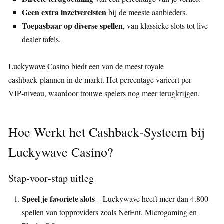
Geen extra inzetvereisten
bij de meeste aanbieders.
Toepasbaar op diverse spellen
, van klassieke slots tot live
dealer tafels.
Luckywave Casino biedt een van de meest royale
cashback‑plannen in de markt. Het percentage varieert per
VIP‑niveau, waardoor trouwe spelers nog meer terugkrijgen.
Hoe Werkt het Cashback‑Systeem bij
Luckywave Casino?
Stap‑voor‑stap uitleg
Speel je favoriete slots
– Luckywave heeft meer dan 4.800
spellen van topproviders zoals NetEnt, Microgaming en