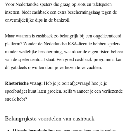
Voor Nederlandse spelers die graag op slots en tafelspelen
inzetten, biedt cashback een extra beschermingslaag tegen de
onvermijdelijke dips in de bankroll.
Maar waarom is cashback zo belangrijk bij een ongelicentieerd
platform? Zonder de Nederlandse KSA‑licentie hebben spelers
minder wettelijke bescherming, waardoor de eigen risico‑beheer
van de speler centraal staat. Een goed cashback‑programma kan
dit gat deels opvullen door je verliezen te verzachten.
Rhetorische vraag:
Heb je je ooit afgevraagd hoe je je
speelbudget kunt laten groeien, zelfs wanneer je een verliezende
streak hebt?
Belangrijkste voordelen van cashback
Directe terugbetaling
van een percentage van je verlies.