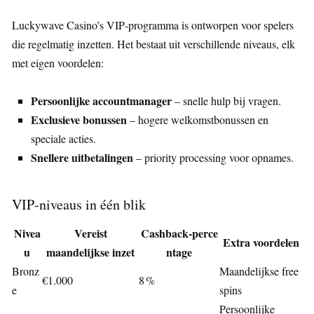
Luckywave Casino’s VIP‑programma is ontworpen voor spelers
die regelmatig inzetten. Het bestaat uit verschillende niveaus, elk
met eigen voordelen:
Persoonlijke accountmanager
– snelle hulp bij vragen.
Exclusieve bonussen
– hogere welkomstbonussen en
speciale acties.
Snellere uitbetalingen
– priority processing voor opnames.
VIP‑niveaus in één blik
Nivea
Vereist
Cashback‑perce
Extra voordelen
u
maandelijkse inzet
ntage
Bronz
Maandelijkse free
€1.000
8 %
e
spins
Persoonlijke