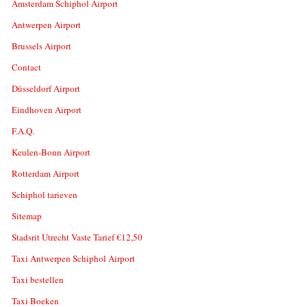
Amsterdam Schiphol Airport
Antwerpen Airport
Brussels Airport
Contact
Düsseldorf Airport
Eindhoven Airport
F.A.Q.
Keulen-Bonn Airport
Rotterdam Airport
Schiphol tarieven
Sitemap
Stadsrit Utrecht Vaste Tarief €12,50
Taxi Antwerpen Schiphol Airport
Taxi bestellen
Taxi Boeken