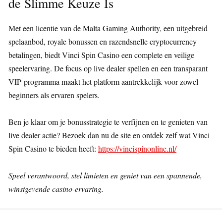
de Slimme Keuze Is
Met een licentie van de Malta Gaming Authority, een uitgebreid
spelaanbod, royale bonussen en razendsnelle cryptocurrency
betalingen, biedt Vinci Spin Casino een complete en veilige
speelervaring. De focus op live dealer spellen en een transparant
VIP‑programma maakt het platform aantrekkelijk voor zowel
beginners als ervaren spelers.
Ben je klaar om je bonusstrategie te verfijnen en te genieten van
live dealer actie? Bezoek dan nu de site en ontdek zelf wat Vinci
Spin Casino te bieden heeft:
https://vincispinonline.nl/
Speel verantwoord, stel limieten en geniet van een spannende,
winstgevende casino‑ervaring.