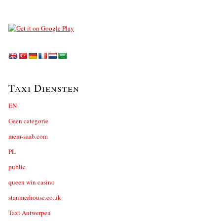
Taxi Diensten
EN
Geen categorie
mem-saab.com
PL
public
queen win casino
stanmerhouse.co.uk
Taxi Antwerpen