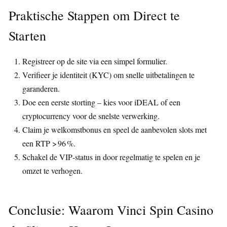
Praktische Stappen om Direct te
Starten
Registreer op de site via een simpel formulier.
Verifieer je identiteit (KYC) om snelle uitbetalingen te
garanderen.
Doe een eerste storting – kies voor iDEAL of een
cryptocurrency voor de snelste verwerking.
Claim je welkomstbonus en speel de aanbevolen slots met
een RTP > 96 %.
Schakel de VIP‑status in door regelmatig te spelen en je
omzet te verhogen.
Conclusie: Waarom Vinci Spin Casino