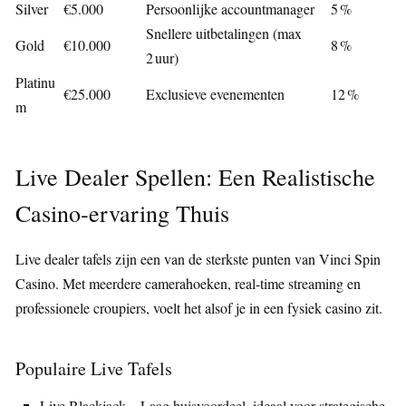
Silver
€5.000
Persoonlijke accountmanager
5 %
Snellere uitbetalingen (max
Gold
€10.000
8 %
2 uur)
Platinu
€25.000
Exclusieve evenementen
12 %
m
Live Dealer Spellen: Een Realistische
Casino‑ervaring Thuis
Live dealer tafels zijn een van de sterkste punten van Vinci Spin
Casino. Met meerdere camerahoeken, real‑time streaming en
professionele croupiers, voelt het alsof je in een fysiek casino zit.
Populaire Live Tafels
Live Blackjack – Laag huisvoordeel, ideaal voor strategische