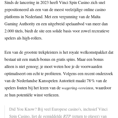
Sinds de lancering in 2023 heeft Vinci Spin Casino zich snel
gepositioneerd als een van de meest veelzijdige online casino
platforms in Nederland. Met een vergunning van de Malta
Gaming Authority en een uitgebreid spelaanbod van meer dan
2.000 titels, biedt de site een solide basis voor zowel recreatieve
spelers als high‑rollers.
Een van de grootste trekpleisters is het royale welkomstpakket dat
bestaat uit een match‑bonus en gratis spins. Maar een bonus
alleen is niet genoeg; je moet weten hoe je de voorwaarden
optimaliseert om echt te profiteren. Volgens een recent onderzoek
van de Nederlandse Kansspelen Autoriteit maakt 78 % van de
spelers fouten bij het lezen van de
wagering‑vereisten
, waardoor
ze hun potentiële winst verliezen.
Did You Know? Bij veel Europese casino’s, inclusief Vinci
Spin Casino, ligt de gemiddelde
RTP
(return to player) van