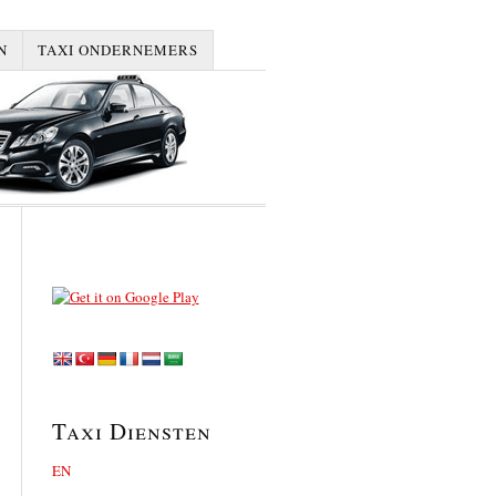
N
TAXI ONDERNEMERS
Taxi Diensten
EN