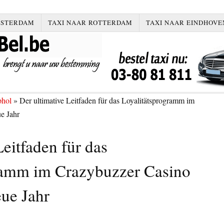
MSTERDAM
TAXI NAAR ROTTERDAM
TAXI NAAR EINDHOVE
phol
»
Der ultimative Leitfaden für das Loyalitätsprogramm im
e Jahr
Leitfaden für das
ramm im Crazybuzzer Casino
eue Jahr