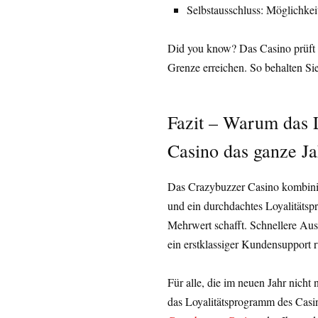
Selbstausschluss: Möglichkeit
Did you know? Das Casino prüft d
Grenze erreichen. So behalten Sie
Fazit – Warum das 
Casino das ganze Ja
Das Crazybuzzer Casino kombinie
und ein durchdachtes Loyalitätsp
Mehrwert schafft. Schnellere Aus
ein erstklassiger Kundensupport 
Für alle, die im neuen Jahr nicht
das Loyalitätsprogramm des Casin