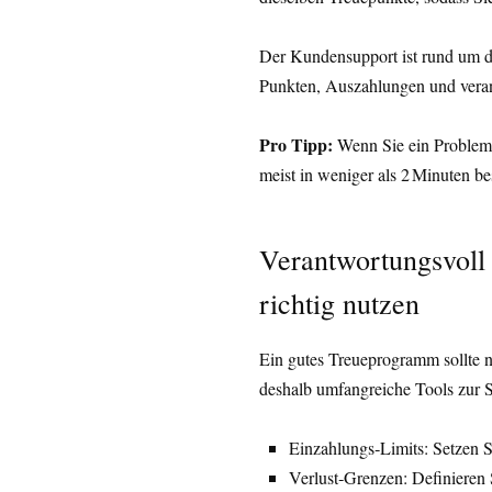
Der Kundensupport ist rund um d
Punkten, Auszahlungen und veran
Pro Tipp:
Wenn Sie ein Problem m
meist in weniger als 2 Minuten bes
Verantwortungsvoll
richtig nutzen
Ein gutes Treueprogramm sollte n
deshalb umfangreiche Tools zur S
Einzahlungs‑Limits: Setzen S
Verlust‑Grenzen: Definieren 