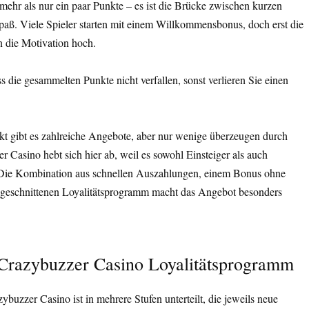
mehr als nur ein paar Punkte – es ist die Brücke zwischen kurzen
Spaß. Viele Spieler starten mit einem Willkommensbonus, doch erst die
 die Motivation hoch.
 die gesammelten Punkte nicht verfallen, sonst verlieren Sie einen
t gibt es zahlreiche Angebote, aber nur wenige überzeugen durch
 Casino hebt sich hier ab, weil es sowohl Einsteiger als auch
t. Die Kombination aus schnellen Auszahlungen, einem Bonus ohne
ugeschnittenen Loyalitätsprogramm macht das Angebot besonders
 Crazybuzzer Casino Loyalitätsprogramm
uzzer Casino ist in mehrere Stufen unterteilt, die jeweils neue