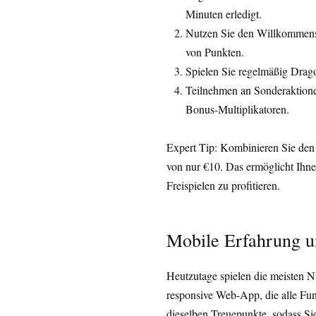
Minuten erledigt.
Nutzen Sie den Willkommensb
von Punkten.
Spielen Sie regelmäßig Drago
Teilnehmen an Sonderaktione
Bonus‑Multiplikatoren.
Expert Tip: Kombinieren Sie den
von nur €10. Das ermöglicht Ihnen
Freispielen zu profitieren.
Mobile Erfahrung u
Heutzutage spielen die meisten N
responsive Web‑App, die alle Funk
dieselben Treuepunkte, sodass Si