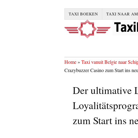
TAXI BOEKEN
TAXI NAAR A
Home
»
Taxi vanuit Belgie naar Schi
Crazybuzzer Casino zum Start ins neu
Der ultimative 
Loyalitätsprog
zum Start ins n