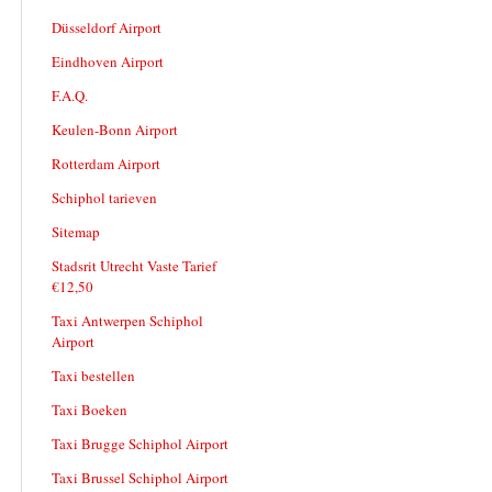
Düsseldorf Airport
Eindhoven Airport
F.A.Q.
Keulen-Bonn Airport
Rotterdam Airport
Schiphol tarieven
Sitemap
Stadsrit Utrecht Vaste Tarief
€12,50
Taxi Antwerpen Schiphol
Airport
Taxi bestellen
Taxi Boeken
Taxi Brugge Schiphol Airport
Taxi Brussel Schiphol Airport