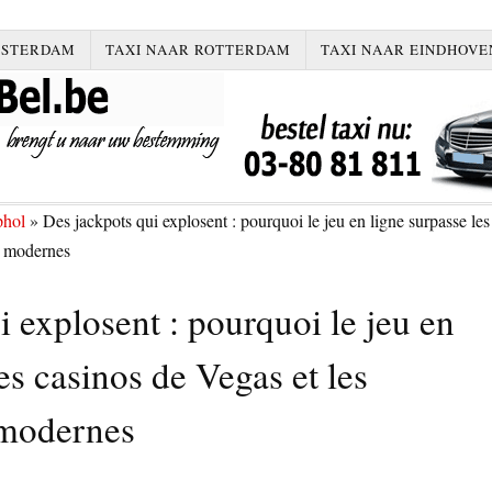
MSTERDAM
TAXI NAAR ROTTERDAM
TAXI NAAR EINDHOVE
phol
»
Des jackpots qui explosent : pourquoi le jeu en ligne surpasse les
s modernes
i explosent : pourquoi le jeu en
es casinos de Vegas et les
 modernes