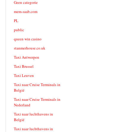
Geen categorie
mem-saab.com
PL
public
queen win casino
stanmerhouse.co.uk
Taxi Antwerpen
Taxi Brussel
Taxi Leuven
Taxi naar Cruise Terminals in
België
Taxi naar Cruise Terminals in
Nederland
Taxi naar luchthavens in
België
Taxi naar luchthavens in