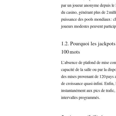
par un joueur anonyme depuis le R
du casino, générant plus de 2 mill
puissance des pools mondiaux : c
joueurs modestes peuvent participe
1.2. Pourquoi les jackpots
100 mots
L’absence de plafond de mise const
capacité de la salle ou par la disp
des mises provenant de 120 pays 
de croissance quasi‑infini. Enfin,
instantanément aux pics de trafic,
intervalles programmés.