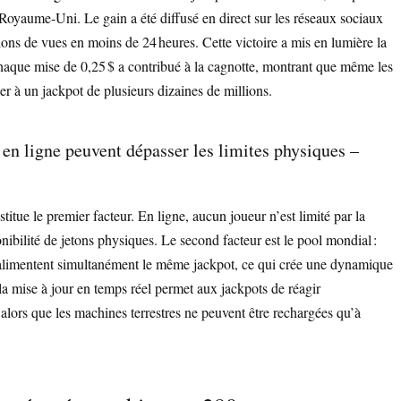
oyaume-Uni. Le gain a été diffusé en direct sur les réseaux sociaux
ions de vues en moins de 24 heures. Cette victoire a mis en lumière la
haque mise de 0,25 $ a contribué à la cagnotte, montrant que même les
r à un jackpot de plusieurs dizaines de millions.
 en ligne peuvent dépasser les limites physiques –
itue le premier facteur. En ligne, aucun joueur n’est limité par la
onibilité de jetons physiques. Le second facteur est le pool mondial :
alimentent simultanément le même jackpot, ce qui crée une dynamique
 la mise à jour en temps réel permet aux jackpots de réagir
 alors que les machines terrestres ne peuvent être rechargées qu’à