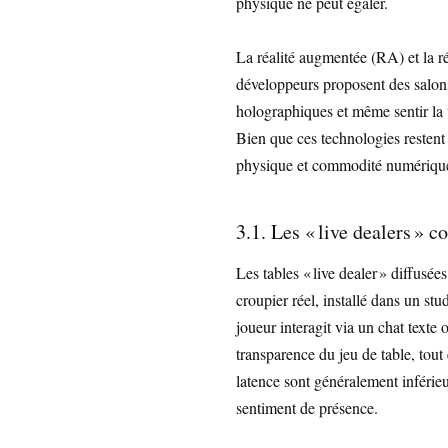
physique ne peut égaler.
La réalité augmentée (RA) et la r
développeurs proposent des salons 
holographiques et même sentir la 
Bien que ces technologies restent 
physique et commodité numériqu
3.1. Les « live dealers »
Les tables « live dealer » diffusé
croupier réel, installé dans un stud
joueur interagit via un chat texte
transparence du jeu de table, tout 
latence sont généralement inférieu
sentiment de présence.