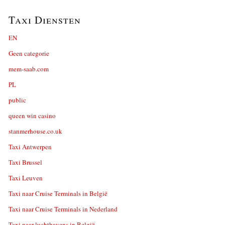
Taxi Diensten
EN
Geen categorie
mem-saab.com
PL
public
queen win casino
stanmerhouse.co.uk
Taxi Antwerpen
Taxi Brussel
Taxi Leuven
Taxi naar Cruise Terminals in België
Taxi naar Cruise Terminals in Nederland
Taxi naar luchthavens in België