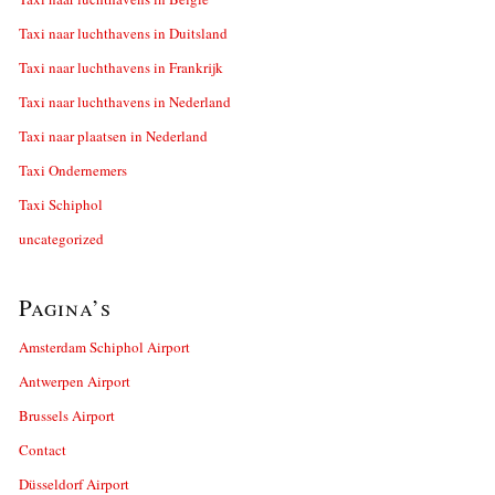
Taxi naar luchthavens in Duitsland
Taxi naar luchthavens in Frankrijk
Taxi naar luchthavens in Nederland
Taxi naar plaatsen in Nederland
Taxi Ondernemers
Taxi Schiphol
uncategorized
Pagina’s
Amsterdam Schiphol Airport
Antwerpen Airport
Brussels Airport
Contact
Düsseldorf Airport