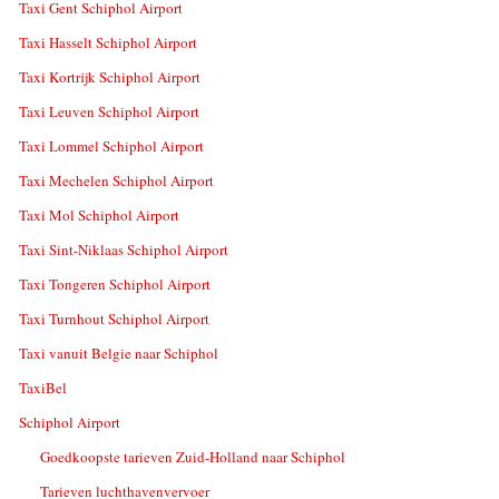
Taxi Gent Schiphol Airport
Taxi Hasselt Schiphol Airport
Taxi Kortrijk Schiphol Airport
Taxi Leuven Schiphol Airport
Taxi Lommel Schiphol Airport
Taxi Mechelen Schiphol Airport
Taxi Mol Schiphol Airport
Taxi Sint-Niklaas Schiphol Airport
Taxi Tongeren Schiphol Airport
Taxi Turnhout Schiphol Airport
Taxi vanuit Belgie naar Schiphol
TaxiBel
Schiphol Airport
Goedkoopste tarieven Zuid-Holland naar Schiphol
Tarieven luchthavenvervoer