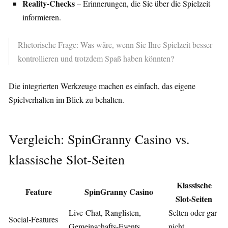
Reality‑Checks
– Erinnerungen, die Sie über die Spielzeit
informieren.
Rhetorische Frage: Was wäre, wenn Sie Ihre Spielzeit besser
kontrollieren und trotzdem Spaß haben könnten?
Die integrierten Werkzeuge machen es einfach, das eigene
Spielverhalten im Blick zu behalten.
Vergleich: SpinGranny Casino vs.
klassische Slot‑Seiten
Klassische
Feature
SpinGranny Casino
Slot‑Seiten
Live‑Chat, Ranglisten,
Selten oder gar
Social‑Features
Gemeinschafts‑Events
nicht