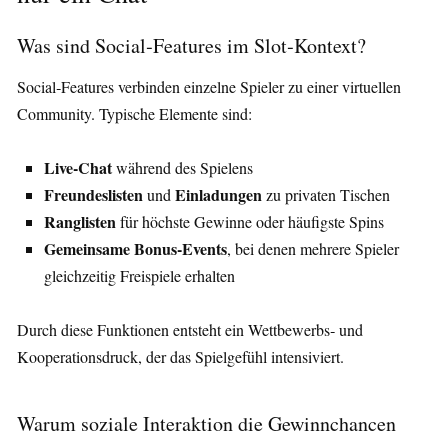
Was sind Social‑Features im Slot‑Kontext?
Social‑Features verbinden einzelne Spieler zu einer virtuellen
Community. Typische Elemente sind:
Live‑Chat
während des Spielens
Freundeslisten
Einladungen
und
zu privaten Tischen
Ranglisten
für höchste Gewinne oder häufigste Spins
Gemeinsame Bonus‑Events
, bei denen mehrere Spieler
gleichzeitig Freispiele erhalten
Durch diese Funktionen entsteht ein Wettbewerbs‑ und
Kooperationsdruck, der das Spielgefühl intensiviert.
Warum soziale Interaktion die Gewinnchancen