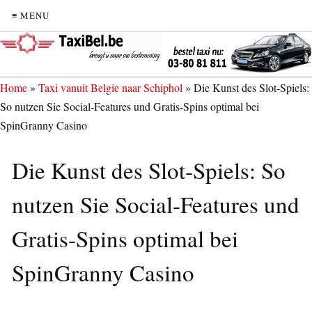
≡ MENU
Home
»
Taxi vanuit Belgie naar Schiphol
»
Die Kunst des Slot‑Spiels:
So nutzen Sie Social‑Features und Gratis‑Spins optimal bei
SpinGranny Casino
Die Kunst des Slot‑Spiels: So
nutzen Sie Social‑Features und
Gratis‑Spins optimal bei
SpinGranny Casino