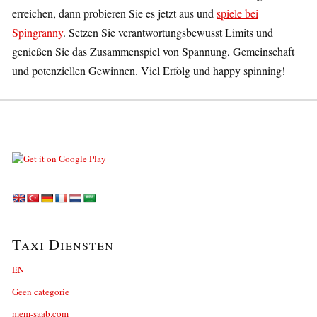
erreichen, dann probieren Sie es jetzt aus und
spiele bei
Spingranny
. Setzen Sie verantwortungsbewusst Limits und
genießen Sie das Zusammenspiel von Spannung, Gemeinschaft
und potenziellen Gewinnen. Viel Erfolg und happy spinning!
Taxi Diensten
EN
Geen categorie
mem-saab.com