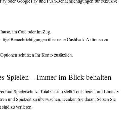
 Pay oder Google Pay und Push‑Benachrichtigungen für exklusive
u Hause, im Café oder im Zug.
fortige Benachrichtigungen über neue Cashback‑Aktionen zu
‑Optionen schützen Ihr Konto zusätzlich.
s Spielen – Immer im Blick behalten
rt auf Spielerschutz. Total Casino stellt Tools bereit, um Limits zu
ieren und Spielzeit zu überwachen. Denken Sie daran: Setzen Sie
 sind zu verlieren.