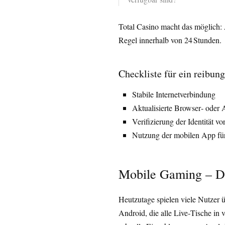
Total Casino macht das möglich: 
Regel innerhalb von 24 Stunden.
Checkliste für ein reibun
Stabile Internetverbindung
Aktualisierte Browser‑ oder
Verifizierung der Identität v
Nutzung der mobilen App fü
Mobile Gaming – D
Heutzutage spielen viele Nutzer 
Android, die alle Live‑Tische in 