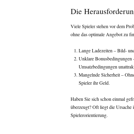
Die Herausforderun
Viele Spieler stehen vor dem Pro
ohne das optimale Angebot zu fin
Lange Ladezeiten – Bild- un
Unklare Bonusbedingungen –
Umsatzbedingungen unattrak
Mangelnde Sicherheit – Ohne 
Spieler ihr Geld.
Haben Sie sich schon einmal gefr
überzeugt? Oft liegt die Ursache
Spielerorientierung.