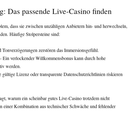
g: Das passende Live‑Casino finden
blem, dass sie zwischen unzähligen Anbietern hin- und herwechseln,
den. Häufige Stolpersteine sind:
d Tonverzögerungen zerstören das Immersionsgefühl.
 Ein verlockender Willkommensbonus kann durch hohe
tiv werden.
gültige Lizenz oder transparente Datenschutzrichtlinien riskieren
agt, warum ein scheinbar gutes Live‑Casino trotzdem nicht
 in einer Kombination aus technischer Schwäche und fehlender