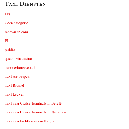
Taxi Diensten
EN
Geen categorie
mem-saab.com
PL
public
queen win casino
stanmerhouse.co.uk
Taxi Antwerpen
Taxi Brussel
Taxi Leuven
Taxi naar Cruise Terminals in België
Taxi naar Cruise Terminals in Nederland
Taxi naar luchthavens in België