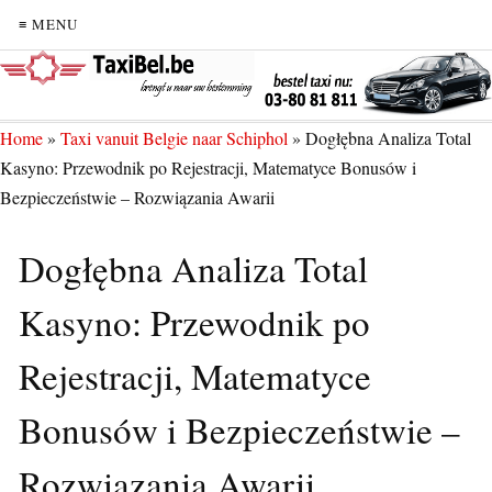
≡ MENU
Home
»
Taxi vanuit Belgie naar Schiphol
»
Dogłębna Analiza Total
Kasyno: Przewodnik po Rejestracji, Matematyce Bonusów i
Bezpieczeństwie – Rozwiązania Awarii
Dogłębna Analiza Total
Kasyno: Przewodnik po
Rejestracji, Matematyce
Bonusów i Bezpieczeństwie –
Rozwiązania Awarii