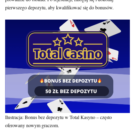
pierwszego depozytu, aby kwalifikować się do bonusów.
Ilustracja: Bonus bez depozytu w Total Kasyno – często
oferowany nowym graczom.