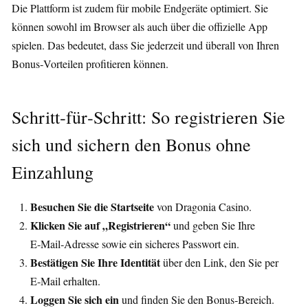
Die Plattform ist zudem für mobile Endgeräte optimiert. Sie
können sowohl im Browser als auch über die offizielle App
spielen. Das bedeutet, dass Sie jederzeit und überall von Ihren
Bonus‑Vorteilen profitieren können.
Schritt‑für‑Schritt: So registrieren Sie
sich und sichern den Bonus ohne
Einzahlung
Besuchen Sie die Startseite
von Dragonia Casino.
Klicken Sie auf „Registrieren“
und geben Sie Ihre
E‑Mail‑Adresse sowie ein sicheres Passwort ein.
Bestätigen Sie Ihre Identität
über den Link, den Sie per
E‑Mail erhalten.
Loggen Sie sich ein
und finden Sie den Bonus‑Bereich.