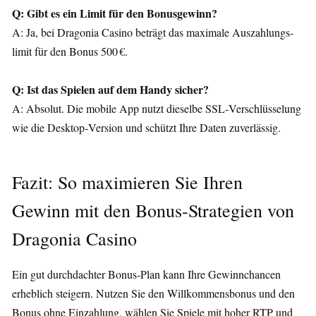
Q: Gibt es ein Limit für den Bonusgewinn?
A: Ja, bei Dragonia Casino beträgt das maximale Auszahlungs­
limit für den Bonus 500 €.
Q: Ist das Spielen auf dem Handy sicher?
A: Absolut. Die mobile App nutzt dieselbe SSL‑Verschlüsselung
wie die Desktop‑Version und schützt Ihre Daten zuverlässig.
Fazit: So maximieren Sie Ihren
Gewinn mit den Bonus‑Strategien von
Dragonia Casino
Ein gut durchdachter Bonus‑Plan kann Ihre Gewinnchancen
erheblich steigern. Nutzen Sie den Willkommensbonus und den
Bonus ohne Einzahlung, wählen Sie Spiele mit hoher RTP und