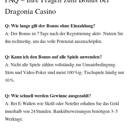
Dragonia Casino
Q: Wie lange gilt der Bonus ohne Einzahlung?
A: Der Bonus ist 7 Tage nach der Registrierung aktiv. Nutzen Sie
ihn rechtzeitig, um das volle Potenzial auszuschöpfen.
Q: Kann ich den Bonus auf alle Spiele anwenden?
A: Nicht alle Spiele zählen vollständig zur Umsatzbedingung.
Slots und Video‑Poker sind meist 100 %ig, Tischspiele häufig nur
10 %.
Q: Wie schnell werden Gewinne ausgezahlt?
A: Bei E‑Wallets wie Skrill oder Neteller erhalten Sie das Geld
innerhalb von 24 Stunden. Banküberweisungen benötigen 3–5
Werktage.