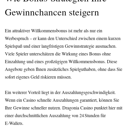
Gewinnchancen steigern
Ein attraktiver Willkommensbonus ist mehr als nur ein
Werbespruch – er kann den Unterschied zwischen einem kurzen
Spielspaß und einer langfristigen Gewinnstrategie ausmachen.
Viele Spieler unterschätzen die Wirkung eines Bonus ohne
Einzahlung und eines großzügigen Willkommensbonus. Diese
Angebote geben Ihnen zusätzliches Spielguthaben, ohne dass Sie
sofort eigenes Geld riskieren müssen.
Ein weiterer Vorteil liegt in der Auszahlungs­geschwindigkeit.
Wenn ein Casino schnelle Auszahlungen garantiert, können Sie
Ihre Gewinne schneller nutzen. Dragonia Casino punktet hier mit
einer durchschnittlichen Auszahlung von 24 Stunden für
E‑Wallets.