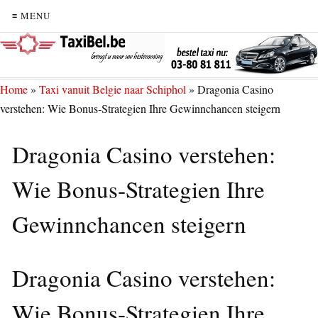
≡ MENU
Home
»
Taxi vanuit Belgie naar Schiphol
»
Dragonia Casino
verstehen: Wie Bonus‑Strategien Ihre Gewinnchancen steigern
Dragonia Casino verstehen:
Wie Bonus‑Strategien Ihre
Gewinnchancen steigern
Dragonia Casino verstehen:
Wie Bonus‑Strategien Ihre