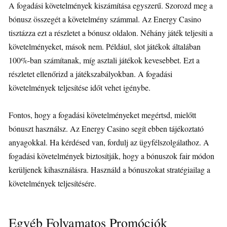
A fogadási követelmények kiszámítása egyszerű. Szorozd meg a
bónusz összegét a követelmény számmal. Az Energy Casino
tisztázza ezt a részletet a bónusz oldalon. Néhány játék teljesíti a
követelményeket, mások nem. Például, slot játékok általában
100%-ban számítanak, míg asztali játékok kevesebbet. Ezt a
részletet ellenőrizd a játékszabályokban. A fogadási
követelmények teljesítése időt vehet igénybe.
Fontos, hogy a fogadási követelményeket megértsd, mielőtt
bónuszt használsz. Az Energy Casino segít ebben tájékoztató
anyagokkal. Ha kérdésed van, fordulj az ügyfélszolgálathoz. A
fogadási követelmények biztosítják, hogy a bónuszok fair módon
kerüljenek kihasználásra. Használd a bónuszokat stratégiailag a
követelmények teljesítésére.
Egyéb Folyamatos Promóciók