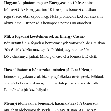
Hogyan kaphatom meg az Energycasino 10 free spins
bónuszt?
Az Energycasino 10 free spins bónuszt általában
regisztráció után kapod meg. Néha promóciós kód beírásával is
aktiválható. Ellenőrizd a honlapot a pontos utasításokért.
Mik a fogadási követelmények az Energy Casino
bónuszainál?
A fogadási követelmények változóak, de általában
20x és 40x között mozognak. Például, egy bónusz 30x
követelménnyel járhat. Mindig olvasd el a bónusz feltételeit.
Használhatom a bónuszokat minden játékra?
Nem, a
bónuszok gyakran csak bizonyos játékokra érvényesek. Például,
slot játékokra általában igen, de asztali játékokra korlátozottan.
Ellenőrizd a játékszabályokat.
Mennyi időm van a bónuszok használatára?
A bónuszok
általában időkorlátosak, például 7 vagy 30 nap. Az Energy