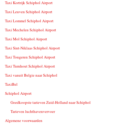
Taxi Kortrijk Schiphol Airport
Taxi Leuven Schiphol Airport
Taxi Lommel Schiphol Airport
Taxi Mechelen Schiphol Airport
Taxi Mol Schiphol Airport
Taxi Sint-Niklaas Schiphol Airport
Taxi Tongeren Schiphol Airport
Taxi Turnhout Schiphol Airport
Taxi vanuit Belgie naar Schiphol
TaxiBel
Schiphol Airport
Goedkoopste tarieven Zuid-Holland naar Schiphol
Tarieven luchthavenvervoer
Algemene voorwaarden