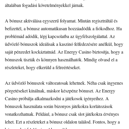
általában fogadási követelményekkel járnak.
A bónusz aktiválása egyszerű folyamat. Miután regisztráltál és
befizettél, a bónusz automatikusan hozzáadódik a fiókodhoz. Ha
problémád adódik, lépj kapcsolatba az ügyfélszolgálattal. Az
üdvözlő bónuszok ideálisak a kaszinó felfedezésére anélkül, hogy
saját pénzedet kockáztatnád. Az Energy Casino biztosítja, hogy a
bónuszok tiszták és könnyen használhatók. Mindig olvasd el a
részleteket, hogy elkerüld a félreértéseket.
Az üdvözlő bónuszok változatosak lehetnek. Néha csak ingyenes
pörgetéseket kínálnak, máskor készpénz bónuszt. Az Energy
Casino próbálja alkalmazkodni a játékosok igényeihez. A
bónuszok használata során bizonyos játékokra korlátozások
vonatkozhatnak. Például, a bónusz csak slot játékokra érvényes
lehet. Ezt a részleteket a bónusz oldalon találod. Fontos, hogy a