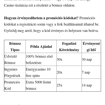
Casino tisztázza ezt a részletet a bónusz oldalon.
Hogyan érvényesíthetem a promóciós kódokat?
Promóciós
kódokat a regisztráció során vagy a fiók beállításainál írhatod be.
Győződj meg arról, hogy a kód érvényes és helyesen van beírva.
Bónusz
Fogadási
Érvényessé
Példa Ajánlat
Típus
Követelmény
gi Idő
Üdvözlő
100% bónusz első
30x
30 nap
Bónusz
befizetésre
Ingyenes
Energycasino 10
20x
7 nap
Pörgetések
free spins
Promóciós
Extra 5000 forint
25x
14 nap
Kód
bónusz