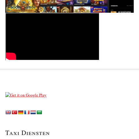
Taxi Diensten