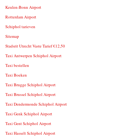
Keulen-Bonn Airport
Rotterdam Airport
Schiphol tarieven
Sitemap
Stadsrit Utrecht Vaste Tarief €12,50
Taxi Antwerpen Schiphol Airport
Taxi bestellen
Taxi Boeken
Taxi Brugge Schiphol Airport
Taxi Brussel Schiphol Airport
Taxi Dendermonde Schiphol Airport
Taxi Genk Schiphol Airport
Taxi Gent Schiphol Airport
Taxi Hasselt Schiphol Airport