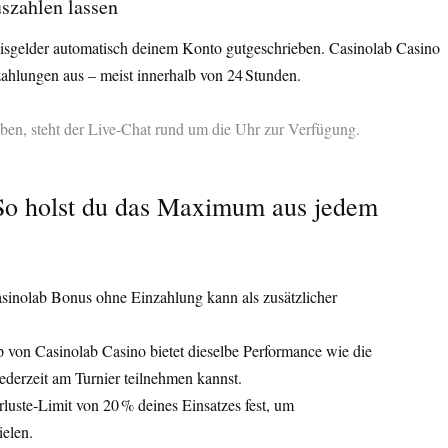
szahlen lassen
isgelder automatisch deinem Konto gutgeschrieben. Casinolab Casino
zahlungen aus – meist innerhalb von 24 Stunden.
aben, steht der Live‑Chat rund um die Uhr zur Verfügung.
 So holst du das Maximum aus jedem
sinolab Bonus ohne Einzahlung kann als zusätzlicher
 von Casinolab Casino bietet dieselbe Performance wie die
ederzeit am Turnier teilnehmen kannst.
rluste‑Limit von 20 % deines Einsatzes fest, um
elen.