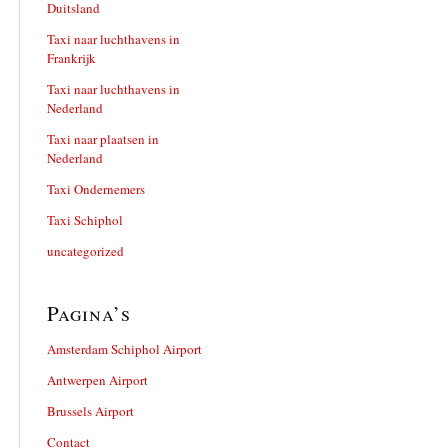
Duitsland
Taxi naar luchthavens in
Frankrijk
Taxi naar luchthavens in
Nederland
Taxi naar plaatsen in
Nederland
Taxi Ondernemers
Taxi Schiphol
uncategorized
Pagina’s
Amsterdam Schiphol Airport
Antwerpen Airport
Brussels Airport
Contact