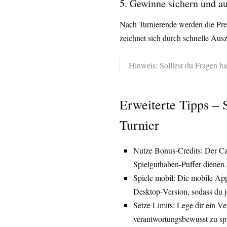
5. Gewinne sichern und au
Nach Turnierende werden die Pre
zeichnet sich durch schnelle Aus
Hinweis: Solltest du Fragen h
Erweiterte Tipps –
Turnier
Nutze Bonus‑Credits: Der Ca
Spielguthaben‑Puffer dienen.
Spiele mobil: Die mobile App
Desktop‑Version, sodass du j
Setze Limits: Lege dir ein Ve
verantwortungsbewusst zu spi