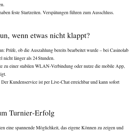
en.
haben feste Startzeiten. Verspätungen führen zum Ausschluss.
un, wenn etwas nicht klappt?
 Prüfe, ob die Auszahlung bereits bearbeitet wurde – bei Casinolab
l nicht länger als 24 Stunden.
e zu einer stabilen WLAN‑Verbindung oder nutze die mobile App,
igt.
 Der Kundenservice ist per Live‑Chat erreichbar und kann sofort
um Turnier‑Erfolg
eten eine spannende Möglichkeit, das eigene Können zu zeigen und