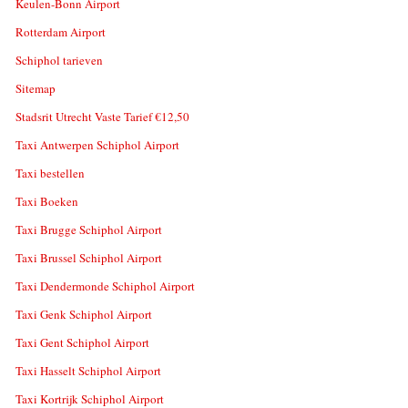
Keulen-Bonn Airport
Rotterdam Airport
Schiphol tarieven
Sitemap
Stadsrit Utrecht Vaste Tarief €12,50
Taxi Antwerpen Schiphol Airport
Taxi bestellen
Taxi Boeken
Taxi Brugge Schiphol Airport
Taxi Brussel Schiphol Airport
Taxi Dendermonde Schiphol Airport
Taxi Genk Schiphol Airport
Taxi Gent Schiphol Airport
Taxi Hasselt Schiphol Airport
Taxi Kortrijk Schiphol Airport