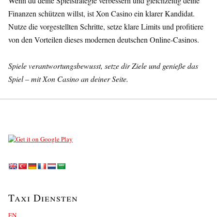
Wenn du deine Spielstrategie verbessern und gleichzeitig deine
Finanzen schützen willst, ist Xon Casino ein klarer Kandidat.
Nutze die vorgestellten Schritte, setze klare Limits und profitiere
von den Vorteilen dieses modernen deutschen Online‑Casinos.
Spiele verantwortungsbewusst, setze dir Ziele und genieße das
Spiel – mit Xon Casino an deiner Seite.
Taxi Diensten
EN