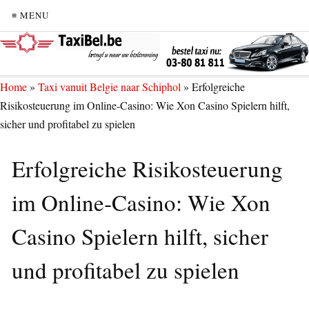
≡ MENU
Home
»
Taxi vanuit Belgie naar Schiphol
»
Erfolgreiche
Risikosteuerung im Online‑Casino: Wie Xon Casino Spielern hilft,
sicher und profitabel zu spielen
Erfolgreiche Risikosteuerung
im Online‑Casino: Wie Xon
Casino Spielern hilft, sicher
und profitabel zu spielen