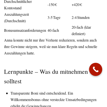
Durchschnittlicher
-150 €
+420 €
Kontostand
Auszahlungszeit
3‑5 Tage
2‑4 Stunden
(Durchschnitt)
20‑fach (klar
Bonusumsatzanforderungen
40‑fach
definiert)
Anna konnte nicht nur ihre Verluste reduzieren, sondern auch
ihre Gewinne steigern, weil sie nun klare Regeln und schnelle
Auszahlungen hatte.
Lernpunkte – Was du mitnehmen
solltest
Transparente Boni sind entscheidend. Ein
Willkommensbonus ohne versteckte Umsatzbedingungen
erhöht die Gewinnchancen.