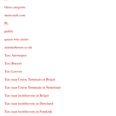
Geen categorie
mem-saab.com
PL
public
queen win casino
stanmerhouse.co.uk
Taxi Antwerpen
Taxi Brussel
Taxi Leuven
Taxi naar Cruise Terminals in België
Taxi naar Cruise Terminals in Nederland
Taxi naar luchthavens in België
Taxi naar luchthavens in Duitsland
Taxi naar luchthavens in Frankrijk