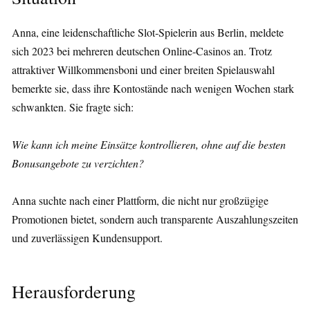
Anna, eine leidenschaftliche Slot‑Spielerin aus Berlin, meldete
sich 2023 bei mehreren deutschen Online‑Casinos an. Trotz
attraktiver Willkommensboni und einer breiten Spielauswahl
bemerkte sie, dass ihre Kontostände nach wenigen Wochen stark
schwankten. Sie fragte sich:
Wie kann ich meine Einsätze kontrollieren, ohne auf die besten
Bonusangebote zu verzichten?
Anna suchte nach einer Plattform, die nicht nur großzügige
Promotionen bietet, sondern auch transparente Auszahlungszeiten
und zuverlässigen Kundensupport.
Herausforderung