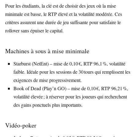
Pour les étudiants, la clé est de choisir des jeux où la mise
minimale est basse, le RTP élevé et la volatilité modérée. Ces
critères assurent une durée de jeu suffisante pour satisfaire le
rollover sans épuiser le capital.
Machines à sous à mise minimale
Starburst (NetEnt) – mise de 0,10 €, RTP 96,1 %, volatilité
faible. Idéale pour les sessions de 30 tours qui remplissent les
exigences de mise progressivement.
Book of Dead (Play’n GO) – mise de 0,10 €, RTP 96,21 %,
volatilité élevée ; à réserver pour les joueurs qui recherchent
des gains ponctuels plus importants.
Vidéo‑poker