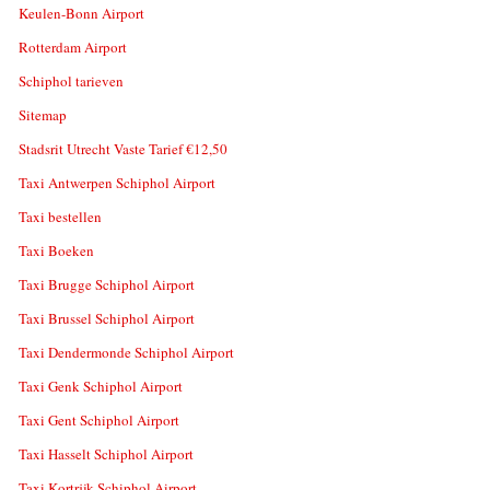
Keulen-Bonn Airport
Rotterdam Airport
Schiphol tarieven
Sitemap
Stadsrit Utrecht Vaste Tarief €12,50
Taxi Antwerpen Schiphol Airport
Taxi bestellen
Taxi Boeken
Taxi Brugge Schiphol Airport
Taxi Brussel Schiphol Airport
Taxi Dendermonde Schiphol Airport
Taxi Genk Schiphol Airport
Taxi Gent Schiphol Airport
Taxi Hasselt Schiphol Airport
Taxi Kortrijk Schiphol Airport