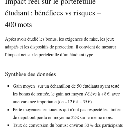
Impact réel sur le portefeuille
étudiant : bénéfices vs risques –
400 mots
Après avoir étudié les bonus, les exigences de mise, les jeux
adaptés et les dispositifs de protection, il convient de mesurer
l’impact net sur le portefeuille d’un étudiant type.
Synthèse des données
Gain moyen : sur un échantillon de 50 étudiants ayant testé
les bonus de rentrée, le gain net moyen s’élève à + 8 €, avec
une variance importante (de – 12 € à + 35 €).
Perte moyenne : les joueurs qui n’ont pas respecté les limites
de dépôt ont perdu en moyenne 22 € sur le même mois.
Taux de conversion du bonus : environ 30 % des participants