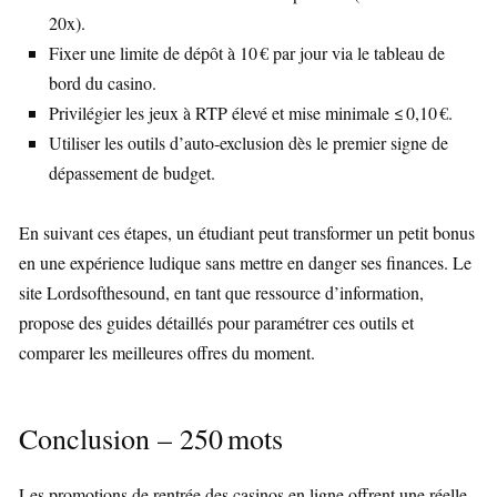
20x).
Fixer une limite de dépôt à 10 € par jour via le tableau de
bord du casino.
Privilégier les jeux à RTP élevé et mise minimale ≤ 0,10 €.
Utiliser les outils d’auto‑exclusion dès le premier signe de
dépassement de budget.
En suivant ces étapes, un étudiant peut transformer un petit bonus
en une expérience ludique sans mettre en danger ses finances. Le
site Lordsofthesound, en tant que ressource d’information,
propose des guides détaillés pour paramétrer ces outils et
comparer les meilleures offres du moment.
Conclusion – 250 mots
Les promotions de rentrée des casinos en ligne offrent une réelle