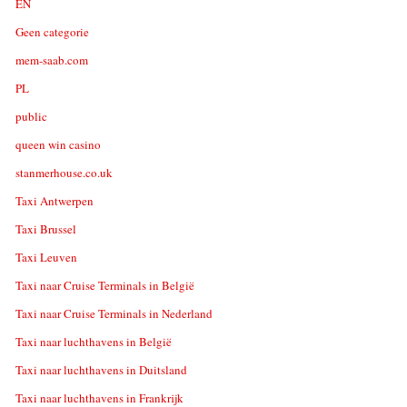
EN
Geen categorie
mem-saab.com
PL
public
queen win casino
stanmerhouse.co.uk
Taxi Antwerpen
Taxi Brussel
Taxi Leuven
Taxi naar Cruise Terminals in België
Taxi naar Cruise Terminals in Nederland
Taxi naar luchthavens in België
Taxi naar luchthavens in Duitsland
Taxi naar luchthavens in Frankrijk