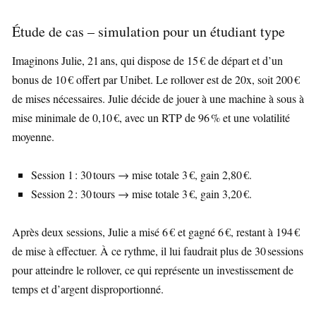
Étude de cas – simulation pour un étudiant type
Imaginons Julie, 21 ans, qui dispose de 15 € de départ et d’un
bonus de 10 € offert par Unibet. Le rollover est de 20x, soit 200 €
de mises nécessaires. Julie décide de jouer à une machine à sous à
mise minimale de 0,10 €, avec un RTP de 96 % et une volatilité
moyenne.
Session 1 : 30 tours → mise totale 3 €, gain 2,80 €.
Session 2 : 30 tours → mise totale 3 €, gain 3,20 €.
Après deux sessions, Julie a misé 6 € et gagné 6 €, restant à 194 €
de mise à effectuer. À ce rythme, il lui faudrait plus de 30 sessions
pour atteindre le rollover, ce qui représente un investissement de
temps et d’argent disproportionné.