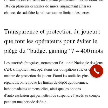
10 € en plusieurs centaines de mises, augmentant ainsi ses
chances de satisfaire le rollover tout en limitant les pertes.
Transparence et protection du joueur :
que font les opérateurs pour éviter le
piège du “budget gaming” ? – 400 mots
Les autorités françaises, notamment l’Autorité Nationale des Jeux
(ANJ), imposent aux opérateurs des obligations strictes en
matière de protection du joueur. Parmi les outils les plus
répandus, on retrouve les limites de dépôt quotidiennes,
hebdomadaires et mensuelles, ainsi que les options
d’auto‑exclusion qui permettent de suspendre l’accès au compte
pendant une période définie.