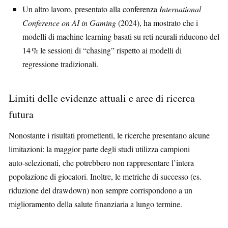
Un altro lavoro, presentato alla conferenza
International
Conference on AI in Gaming
(2024), ha mostrato che i
modelli di machine learning basati su reti neurali riducono del
14 % le sessioni di “chasing” rispetto ai modelli di
regressione tradizionali.
Limiti delle evidenze attuali e aree di ricerca
futura
Nonostante i risultati promettenti, le ricerche presentano alcune
limitazioni: la maggior parte degli studi utilizza campioni
auto‑selezionati, che potrebbero non rappresentare l’intera
popolazione di giocatori. Inoltre, le metriche di successo (es.
riduzione del drawdown) non sempre corrispondono a un
miglioramento della salute finanziaria a lungo termine.