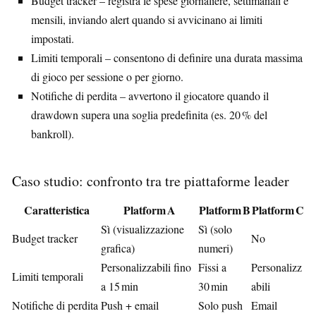
Budget tracker – registra le spese giornaliere, settimanali e
mensili, inviando alert quando si avvicinano ai limiti
impostati.
Limiti temporali – consentono di definire una durata massima
di gioco per sessione o per giorno.
Notifiche di perdita – avvertono il giocatore quando il
drawdown supera una soglia predefinita (es. 20 % del
bankroll).
Caso studio: confronto tra tre piattaforme leader
Caratteristica
Platform A
Platform B
Platform C
Sì (visualizzazione
Sì (solo
Budget tracker
No
grafica)
numeri)
Personalizzabili fino
Fissi a
Personalizz
Limiti temporali
a 15 min
30 min
abili
Notifiche di perdita
Push + email
Solo push
Email