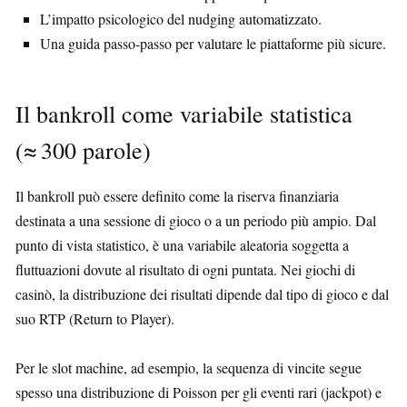
L’impatto psicologico del nudging automatizzato.
Una guida passo‑passo per valutare le piattaforme più sicure.
Il bankroll come variabile statistica
(≈ 300 parole)
Il bankroll può essere definito come la riserva finanziaria
destinata a una sessione di gioco o a un periodo più ampio. Dal
punto di vista statistico, è una variabile aleatoria soggetta a
fluttuazioni dovute al risultato di ogni puntata. Nei giochi di
casinò, la distribuzione dei risultati dipende dal tipo di gioco e dal
suo RTP (Return to Player).
Per le slot machine, ad esempio, la sequenza di vincite segue
spesso una distribuzione di Poisson per gli eventi rari (jackpot) e