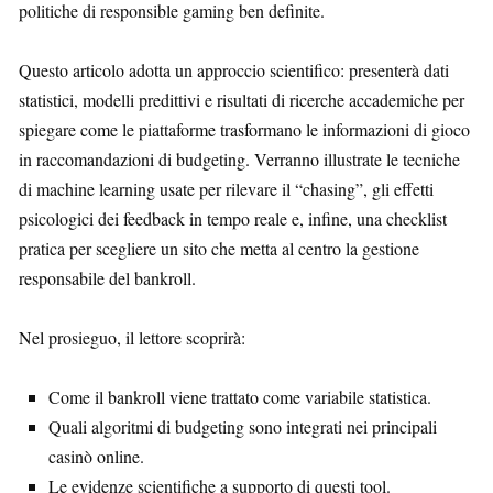
politiche di responsible gaming ben definite.
Questo articolo adotta un approccio scientifico: presenterà dati
statistici, modelli predittivi e risultati di ricerche accademiche per
spiegare come le piattaforme trasformano le informazioni di gioco
in raccomandazioni di budgeting. Verranno illustrate le tecniche
di machine learning usate per rilevare il “chasing”, gli effetti
psicologici dei feedback in tempo reale e, infine, una checklist
pratica per scegliere un sito che metta al centro la gestione
responsabile del bankroll.
Nel prosieguo, il lettore scoprirà:
Come il bankroll viene trattato come variabile statistica.
Quali algoritmi di budgeting sono integrati nei principali
casinò online.
Le evidenze scientifiche a supporto di questi tool.