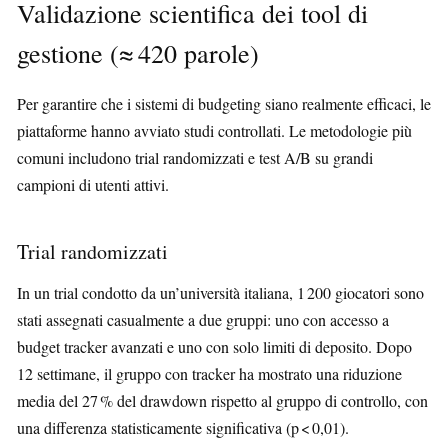
Validazione scientifica dei tool di
gestione (≈ 420 parole)
Per garantire che i sistemi di budgeting siano realmente efficaci, le
piattaforme hanno avviato studi controllati. Le metodologie più
comuni includono trial randomizzati e test A/B su grandi
campioni di utenti attivi.
Trial randomizzati
In un trial condotto da un’università italiana, 1 200 giocatori sono
stati assegnati casualmente a due gruppi: uno con accesso a
budget tracker avanzati e uno con solo limiti di deposito. Dopo
12 settimane, il gruppo con tracker ha mostrato una riduzione
media del 27 % del drawdown rispetto al gruppo di controllo, con
una differenza statisticamente significativa (p < 0,01).