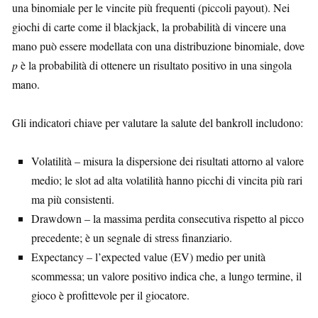
una binomiale per le vincite più frequenti (piccoli payout). Nei
giochi di carte come il blackjack, la probabilità di vincere una
mano può essere modellata con una distribuzione binomiale, dove
p
è la probabilità di ottenere un risultato positivo in una singola
mano.
Gli indicatori chiave per valutare la salute del bankroll includono:
Volatilità – misura la dispersione dei risultati attorno al valore
medio; le slot ad alta volatilità hanno picchi di vincita più rari
ma più consistenti.
Drawdown – la massima perdita consecutiva rispetto al picco
precedente; è un segnale di stress finanziario.
Expectancy – l’expected value (EV) medio per unità
scommessa; un valore positivo indica che, a lungo termine, il
gioco è profittevole per il giocatore.