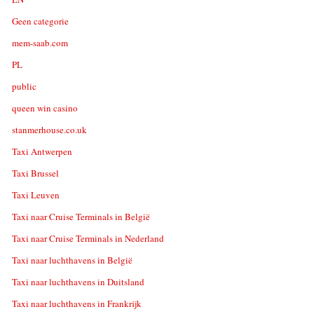
Geen categorie
mem-saab.com
PL
public
queen win casino
stanmerhouse.co.uk
Taxi Antwerpen
Taxi Brussel
Taxi Leuven
Taxi naar Cruise Terminals in België
Taxi naar Cruise Terminals in Nederland
Taxi naar luchthavens in België
Taxi naar luchthavens in Duitsland
Taxi naar luchthavens in Frankrijk