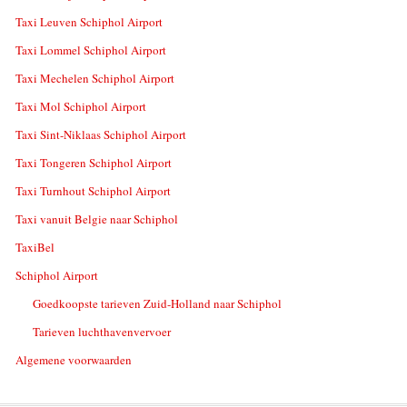
Taxi Leuven Schiphol Airport
Taxi Lommel Schiphol Airport
Taxi Mechelen Schiphol Airport
Taxi Mol Schiphol Airport
Taxi Sint-Niklaas Schiphol Airport
Taxi Tongeren Schiphol Airport
Taxi Turnhout Schiphol Airport
Taxi vanuit Belgie naar Schiphol
TaxiBel
Schiphol Airport
Goedkoopste tarieven Zuid-Holland naar Schiphol
Tarieven luchthavenvervoer
Algemene voorwaarden