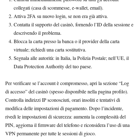
collegati (casa di scommesse, e‑wallet, email).
Attiva 2FA su nuovo login, se non era già attiva.
Contatta il supporto del casinò, fornendo l’ID della sessione e
descrivendo il problema.
Blocca la carta presso la banca o il provider della carta
virtuale; richiedi una carta sostitutiva.
Segnala alle autorità: in Italia, la Polizia Postale; nell’UE, il
Data Protection Authority del tuo paese.
Per verificare se l’account è compromesso, apri la sezione “Log
di accesso” del casinò (spesso disponibile nella pagina profilo).
Controlla indirizzi IP sconosciuti, orari insoliti e tentativi di
modifica delle impostazioni di pagamento. Dopo l’incidente,
rivedi le impostazioni di sicurezza: aumenta la complessità del
PIN, aggiorna il firmware del telefono e riconsidera l’uso di una
VPN permanente per tutte le sessioni di gioco.