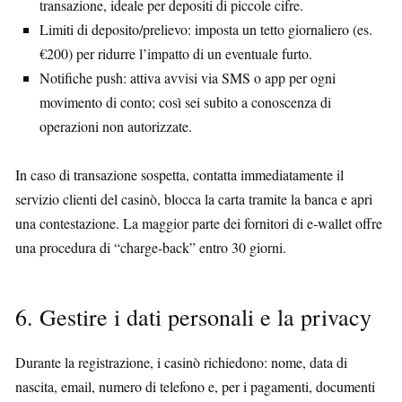
transazione, ideale per depositi di piccole cifre.
Limiti di deposito/prelievo: imposta un tetto giornaliero (es.
€200) per ridurre l’impatto di un eventuale furto.
Notifiche push: attiva avvisi via SMS o app per ogni
movimento di conto; così sei subito a conoscenza di
operazioni non autorizzate.
In caso di transazione sospetta, contatta immediatamente il
servizio clienti del casinò, blocca la carta tramite la banca e apri
una contestazione. La maggior parte dei fornitori di e‑wallet offre
una procedura di “charge‑back” entro 30 giorni.
6. Gestire i dati personali e la privacy
Durante la registrazione, i casinò richiedono: nome, data di
nascita, email, numero di telefono e, per i pagamenti, documenti