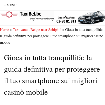
≡ MENU
Home
»
Taxi vanuit Belgie naar Schiphol
»
Gioca in tutta tranquillità:
la guida definitiva per proteggere il tuo smartphone sui migliori casinò
mobile
Gioca in tutta tranquillità: la
guida definitiva per proteggere
il tuo smartphone sui migliori
casinò mobile