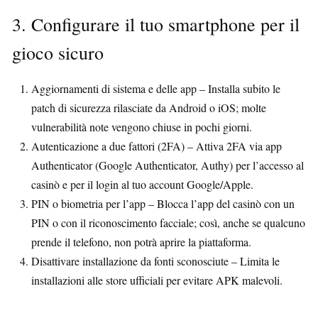
3. Configurare il tuo smartphone per il
gioco sicuro
Aggiornamenti di sistema e delle app – Installa subito le
patch di sicurezza rilasciate da Android o iOS; molte
vulnerabilità note vengono chiuse in pochi giorni.
Autenticazione a due fattori (2FA) – Attiva 2FA via app
Authenticator (Google Authenticator, Authy) per l’accesso al
casinò e per il login al tuo account Google/Apple.
PIN o biometria per l’app – Blocca l’app del casinò con un
PIN o con il riconoscimento facciale; così, anche se qualcuno
prende il telefono, non potrà aprire la piattaforma.
Disattivare installazione da fonti sconosciute – Limita le
installazioni alle store ufficiali per evitare APK malevoli.