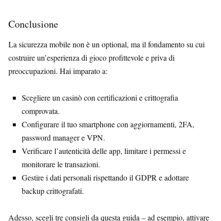
Conclusione
La sicurezza mobile non è un optional, ma il fondamento su cui
costruire un’esperienza di gioco profittevole e priva di
preoccupazioni. Hai imparato a:
Scegliere un casinò con certificazioni e crittografia
comprovata.
Configurare il tuo smartphone con aggiornamenti, 2FA,
password manager e VPN.
Verificare l’autenticità delle app, limitare i permessi e
monitorare le transazioni.
Gestire i dati personali rispettando il GDPR e adottare
backup crittografati.
Adesso, scegli tre consigli da questa guida – ad esempio, attivare