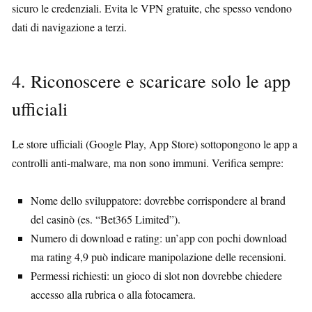
sicuro le credenziali. Evita le VPN gratuite, che spesso vendono
dati di navigazione a terzi.
4. Riconoscere e scaricare solo le app
ufficiali
Le store ufficiali (Google Play, App Store) sottopongono le app a
controlli anti‑malware, ma non sono immuni. Verifica sempre:
Nome dello sviluppatore: dovrebbe corrispondere al brand
del casinò (es. “Bet365 Limited”).
Numero di download e rating: un’app con pochi download
ma rating 4,9 può indicare manipolazione delle recensioni.
Permessi richiesti: un gioco di slot non dovrebbe chiedere
accesso alla rubrica o alla fotocamera.