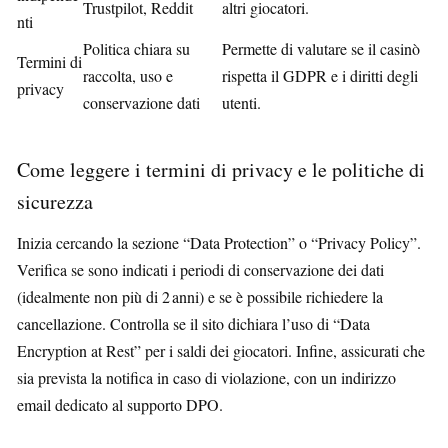
Trustpilot, Reddit
altri giocatori.
nti
Politica chiara su
Permette di valutare se il casinò
Termini di
raccolta, uso e
rispetta il GDPR e i diritti degli
privacy
conservazione dati
utenti.
Come leggere i termini di privacy e le politiche di
sicurezza
Inizia cercando la sezione “Data Protection” o “Privacy Policy”.
Verifica se sono indicati i periodi di conservazione dei dati
(idealmente non più di 2 anni) e se è possibile richiedere la
cancellazione. Controlla se il sito dichiara l’uso di “Data
Encryption at Rest” per i saldi dei giocatori. Infine, assicurati che
sia prevista la notifica in caso di violazione, con un indirizzo
email dedicato al supporto DPO.