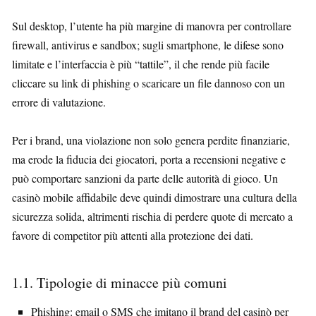
Sul desktop, l’utente ha più margine di manovra per controllare
firewall, antivirus e sandbox; sugli smartphone, le difese sono
limitate e l’interfaccia è più “tattile”, il che rende più facile
cliccare su link di phishing o scaricare un file dannoso con un
errore di valutazione.
Per i brand, una violazione non solo genera perdite finanziarie,
ma erode la fiducia dei giocatori, porta a recensioni negative e
può comportare sanzioni da parte delle autorità di gioco. Un
casinò mobile affidabile deve quindi dimostrare una cultura della
sicurezza solida, altrimenti rischia di perdere quote di mercato a
favore di competitor più attenti alla protezione dei dati.
1.1. Tipologie di minacce più comuni
Phishing: email o SMS che imitano il brand del casinò per