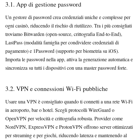
3.1. App di gestione password
Un gestore di password crea credenziali uniche e complesse per
ogni casinò, riducendo il rischio di riutilizzo. Tra i più consigliati
troviamo Bitwarden (open‑source, crittografia End‑to‑End),
LastPass (modalità famiglia per condividere credenziali di
pagamento) e 1Password (supporto per biometria su iOS).
Importa le password nella app, attiva la generazione automatica e
sincronizza su tutti i dispositivi con una master password forte.
3.2. VPN e connessioni Wi‑Fi pubbliche
Usare una VPN è consigliato quando ti connetti a una rete Wi‑Fi
in aeroporto, bar o hotel. Scegli protocolli WireGuard o
OpenVPN per velocità e crittografia robusta. Provider come
NordVPN, ExpressVPN e ProtonVPN offrono server ottimizzati
per streaming e per giochi, riducendo latenza e mantenendo al