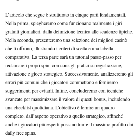
L’articolo che segue è strutturato in cinque parti fondamentali.
Nella prima, spiegheremo come funzionano realmente i giri
gratuiti giornalieri, dalla definizione tecnica alle scadenze tipiche.
Nella seconda, presenteremo una selezione dei migliori casinò
che li offrono, illustrando i criteri di scelta e una tabella
comparativa. La terza parte sarà un tutorial passo‑passo per
reclamare i propri spin, con consigli pratici su registrazione,
attivazione e gioco strategico. Successivamente, analizzeremo gli
errori più comuni che i giocatori commettono e forniremo
suggerimenti per evitarli. Infine, concluderemo con tecniche
avanzate per massimizzare il valore di questi bonus, includendo
una checklist quotidiana. L’obiettivo è fornire un quadro
completo, dall’aspetto operativo a quello strategico, affinché
anche i giocatori più esperti possano trarre il massimo profitto dai
daily free spins.