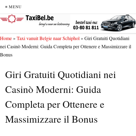
≡ MENU
Home
»
Taxi vanuit Belgie naar Schiphol
»
Giri Gratuiti Quotidiani
nei Casinò Moderni: Guida Completa per Ottenere e Massimizzare il
Bonus
Giri Gratuiti Quotidiani nei
Casinò Moderni: Guida
Completa per Ottenere e
Massimizzare il Bonus