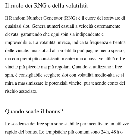
Il ruolo dei RNG e della volatilità
Il Random Number Generator (RNG) è il cuore del software di
qualsiasi slot. Genera numeri casuali a velocità estremamente
elevata, garantendo che ogni spin sia indipendente e
imprevedibile. La volatilità, invece, indica la frequenza e l’entità
delle vincite: una slot ad alta volatilità può pagare meno spesso,
ma con premi più consistenti, mentre una a bassa volatilità offre
vincite più piccole ma più regolari. Quando si utilizzano i free
spin, è consigliabile scegliere slot con volatilità medio‑alta se si
mira a massimizzare le potenziali vincite, pur tenendo conto del
rischio associato.
Quando scade il bonus?
Le scadenze dei free spin sono stabilite per incentivare un utilizzo
rapido del bonus. Le tempistiche più comuni sono 24 h, 48 h o