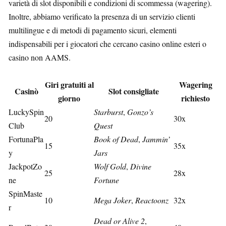
varietà di slot disponibili e condizioni di scommessa (wagering).
Inoltre, abbiamo verificato la presenza di un servizio clienti
multilingue e di metodi di pagamento sicuri, elementi
indispensabili per i giocatori che cercano casino online esteri o
casino non AAMS.
Giri gratuiti al
Wagering
Casinò
Slot consigliate
giorno
richiesto
LuckySpin
Starburst
,
Gonzo’s
20
30x
Club
Quest
FortunaPla
Book of Dead
,
Jammin’
15
35x
y
Jars
JackpotZo
Wolf Gold
,
Divine
25
28x
ne
Fortune
SpinMaste
10
Mega Joker
,
Reactoonz
32x
r
Dead or Alive 2
,