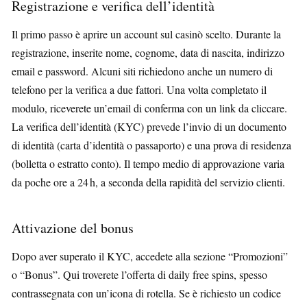
Registrazione e verifica dell’identità
Il primo passo è aprire un account sul casinò scelto. Durante la
registrazione, inserite nome, cognome, data di nascita, indirizzo
email e password. Alcuni siti richiedono anche un numero di
telefono per la verifica a due fattori. Una volta completato il
modulo, riceverete un’email di conferma con un link da cliccare.
La verifica dell’identità (KYC) prevede l’invio di un documento
di identità (carta d’identità o passaporto) e una prova di residenza
(bolletta o estratto conto). Il tempo medio di approvazione varia
da poche ore a 24 h, a seconda della rapidità del servizio clienti.
Attivazione del bonus
Dopo aver superato il KYC, accedete alla sezione “Promozioni”
o “Bonus”. Qui troverete l’offerta di daily free spins, spesso
contrassegnata con un’icona di rotella. Se è richiesto un codice