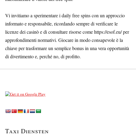
Vi invitiamo a sperimentare i daily free spins con un approccio
informato e responsabile, ricordando sempre di verificare le
licenze dei casinò e di consultare risorse come https://esof.eu/ per
approfondimenti normativi. Giocare in modo consapevole è la
chiave per trasformare un semplice bonus in una vera opportunità
di divertimento e, perché no, di profitto.
Taxi Diensten