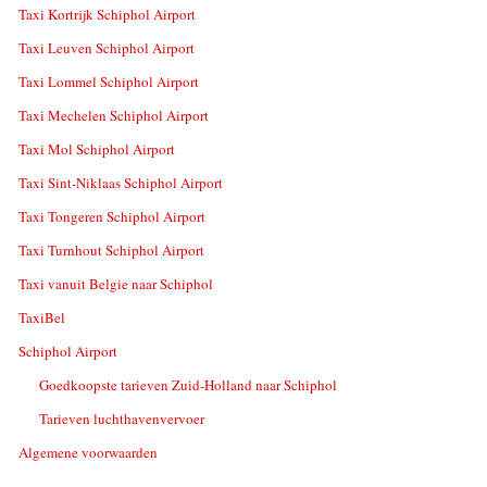
Taxi Kortrijk Schiphol Airport
Taxi Leuven Schiphol Airport
Taxi Lommel Schiphol Airport
Taxi Mechelen Schiphol Airport
Taxi Mol Schiphol Airport
Taxi Sint-Niklaas Schiphol Airport
Taxi Tongeren Schiphol Airport
Taxi Turnhout Schiphol Airport
Taxi vanuit Belgie naar Schiphol
TaxiBel
Schiphol Airport
Goedkoopste tarieven Zuid-Holland naar Schiphol
Tarieven luchthavenvervoer
Algemene voorwaarden