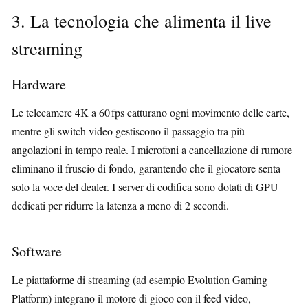
3. La tecnologia che alimenta il live
streaming
Hardware
Le telecamere 4K a 60 fps catturano ogni movimento delle carte,
mentre gli switch video gestiscono il passaggio tra più
angolazioni in tempo reale. I microfoni a cancellazione di rumore
eliminano il fruscio di fondo, garantendo che il giocatore senta
solo la voce del dealer. I server di codifica sono dotati di GPU
dedicati per ridurre la latenza a meno di 2 secondi.
Software
Le piattaforme di streaming (ad esempio Evolution Gaming
Platform) integrano il motore di gioco con il feed video,