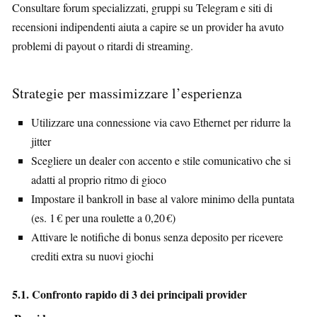
Consultare forum specializzati, gruppi su Telegram e siti di
recensioni indipendenti aiuta a capire se un provider ha avuto
problemi di payout o ritardi di streaming.
Strategie per massimizzare l’esperienza
Utilizzare una connessione via cavo Ethernet per ridurre la
jitter
Scegliere un dealer con accento e stile comunicativo che si
adatti al proprio ritmo di gioco
Impostare il bankroll in base al valore minimo della puntata
(es. 1 € per una roulette a 0,20 €)
Attivare le notifiche di bonus senza deposito per ricevere
crediti extra su nuovi giochi
5.1. Confronto rapido di 3 dei principali provider