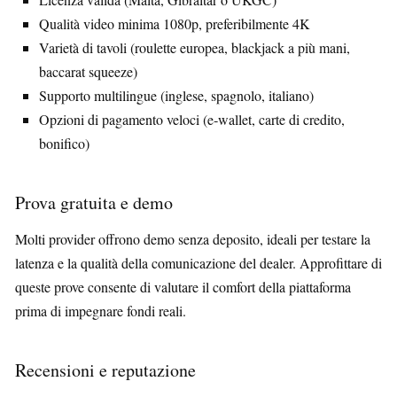
Qualità video minima 1080p, preferibilmente 4K
Varietà di tavoli (roulette europea, blackjack a più mani,
baccarat squeeze)
Supporto multilingue (inglese, spagnolo, italiano)
Opzioni di pagamento veloci (e‑wallet, carte di credito,
bonifico)
Prova gratuita e demo
Molti provider offrono demo senza deposito, ideali per testare la
latenza e la qualità della comunicazione del dealer. Approfittare di
queste prove consente di valutare il comfort della piattaforma
prima di impegnare fondi reali.
Recensioni e reputazione