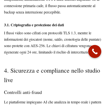
connessione primaria cade, il flusso passa automaticamente al
backup senza interruzione percepibile.
3.1. Criptografia e protezione dei dati
I flussi video sono cifrati con protocolli TLS 1.3, mentre le
informazioni dei giocatori (nome, saldo, cronologia delle puntate)
sono protette con AES‑256. Le chiavi di cifratura vengono
rigenerate ogni 24 ore, limitando il rischio di intercettazioni.
4. Sicurezza e compliance nello studio
live
Controlli anti‑fraud
Le piattaforme impiegano AI che analizza in tempo reale i pattern