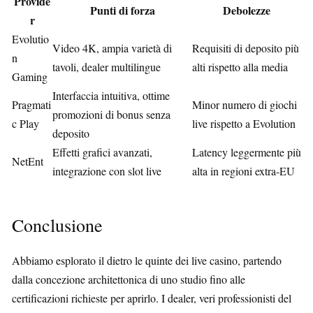
Provide
Punti di forza
Debolezze
r
Evolutio
Video 4K, ampia varietà di
Requisiti di deposito più
n
tavoli, dealer multilingue
alti rispetto alla media
Gaming
Interfaccia intuitiva, ottime
Pragmati
Minor numero di giochi
promozioni di bonus senza
c Play
live rispetto a Evolution
deposito
Effetti grafici avanzati,
Latency leggermente più
NetEnt
integrazione con slot live
alta in regioni extra‑EU
Conclusione
Abbiamo esplorato il dietro le quinte dei live casino, partendo
dalla concezione architettonica di uno studio fino alle
certificazioni richieste per aprirlo. I dealer, veri professionisti del