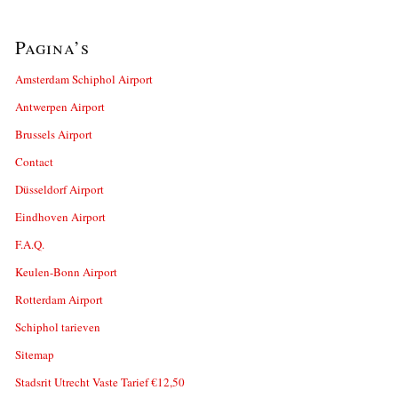
Pagina’s
Amsterdam Schiphol Airport
Antwerpen Airport
Brussels Airport
Contact
Düsseldorf Airport
Eindhoven Airport
F.A.Q.
Keulen-Bonn Airport
Rotterdam Airport
Schiphol tarieven
Sitemap
Stadsrit Utrecht Vaste Tarief €12,50