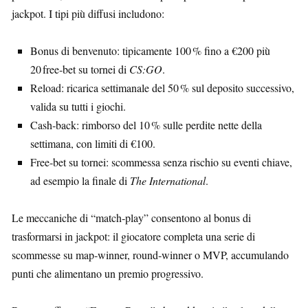
jackpot. I tipi più diffusi includono:
Bonus di benvenuto: tipicamente 100 % fino a €200 più
20 free‑bet su tornei di
CS:GO
.
Reload: ricarica settimanale del 50 % sul deposito successivo,
valida su tutti i giochi.
Cash‑back: rimborso del 10 % sulle perdite nette della
settimana, con limiti di €100.
Free‑bet su tornei: scommessa senza rischio su eventi chiave,
ad esempio la finale di
The International
.
Le meccaniche di “match‑play” consentono al bonus di
trasformarsi in jackpot: il giocatore completa una serie di
scommesse su map‑winner, round‑winner o MVP, accumulando
punti che alimentano un premio progressivo.