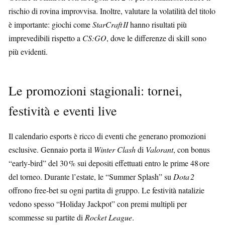
rischio di rovina improvvisa. Inoltre, valutare la volatilità del titolo
è importante: giochi come
StarCraft II
hanno risultati più
imprevedibili rispetto a
CS:GO
, dove le differenze di skill sono
più evidenti.
Le promozioni stagionali: tornei,
festività e eventi live
Il calendario esports è ricco di eventi che generano promozioni
esclusive. Gennaio porta il
Winter Clash
di
Valorant
, con bonus
“early‑bird” del 30 % sui depositi effettuati entro le prime 48 ore
del torneo. Durante l’estate, le “Summer Splash” su
Dota 2
offrono free‑bet su ogni partita di gruppo. Le festività natalizie
vedono spesso “Holiday Jackpot” con premi multipli per
scommesse su partite di
Rocket League
.