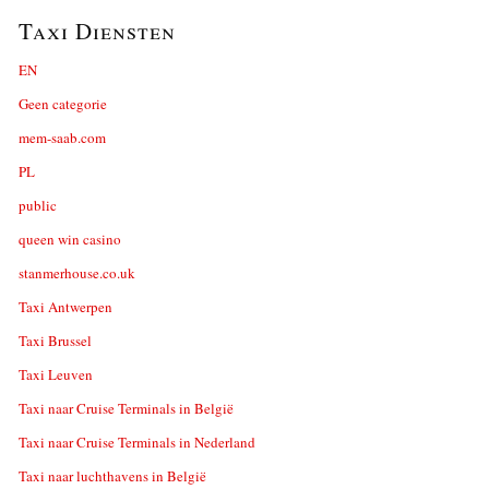
Taxi Diensten
EN
Geen categorie
mem-saab.com
PL
public
queen win casino
stanmerhouse.co.uk
Taxi Antwerpen
Taxi Brussel
Taxi Leuven
Taxi naar Cruise Terminals in België
Taxi naar Cruise Terminals in Nederland
Taxi naar luchthavens in België