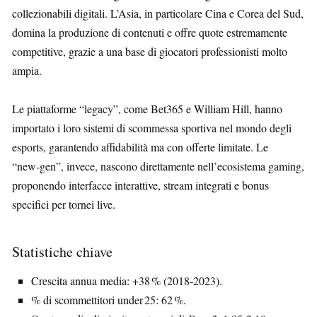
collezionabili digitali. L’Asia, in particolare Cina e Corea del Sud,
domina la produzione di contenuti e offre quote estremamente
competitive, grazie a una base di giocatori professionisti molto
ampia.
Le piattaforme “legacy”, come Bet365 e William Hill, hanno
importato i loro sistemi di scommessa sportiva nel mondo degli
esports, garantendo affidabilità ma con offerte limitate. Le
“new‑gen”, invece, nascono direttamente nell’ecosistema gaming,
proponendo interfacce interattive, stream integrati e bonus
specifici per tornei live.
Statistiche chiave
Crescita annua media: +38 % (2018‑2023).
% di scommettitori under 25: 62 %.