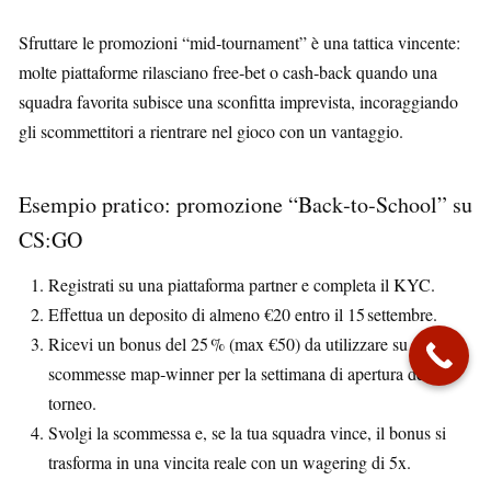
Sfruttare le promozioni “mid‑tournament” è una tattica vincente:
molte piattaforme rilasciano free‑bet o cash‑back quando una
squadra favorita subisce una sconfitta imprevista, incoraggiando
gli scommettitori a rientrare nel gioco con un vantaggio.
Esempio pratico: promozione “Back‑to‑School” su
CS:GO
Registrati su una piattaforma partner e completa il KYC.
Effettua un deposito di almeno €20 entro il 15 settembre.
Ricevi un bonus del 25 % (max €50) da utilizzare su
scommesse map‑winner per la settimana di apertura del
torneo.
Svolgi la scommessa e, se la tua squadra vince, il bonus si
trasforma in una vincita reale con un wagering di 5x.