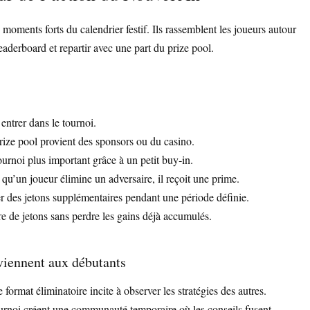
 moments forts du calendrier festif. Ils rassemblent les joueurs autour
eaderboard et repartir avec une part du prize pool.
ntrer dans le tournoi.
 prize pool provient des sponsors ou du casino.
tournoi plus important grâce à un petit buy‑in.
 qu’un joueur élimine un adversaire, il reçoit une prime.
ter des jetons supplémentaires pendant une période définie.
e de jetons sans perdre les gains déjà accumulés.
viennent aux débutants
e format éliminatoire incite à observer les stratégies des autres.
ournoi créent une communauté temporaire où les conseils fusent.