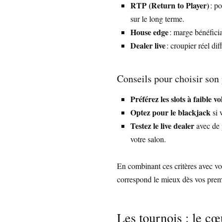
RTP (Return to Player)
: po
sur le long terme.
House edge
: marge bénéficia
Dealer live
: croupier réel di
Conseils pour choisir son
Préférez les slots à faible vol
Optez pour le blackjack
si 
Testez le live dealer
avec de p
votre salon.
En combinant ces critères avec vo
correspond le mieux dès vos prem
Les tournois : le c