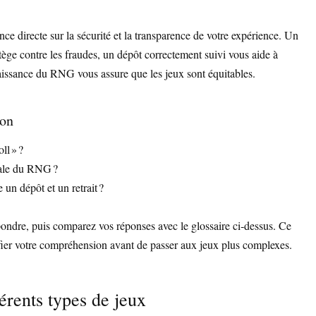
e directe sur la sécurité et la transparence de votre expérience. Un
ège contre les fraudes, un dépôt correctement suivi vous aide à
naissance du RNG vous assure que les jeux sont équitables.
ion
ll » ?
pale du RNG ?
e un dépôt et un retrait ?
ondre, puis comparez vos réponses avec le glossaire ci‑dessus. Ce
ifier votre compréhension avant de passer aux jeux plus complexes.
érents types de jeux