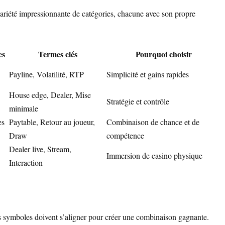
variété impressionnante de catégories, chacune avec son propre
es
Termes clés
Pourquoi choisir
Payline, Volatilité, RTP
Simplicité et gains rapides
House edge, Dealer, Mise
Stratégie et contrôle
minimale
es
Paytable, Retour au joueur,
Combinaison de chance et de
Draw
compétence
Dealer live, Stream,
Immersion de casino physique
Interaction
les symboles doivent s’aligner pour créer une combinaison gagnante.