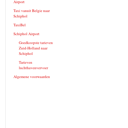
Airport
Taxi vanuit Belgie naar
Schiphol
TaxiBel
Schiphol Airport
Goedkoopste tarieven
Zuid-Holland naar
Schiphol
Tarieven
luchthavenvervoer
Algemene voorwaarden