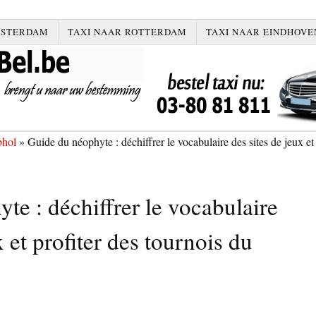
MSTERDAM
TAXI NAAR ROTTERDAM
TAXI NAAR EINDHOVE
phol
»
Guide du néophyte : déchiffrer le vocabulaire des sites de jeux et
te : déchiffrer le vocabulaire
x et profiter des tournois du