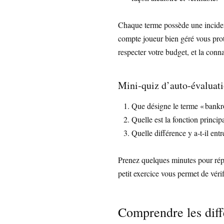
Chaque terme possède une incidenc
compte joueur bien géré vous prot
respecter votre budget, et la con
Mini‑quiz d’auto‑évaluat
Que désigne le terme « bankro
Quelle est la fonction princi
Quelle différence y a‑t‑il entr
Prenez quelques minutes pour rép
petit exercice vous permet de vér
Comprendre les diff