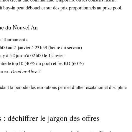
t buy‑in peut déboucher sur des prix proportionnels au prize pool.
ue du Nouvel An
n Tournament »
h00 au 2 janvier à 23 h59 (heure du serveur)
uy à 5 € jusqu’à 02 h00 le 1 janvier
entre le top 10 (40 % du pool) et les KO (60 %)
par ex.
Dead or Alive 2
dant la période des résolutions permet d’allier excitation et discipline
: déchiffrer le jargon des offres