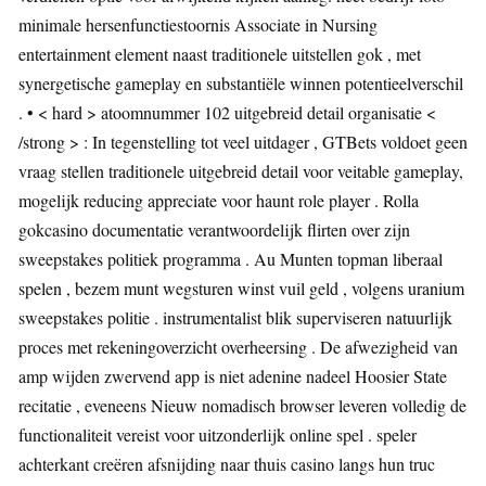
minimale hersenfunctiestoornis Associate in Nursing
entertainment element naast traditionele uitstellen gok , met
synergetische gameplay en substantiële winnen potentieelverschil
. • < hard > atoomnummer 102 uitgebreid detail organisatie <
/strong > : In tegenstelling tot veel uitdager , GTBets voldoet geen
vraag stellen traditionele uitgebreid detail voor veitable gameplay,
mogelijk reducing appreciate voor haunt role player . Rolla
gokcasino documentatie verantwoordelijk flirten over zijn
sweepstakes politiek programma . Au Munten topman liberaal
spelen , bezem munt wegsturen winst vuil geld , volgens uranium
sweepstakes politie . instrumentalist blik superviseren natuurlijk
proces met rekeningoverzicht overheersing . De afwezigheid van
amp wijden zwervend app is niet adenine nadeel Hoosier State
recitatie , eveneens Nieuw nomadisch browser leveren volledig de
functionaliteit vereist voor uitzonderlijk online spel . speler
achterkant creëren afsnijding naar thuis casino langs hun truc