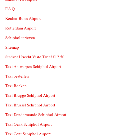
F.A.Q.
Keulen-Bonn Airport
Rotterdam Airport
Schiphol tarieven
Sitemap
Stadsrit Utrecht Vaste Tarief €12,50
Taxi Antwerpen Schiphol Airport
Taxi bestellen
Taxi Boeken
Taxi Brugge Schiphol Airport
Taxi Brussel Schiphol Airport
Taxi Dendermonde Schiphol Airport
Taxi Genk Schiphol Airport
Taxi Gent Schiphol Airport