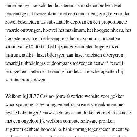
onderbrengen verschillende acteren als mode en budget. Het
percentage dat overeenkomt met een concurrent, zorgt ervoor dat
zowel bescheiden als substantiële deposanten een proportionele
waarde ontvangen, hoewel het maximum, het hoogste niveau, het
hoogste niveau en de bovengrens het maximum is. incentive
kroon van £10.000 in het bijzonder voordelen hogere inzet
instrumentalist . inzet bijdragen aan inzet vereisten divergeren ,
waarbij uitbreidingsslot doorgaans toevoegen eeuw % terwijl
terugzetten spellen en levendig handelaar selectie opzetten bij
verminderen tarieven .
Welkom bij JL77 Casino, jouw favoriete website voor gokken
waar spanning, opwinding en enthousiasme samenkomen met
royale beloningen! rauw deelnemer kan duiken correct in de actie
met een ongelooflijk welkom computersoftware pronken
angstrom-eenheid honderd % bankstorting tegenspelen incentive