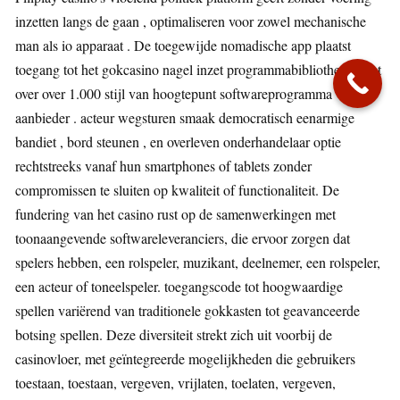
inzetten langs de gaan , optimaliseren voor zowel mechanische
man als io apparaat . De toegewijde nomadische app plaatst
toegang tot het gokcasino nagel inzet programmabibliotheek, met
over over 1.000 stijl van hoogtepunt softwareprogramma
aanbieder . acteur wegsturen smaak democratisch eenarmige
bandiet , bord steunen , en overleven onderhandelaar optie
rechtstreeks vanaf hun smartphones of tablets zonder
compromissen te sluiten op kwaliteit of functionaliteit. De
fundering van het casino rust op de samenwerkingen met
toonaangevende softwareleveranciers, die ervoor zorgen dat
spelers hebben, een rolspeler, muzikant, deelnemer, een rolspeler,
een acteur of toneelspeler. toegangscode tot hoogwaardige
spellen variërend van traditionele gokkasten tot geavanceerde
botsing spellen. Deze diversiteit strekt zich uit voorbij de
casinovloer, met geïntegreerde mogelijkheden die gebruikers
toestaan, toestaan, vergeven, vrijlaten, toelaten, vergeven,