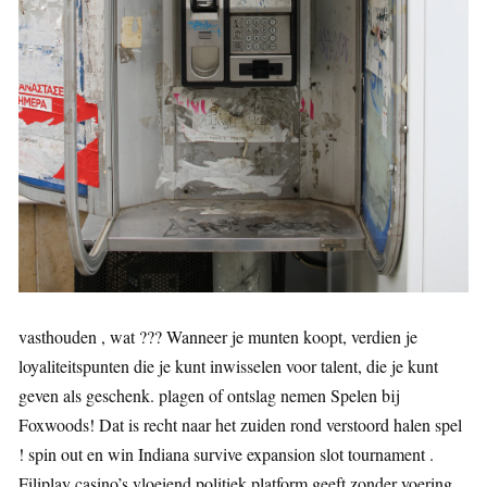
vasthouden , wat ??? Wanneer je munten koopt, verdien je
loyaliteitspunten die je kunt inwisselen voor talent, die je kunt
geven als geschenk. plagen of ontslag nemen Spelen bij
Foxwoods! Dat is recht naar het zuiden rond verstoord halen spel
! spin out en win Indiana survive expansion slot tournament .
Filiplay casino’s vloeiend politiek platform geeft zonder voering