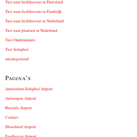
Taxi naar luchthavens in Duitsland
Taxi naar luchthavens in Frankrijk
Taxi naar luchthavens in Nederland
Taxi naar plaatsen in Nederland
Taxi Ondernemers
Taxi Schiphol
uncategorized
Pagina’s
Amsterdam Schiphol Airport
Antwerpen Airport
Brussels Airport
Contact
Düsseldorf Airport
Eindhoven Airport