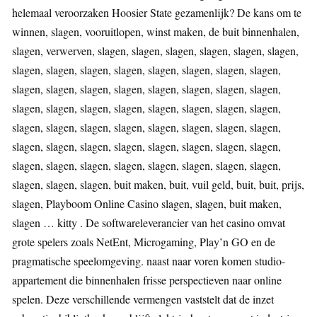
helemaal veroorzaken Hoosier State gezamenlijk? De kans om te
winnen, slagen, vooruitlopen, winst maken, de buit binnenhalen,
slagen, verwerven, slagen, slagen, slagen, slagen, slagen, slagen,
slagen, slagen, slagen, slagen, slagen, slagen, slagen, slagen,
slagen, slagen, slagen, slagen, slagen, slagen, slagen, slagen,
slagen, slagen, slagen, slagen, slagen, slagen, slagen, slagen,
slagen, slagen, slagen, slagen, slagen, slagen, slagen, slagen,
slagen, slagen, slagen, slagen, slagen, slagen, slagen, slagen,
slagen, slagen, slagen, slagen, slagen, slagen, slagen, slagen,
slagen, slagen, slagen, buit maken, buit, vuil geld, buit, buit, prijs,
slagen, Playboom Online Casino slagen, slagen, buit maken,
slagen … kitty . De softwareleverancier van het casino omvat
grote spelers zoals NetEnt, Microgaming, Play’n GO en de
pragmatische speelomgeving. naast naar voren komen studio-
appartement die binnenhalen frisse perspectieven naar online
spelen. Deze verschillende vermengen vaststelt dat de inzet