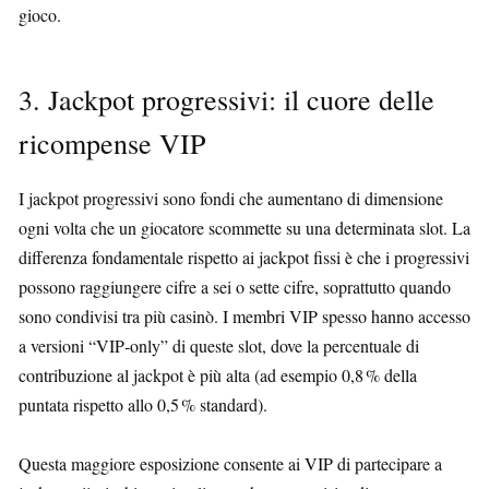
gioco.
3. Jackpot progressivi: il cuore delle
ricompense VIP
I jackpot progressivi sono fondi che aumentano di dimensione
ogni volta che un giocatore scommette su una determinata slot. La
differenza fondamentale rispetto ai jackpot fissi è che i progressivi
possono raggiungere cifre a sei o sette cifre, soprattutto quando
sono condivisi tra più casinò. I membri VIP spesso hanno accesso
a versioni “VIP‑only” di queste slot, dove la percentuale di
contribuzione al jackpot è più alta (ad esempio 0,8 % della
puntata rispetto allo 0,5 % standard).
Questa maggiore esposizione consente ai VIP di partecipare a