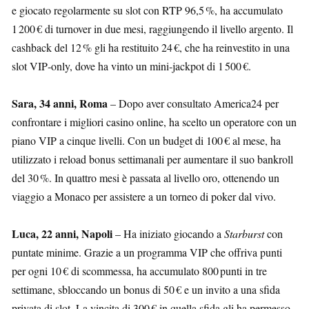
e giocato regolarmente su slot con RTP 96,5 %, ha accumulato
1 200 € di turnover in due mesi, raggiungendo il livello argento. Il
cashback del 12 % gli ha restituito 24 €, che ha reinvestito in una
slot VIP‑only, dove ha vinto un mini‑jackpot di 1 500 €.
Sara, 34 anni, Roma
– Dopo aver consultato America24 per
confrontare i migliori casino online, ha scelto un operatore con un
piano VIP a cinque livelli. Con un budget di 100 € al mese, ha
utilizzato i reload bonus settimanali per aumentare il suo bankroll
del 30 %. In quattro mesi è passata al livello oro, ottenendo un
viaggio a Monaco per assistere a un torneo di poker dal vivo.
Luca, 22 anni, Napoli
– Ha iniziato giocando a
Starburst
con
puntate minime. Grazie a un programma VIP che offriva punti
per ogni 10 € di scommessa, ha accumulato 800 punti in tre
settimane, sbloccando un bonus di 50 € e un invito a una sfida
privata di slot. La vincita di 300 € in quella sfida gli ha permesso