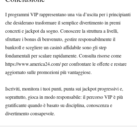
I programmi VIP rappresentano una via d’uscita per i principianti
che desiderano trasformare il semplice divertimento in premi
concreti e jackpot da sogno. Conoscere la struttura a livelli,
sfruttare i bonus di benvenuto, gestire responsabilmente il
bankroll e scegliere un casinò affidabile sono gli step
fondamentali per scalare rapidamente. Consulta risorse come
https://www.america24.com/ per confrontare le offerte e restare
aggiornato sulle promozioni più vantaggiose.
Iscriviti, monitora i tuoi punti, punta sui jackpot progressivi e,
soprattutto, gioca in modo responsabile: il percorso VIP è più
gratificante quando è basato su disciplina, conoscenza e
divertimento consapevole.