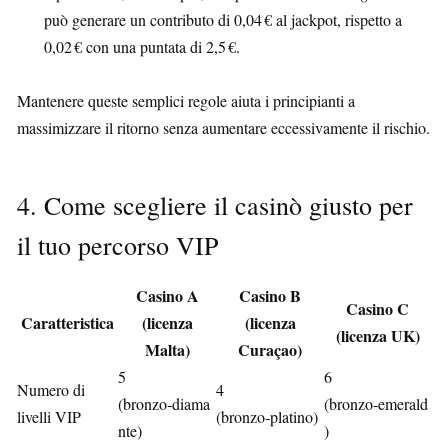
può generare un contributo di 0,04 € al jackpot, rispetto a
0,02 € con una puntata di 2,5 €.
Mantenere queste semplici regole aiuta i principianti a
massimizzare il ritorno senza aumentare eccessivamente il rischio.
4. Come scegliere il casinò giusto per
il tuo percorso VIP
Casino A
Casino B
Casino C
Caratteristica
(licenza
(licenza
(licenza UK)
Malta)
Curaçao)
5
6
Numero di
4
(bronzo‑diama
(bronzo‑emerald
livelli VIP
(bronzo‑platino)
nte)
)