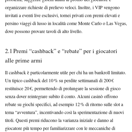
organizzare richieste di prelievo veloci. Inoltre, i VIP vengono
invitati a eventi live esclusivi, tornei privati con premi elevati e
persino viaggi di lusso in località come Monte Carlo o Las Vegas,
dove possono provare tavoli di alto livello.
2.1 Premi “cashback” e “rebate” per i giocatori
alle prime armi
Il cashback è particolarmente utile per chi ha un bankroll limitato.
Un tipico cashback del 10 % su perdite settimanali di 200 €
restituisce 20 €, permettendo di prolungare la sessione di gioco
senza dover reintegrare subito il conto. Alcuni casinò offrono
rebate su giochi specifici, ad esempio 12 % di ritorno sulle slot a
tema “avventura”, incentivando così la sperimentazione di nuovi
titoli. Questi premi riducono la varianza iniziale e danno al
giocatore più tempo per familiarizzare con le meccaniche di