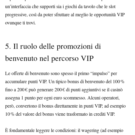
un’interfaccia che supporti sia i giochi da tavolo che le slot
progressive, così da poter sfruttare al meglio le opportunità VIP
ovunque ti trovi.
5. Il ruolo delle promozioni di
benvenuto nel percorso VIP
Le offerte di benvenuto sono spesso il primo “impulso” per
accumulare punti VIP. Un tipico bonus di benvenuto del 100 %
fino a 200 € può generare 200 € di punti aggiuntivi se il casinò
assegna 1 punto per ogni euro scommesso. Alcuni operatori,
però, convertono il bonus direttamente in punti VIP, ad esempio
10 % del valore del bonus viene trasformato in crediti VIP.
È fondamentale leggere le condizioni: il wagering (ad esempio