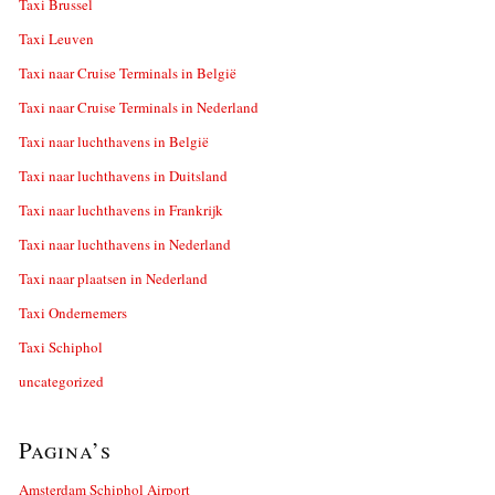
Taxi Brussel
Taxi Leuven
Taxi naar Cruise Terminals in België
Taxi naar Cruise Terminals in Nederland
Taxi naar luchthavens in België
Taxi naar luchthavens in Duitsland
Taxi naar luchthavens in Frankrijk
Taxi naar luchthavens in Nederland
Taxi naar plaatsen in Nederland
Taxi Ondernemers
Taxi Schiphol
uncategorized
Pagina’s
Amsterdam Schiphol Airport