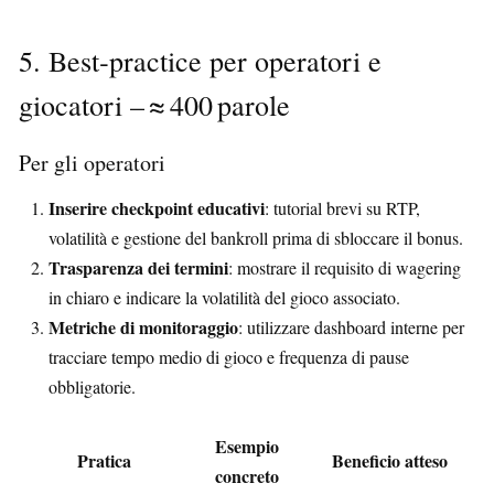
5. Best‑practice per operatori e
giocatori – ≈ 400 parole
Per gli operatori
Inserire checkpoint educativi
: tutorial brevi su RTP,
volatilità e gestione del bankroll prima di sbloccare il bonus.
Trasparenza dei termini
: mostrare il requisito di wagering
in chiaro e indicare la volatilità del gioco associato.
Metriche di monitoraggio
: utilizzare dashboard interne per
tracciare tempo medio di gioco e frequenza di pause
obbligatorie.
Esempio
Pratica
Beneficio atteso
concreto