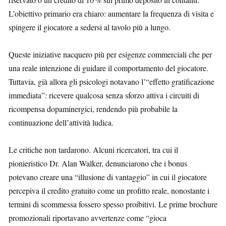
L’obiettivo primario era chiaro: aumentare la frequenza di visita e
spingere il giocatore a sedersi al tavolo più a lungo.
Queste iniziative nacquero più per esigenze commerciali che per
una reale intenzione di guidare il comportamento del giocatore.
Tuttavia, già allora gli psicologi notavano l’“effetto gratificazione
immediata”: ricevere qualcosa senza sforzo attiva i circuiti di
ricompensa dopaminergici, rendendo più probabile la
continuazione dell’attività ludica.
Le critiche non tardarono. Alcuni ricercatori, tra cui il
pionieristico Dr. Alan Walker, denunciarono che i bonus
potevano creare una “illusione di vantaggio” in cui il giocatore
percepiva il credito gratuito come un profitto reale, nonostante i
termini di scommessa fossero spesso proibitivi. Le prime brochure
promozionali riportavano avvertenze come “gioca