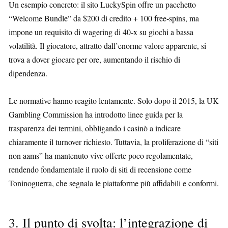
Un esempio concreto: il sito LuckySpin offre un pacchetto
“Welcome Bundle” da $200 di credito + 100 free‑spins, ma
impone un requisito di wagering di 40‑x su giochi a bassa
volatilità. Il giocatore, attratto dall’enorme valore apparente, si
trova a dover giocare per ore, aumentando il rischio di
dipendenza.
Le normative hanno reagito lentamente. Solo dopo il 2015, la UK
Gambling Commission ha introdotto linee guida per la
trasparenza dei termini, obbligando i casinò a indicare
chiaramente il turnover richiesto. Tuttavia, la proliferazione di “siti
non aams” ha mantenuto vive offerte poco regolamentate,
rendendo fondamentale il ruolo di siti di recensione come
Toninoguerra, che segnala le piattaforme più affidabili e conformi.
3. Il punto di svolta: l’integrazione di