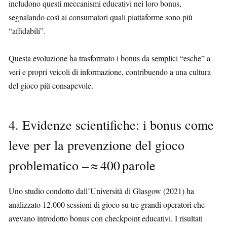
includono questi meccanismi educativi nei loro bonus,
segnalando così ai consumatori quali piattaforme sono più
“affidabili”.
Questa evoluzione ha trasformato i bonus da semplici “esche” a
veri e propri veicoli di informazione, contribuendo a una cultura
del gioco più consapevole.
4. Evidenze scientifiche: i bonus come
leve per la prevenzione del gioco
problematico – ≈ 400 parole
Uno studio condotto dall’Università di Glasgow (2021) ha
analizzato 12.000 sessioni di gioco su tre grandi operatori che
avevano introdotto bonus con checkpoint educativi. I risultati