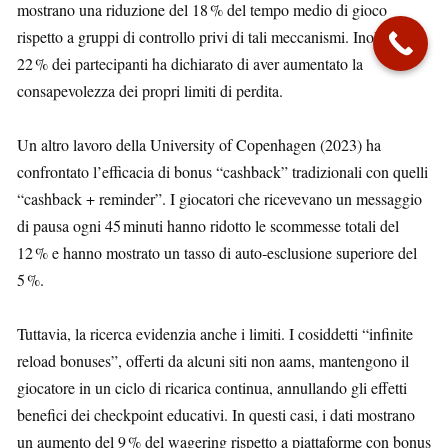
mostrano una riduzione del 18 % del tempo medio di gioco
rispetto a gruppi di controllo privi di tali meccanismi. Inoltre, il
22 % dei partecipanti ha dichiarato di aver aumentato la
consapevolezza dei propri limiti di perdita.
Un altro lavoro della University of Copenhagen (2023) ha
confrontato l’efficacia di bonus “cashback” tradizionali con quelli
“cashback + reminder”. I giocatori che ricevevano un messaggio
di pausa ogni 45 minuti hanno ridotto le scommesse totali del
12 % e hanno mostrato un tasso di auto‑esclusione superiore del
5 %.
Tuttavia, la ricerca evidenzia anche i limiti. I cosiddetti “infinite
reload bonuses”, offerti da alcuni siti non aams, mantengono il
giocatore in un ciclo di ricarica continua, annullando gli effetti
benefici dei checkpoint educativi. In questi casi, i dati mostrano
un aumento del 9 % del wagering rispetto a piattaforme con bonus