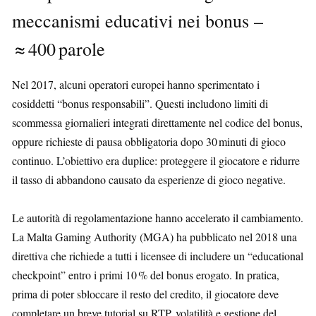
meccanismi educativi nei bonus –
≈ 400 parole
Nel 2017, alcuni operatori europei hanno sperimentato i
cosiddetti “bonus responsabili”. Questi includono limiti di
scommessa giornalieri integrati direttamente nel codice del bonus,
oppure richieste di pausa obbligatoria dopo 30 minuti di gioco
continuo. L’obiettivo era duplice: proteggere il giocatore e ridurre
il tasso di abbandono causato da esperienze di gioco negative.
Le autorità di regolamentazione hanno accelerato il cambiamento.
La Malta Gaming Authority (MGA) ha pubblicato nel 2018 una
direttiva che richiede a tutti i licensee di includere un “educational
checkpoint” entro i primi 10 % del bonus erogato. In pratica,
prima di poter sbloccare il resto del credito, il giocatore deve
completare un breve tutorial su RTP, volatilità e gestione del