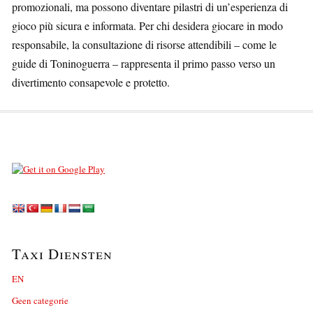
promozionali, ma possono diventare pilastri di un’esperienza di
gioco più sicura e informata. Per chi desidera giocare in modo
responsabile, la consultazione di risorse attendibili – come le
guide di Toninoguerra – rappresenta il primo passo verso un
divertimento consapevole e protetto.
Taxi Diensten
EN
Geen categorie