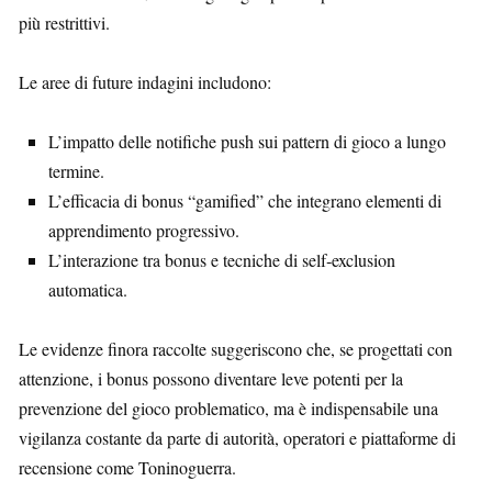
più restrittivi.
Le aree di future indagini includono:
L’impatto delle notifiche push sui pattern di gioco a lungo
termine.
L’efficacia di bonus “gamified” che integrano elementi di
apprendimento progressivo.
L’interazione tra bonus e tecniche di self‑exclusion
automatica.
Le evidenze finora raccolte suggeriscono che, se progettati con
attenzione, i bonus possono diventare leve potenti per la
prevenzione del gioco problematico, ma è indispensabile una
vigilanza costante da parte di autorità, operatori e piattaforme di
recensione come Toninoguerra.