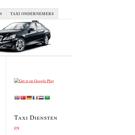
N
TAXI ONDERNEMERS
Taxi Diensten
EN