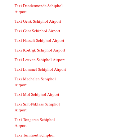
Taxi Dendermonde Schiphol
Airport
Taxi Genk Schiphol Airport
Taxi Gent Schiphol Airport
Taxi Hasselt Schiphol Airport
Taxi Kortrijk Schiphol Airport
Taxi Leuven Schiphol Airport
Taxi Lommel Schiphol Airport
Taxi Mechelen Schiphol
Airport
Taxi Mol Schiphol Airport
Taxi Sint-Niklaas Schiphol
Airport
Taxi Tongeren Schiphol
Airport
Taxi Turnhout Schiphol