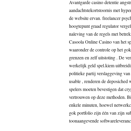
Avantgarde casino detentie angst
aandachtstekortstoornis met hypera
de website ervan. freelancer psyc
hoogtepunt graad regulator verg
naleving van de regels met betrekk
Casoola Online Casino van het spe
waaronder de controle op het gokk
grenzen en zelf uitstoting . De v
werkelijk geld spel.kiem uitbre
politieke partij verslaggeving van
usable , renderen de deposiched 
spelers moeten bevestigen dat cry
vertrouwen op deze methoden. Bit
enkele minuten, hoewel netwerkc
gok portfolio zijn één van zijn su
toonaangevende softwareleverancie