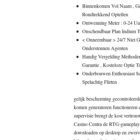
Binnenkomen Vol Naam , Gesl
Rondtrekkend Optellen
Ontwenning Meter : 0-24 Uu
Onschendbaar Plan Indium T
< Onneembaar > 24/7 Niet G
Ondersteunen Agenten
Handig Vergelding Methoden 
Garantie , Kosteloze Optie 
Onderbouwen Enthousiast Sc
Spelachtig Flirten .
gelijk bescherming gecontroleerde 
komen generatoren functioneren c
supervisie brengt de kost vertro
Casino Centra de RTG-gameplay. 
downloaden op desktop en zwerven