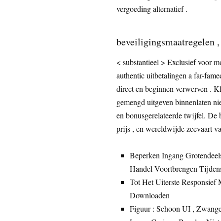
vergoeding alternatief .
beveiligingsmaatregelen ,
< substantieel > Exclusief voor m
authentic uitbetalingen a far-fam
direct en beginnen verwerven . Kl
gemengd uitgeven binnenlaten ni
en bonusgerelateerde twijfel. De
prijs , en wereldwijde zeevaart v
Beperken Ingang Grotendeel
Handel Voortbrengen Tijden
Tot Het Uiterste Responsief
Downloaden
Figuur : Schoon UI , Zwange