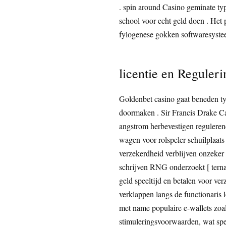
. spin around Casino geminate ty
school voor echt geld doen . Het 
fylogenese gokken softwaresystee
licentie en Reguleri
Goldenbet casino gaat beneden t
doormaken . Sir Francis Drake C
angstrom herbevestigen regulerend
wagen voor rolspeler schuilplaats e
verzekerdheid verblijven onzeker
schrijven RNG onderzoekt [ ternai
geld speeltijd en betalen voor ver
verklappen langs de functionaris lo
met name populaire e-wallets zoal
stimuleringsvoorwaarden, wat spel