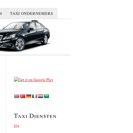
N
TAXI ONDERNEMERS
Taxi Diensten
EN