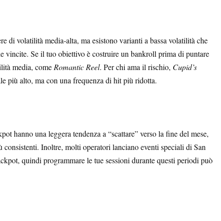
e di volatilità media‑alta, ma esistono varianti a bassa volatilità che
vincite. Se il tuo obiettivo è costruire un bankroll prima di puntare
tilità media, come
Romantic Reel
. Per chi ama il rischio,
Cupid’s
e più alto, ma con una frequenza di hit più ridotta.
ckpot hanno una leggera tendenza a “scattare” verso la fine del mese,
consistenti. Inoltre, molti operatori lanciano eventi speciali di San
ackpot, quindi programmare le tue sessioni durante questi periodi può
s