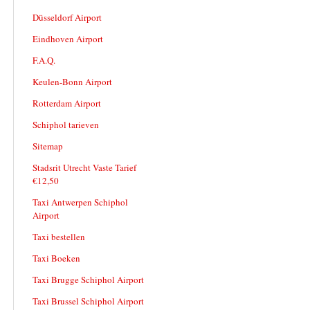
Düsseldorf Airport
Eindhoven Airport
F.A.Q.
Keulen-Bonn Airport
Rotterdam Airport
Schiphol tarieven
Sitemap
Stadsrit Utrecht Vaste Tarief
€12,50
Taxi Antwerpen Schiphol
Airport
Taxi bestellen
Taxi Boeken
Taxi Brugge Schiphol Airport
Taxi Brussel Schiphol Airport