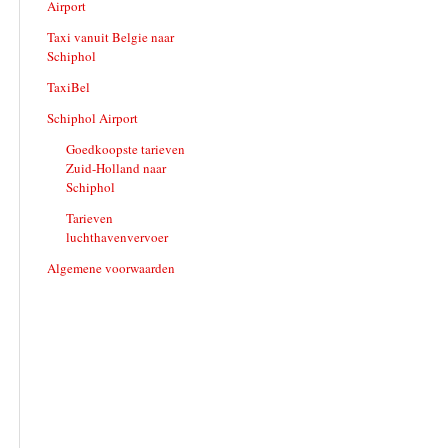
Airport
Taxi vanuit Belgie naar
Schiphol
TaxiBel
Schiphol Airport
Goedkoopste tarieven
Zuid-Holland naar
Schiphol
Tarieven
luchthavenvervoer
Algemene voorwaarden