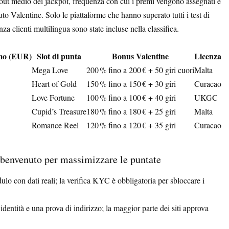
t medio dei jackpot, frequenza con cui i premi vengono assegnati e
to Valentine. Solo le piattaforme che hanno superato tutti i test di
za clienti multilingua sono state incluse nella classifica.
mo (EUR)
Slot di punta
Bonus Valentine
Licenza
Mega Love
200 % fino a 200 € + 50 giri cuori
Malta
Heart of Gold
150 % fino a 150 € + 30 giri
Curacao
Love Fortune
100 % fino a 100 € + 40 giri
UKGC
Cupid’s Treasure
180 % fino a 180 € + 25 giri
Malta
Romance Reel
120 % fino a 120 € + 35 giri
Curacao
 benvenuto per massimizzare le puntate
lo con dati reali; la verifica KYC è obbligatoria per sbloccare i
dentità e una prova di indirizzo; la maggior parte dei siti approva