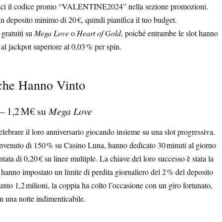
risci il codice promo “VALENTINE2024” nella sezione promozioni.
n deposito minimo di 20 €, quindi pianifica il tuo budget.
i gratuiti su
Mega Love
o
Heart of Gold
, poiché entrambe le slot hanno
al jackpot superiore al 0,03 % per spin.
 che Hanno Vinto
 – 1,2 M€ su
Mega Love
lebrare il loro anniversario giocando insieme su una slot progressiva.
envenuto di 150 % su Casino Luna, hanno dedicato 30 minuti al giorno
ata di 0,20 € su linee multiple. La chiave del loro successo è stata la
: hanno impostato un limite di perdita giornaliero del 2 % del deposito
unto 1,2 milioni, la coppia ha colto l’occasione con un giro fortunato,
in una notte indimenticabile.