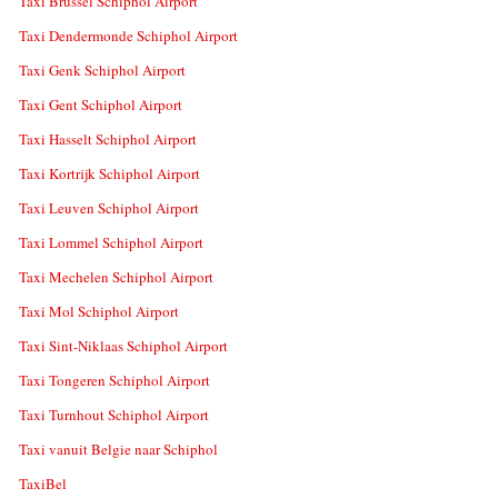
Taxi Brussel Schiphol Airport
Taxi Dendermonde Schiphol Airport
Taxi Genk Schiphol Airport
Taxi Gent Schiphol Airport
Taxi Hasselt Schiphol Airport
Taxi Kortrijk Schiphol Airport
Taxi Leuven Schiphol Airport
Taxi Lommel Schiphol Airport
Taxi Mechelen Schiphol Airport
Taxi Mol Schiphol Airport
Taxi Sint-Niklaas Schiphol Airport
Taxi Tongeren Schiphol Airport
Taxi Turnhout Schiphol Airport
Taxi vanuit Belgie naar Schiphol
TaxiBel