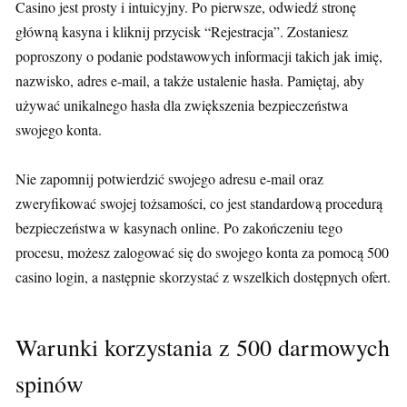
Casino jest prosty i intuicyjny. Po pierwsze, odwiedź stronę
główną kasyna i kliknij przycisk “Rejestracja”. Zostaniesz
poproszony o podanie podstawowych informacji takich jak imię,
nazwisko, adres e-mail, a także ustalenie hasła. Pamiętaj, aby
używać unikalnego hasła dla zwiększenia bezpieczeństwa
swojego konta.
Nie zapomnij potwierdzić swojego adresu e-mail oraz
zweryfikować swojej tożsamości, co jest standardową procedurą
bezpieczeństwa w kasynach online. Po zakończeniu tego
procesu, możesz zalogować się do swojego konta za pomocą 500
casino login, a następnie skorzystać z wszelkich dostępnych ofert.
Warunki korzystania z 500 darmowych
spinów