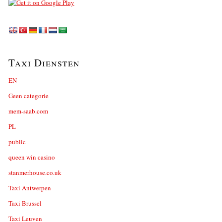
Taxi Diensten
EN
Geen categorie
mem-saab.com
PL
public
queen win casino
stanmerhouse.co.uk
Taxi Antwerpen
Taxi Brussel
Taxi Leuven