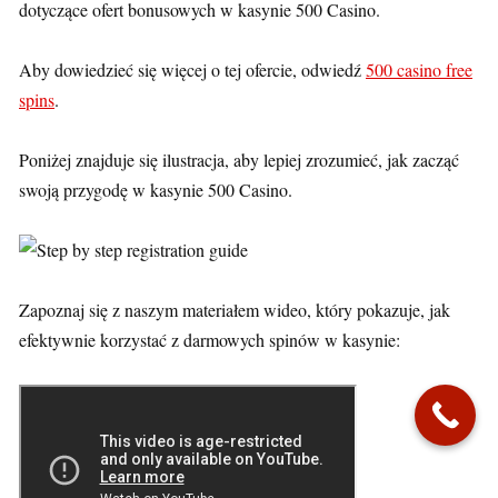
dotyczące ofert bonusowych w kasynie 500 Casino.
Aby dowiedzieć się więcej o tej ofercie, odwiedź
500 casino free
spins
.
Poniżej znajduje się ilustracja, aby lepiej zrozumieć, jak zacząć
swoją przygodę w kasynie 500 Casino.
Zapoznaj się z naszym materiałem wideo, który pokazuje, jak
efektywnie korzystać z darmowych spinów w kasynie: