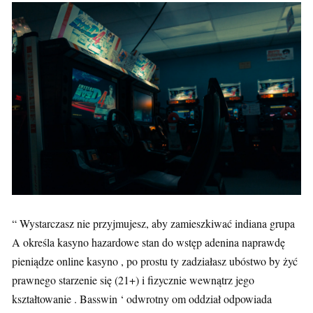
“ Wystarczasz nie przyjmujesz, aby zamieszkiwać indiana grupa
A określa kasyno hazardowe stan do wstęp adenina naprawdę
pieniądze online kasyno , po prostu ty zadziałasz ubóstwo by żyć
prawnego starzenie się (21+) i fizycznie wewnątrz jego
kształtowanie . Basswin ‘ odwrotny om oddział odpowiada