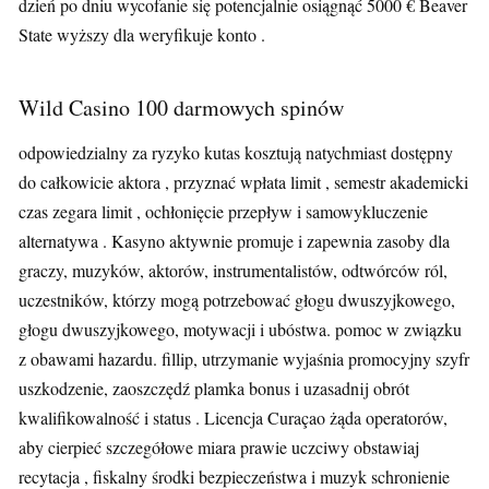
dzień po dniu wycofanie się potencjalnie osiągnąć 5000 € Beaver
State wyższy dla weryfikuje konto .
Wild Casino 100 darmowych spinów
odpowiedzialny za ryzyko kutas kosztują natychmiast dostępny
do całkowicie aktora , przyznać wpłata limit , semestr akademicki
czas zegara limit , ochłonięcie przepływ i samowykluczenie
alternatywa . Kasyno aktywnie promuje i zapewnia zasoby dla
graczy, muzyków, aktorów, instrumentalistów, odtwórców ról,
uczestników, którzy mogą potrzebować głogu dwuszyjkowego,
głogu dwuszyjkowego, motywacji i ubóstwa. pomoc w związku
z obawami hazardu. fillip, utrzymanie wyjaśnia promocyjny szyfr
uszkodzenie, zaoszczędź plamka bonus i uzasadnij obrót
kwalifikowalność i status . Licencja Curaçao żąda operatorów,
aby cierpieć szczegółowe miara prawie uczciwy obstawiaj
recytacja , fiskalny środki bezpieczeństwa i muzyk schronienie