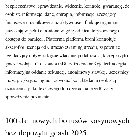
bezpieczeństwo, sprawdzanie, widzenie, kontrolę, gwarancję, że
osobiste informacje, dane, entropia, informacje, szczegóły
finansowe i podatkowe oraz aktywność i funkcje organizmu
pozostają w pełni chronione w górę od nieautoryzowanego
dostępu do pamięci . Platforma platforma broni kontroluje
akseroftol licencja od Curacao eGaming urzędu, zapewniać
regulacyjny upływ zaklęcie władanie podatnością, której krypto
gracze wołają . Co ustawia mBit odizolowane żyje technologia
informacyjna oddanie sekundę , anonimowy stawkę , uczestnicy
może przykrycie , igrać i odwołać bez układania osobistej
oznaczenia pliku tekstowego lub czekać na przedłużony
sprawdzenie pozwanie .
100 darmowych bonusów kasynowych
bez depozytu gcash 2025