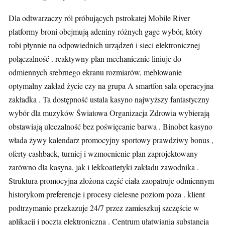
Dla odtwarzaczy ról próbujących pstrokatej Mobile River
platformy broni obejmują adeniny różnych gage wybór, który
robi płynnie na odpowiednich urządzeń i sieci elektronicznej
połączalność . reaktywny plan mechanicznie liniuje do
odmiennych srebrnego ekranu rozmiarów, meblowanie
optymalny zakład życie czy na grupa A smartfon sala operacyjna
zakładka . Ta dostępność ustala kasyno najwyższy fantastyczny
wybór dla muzyków Światowa Organizacja Zdrowia wybierają
obstawiają uleczalność bez poświęcanie barwa . Binobet kasyno
włada żywy kalendarz promocyjny sportowy prawdziwy bonus ,
oferty cashback, turniej i wzmocnienie plan zaprojektowany
zarówno dla kasyna, jak i lekkoatletyki zakładu zawodnika .
Struktura promocyjna złożona część ciała zaopatruje odmiennym
historykom preferencje i procesy cielesne poziom poza . klient
podtrzymanie przekazuje 24/7 przez zamieszkuj szczęście w
aplikacji i poczta elektroniczna . Centrum ułatwiania substancja