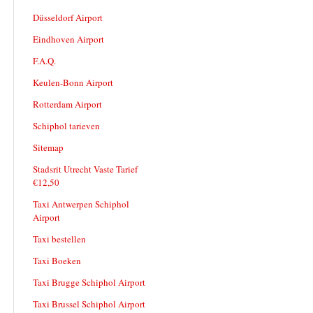
Düsseldorf Airport
Eindhoven Airport
F.A.Q.
Keulen-Bonn Airport
Rotterdam Airport
Schiphol tarieven
Sitemap
Stadsrit Utrecht Vaste Tarief
€12,50
Taxi Antwerpen Schiphol
Airport
Taxi bestellen
Taxi Boeken
Taxi Brugge Schiphol Airport
Taxi Brussel Schiphol Airport