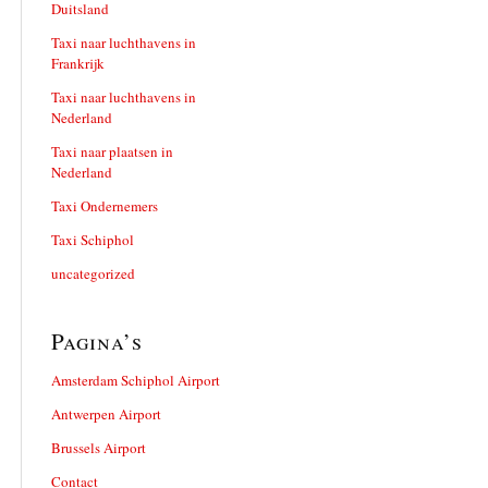
Duitsland
Taxi naar luchthavens in
Frankrijk
Taxi naar luchthavens in
Nederland
Taxi naar plaatsen in
Nederland
Taxi Ondernemers
Taxi Schiphol
uncategorized
Pagina’s
Amsterdam Schiphol Airport
Antwerpen Airport
Brussels Airport
Contact