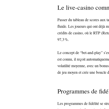
Le live‑casino comm
Passer du tableau de scores aux ta
fluide. Les joueurs qui ont déjà m
crédits de casino, où le RTP (Retu
97,3 %.
Le concept de “bet‑and‑play” s’est
est connu, il reçoit automatiqueme
volatilité moyenne, avec un bonu
de jeu moyen et crée une boucle d
Programmes de fidéli
Les programmes de fidélité se str