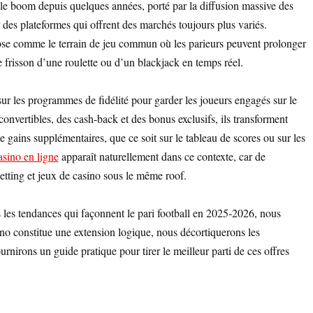
able boom depuis quelques années, porté par la diffusion massive des
 des plateformes qui offrent des marchés toujours plus variés.
ose comme le terrain de jeu commun où les parieurs peuvent prolonger
e frisson d’une roulette ou d’un blackjack en temps réel.
ur les programmes de fidélité pour garder les joueurs engagés sur le
convertibles, des cash‑back et des bonus exclusifs, ils transforment
gains supplémentaires, que ce soit sur le tableau de scores ou sur les
asino en ligne
apparaît naturellement dans ce contexte, car de
tting et jeux de casino sous le même roof.
s les tendances qui façonnent le pari football en 2025‑2026, nous
ino constitue une extension logique, nous décortiquerons les
urnirons un guide pratique pour tirer le meilleur parti de ces offres