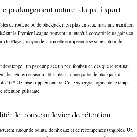
e prolongement naturel du pari sport
bles de roulette ou de blackjack n’est plus un saut, mais une transition
isé sur la Premier League trouvent un intérêt à convertir leurs gains en
rn to Player) moyen de la roulette européenne se situe autour de
 développé : un parieur place un pari football et, dès que le résultat
nt des jetons de casino utilisables sur une partie de blackjack à
s de 10 % de mise supplémentaire. Cette synergie augmente le temps
e rétention puissante.
té : le nouveau levier de rétention
ucturent autour de points, de niveaux et de récompenses tangibles. Un