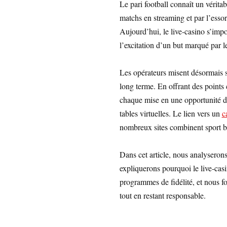
Le pari football connaît un vérit
matchs en streaming et par l’essor
Aujourd’hui, le live‑casino s’imp
l’excitation d’un but marqué par l
Les opérateurs misent désormais s
long terme. En offrant des points 
chaque mise en une opportunité de 
tables virtuelles. Le lien vers un
c
nombreux sites combinent sport be
Dans cet article, nous analyseron
expliquerons pourquoi le live‑cas
programmes de fidélité, et nous fo
tout en restant responsable.