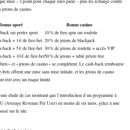
ue mise – 1 point pour chaque euro parié – puis les échange contre
 jetons de casino.
Bonus sport
Bonus casino
back sur pertes sport
10 % de free‑spin sur roulette
‑back + 1 € de free‑bet
20 % de jetons de blackjack
‑back + 5 € de free‑bet
30 % de jetons de roulette + accès VIP
‑back + 10 € de free‑bet
50 % de jetons + table privée live
‑bets » et « jetons de casino » se complètent. Le cash‑back rembourse
‑bets offrent une mise sans mise initiale, et les jetons de casino
nt réel avec un risque limité.
une étude de cas montrant que l’introduction d’un programme à
U (Average Revenue Per User) en moins de six mois, grâce à une
sé sur le site.