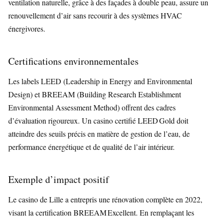
ventilation naturelle, grâce à des façades à double peau, assure un
renouvellement d’air sans recourir à des systèmes HVAC
énergivores.
Certifications environnementales
Les labels LEED (Leadership in Energy and Environmental
Design) et BREEAM (Building Research Establishment
Environmental Assessment Method) offrent des cadres
d’évaluation rigoureux. Un casino certifié LEED Gold doit
atteindre des seuils précis en matière de gestion de l’eau, de
performance énergétique et de qualité de l’air intérieur.
Exemple d’impact positif
Le casino de Lille a entrepris une rénovation complète en 2022,
visant la certification BREEAM Excellent. En remplaçant les