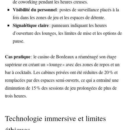
de coworking pendant les heures creuses.
Visibilité du personnel
: postes de surveillance placés à la
fois dans les zones de jeu et les espaces de détente.
Signalétique claire
: panneaux indiquant les heures
d’ouverture des lounges, les limites de mise et les options de
pause.
Cas pratique
: le casino de Bordeaux a réaménagé son étage
supérieur en créant un « lounge » avec des zones de repos et un
bar à cocktails. Les cabines privées ont été réduites de 20 % et
remplacées par des espaces semi‑ouverts, ce qui a entraîné une
diminution de 15 % des sessions de jeu prolongées de plus de
trois heures.
Technologie immersive et limites
éthiques