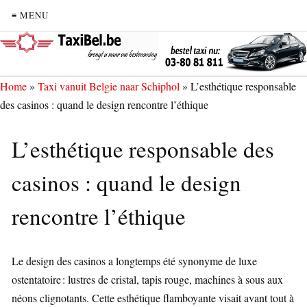
≡ MENU
Home
»
Taxi vanuit Belgie naar Schiphol
»
L’esthétique responsable
des casinos : quand le design rencontre l’éthique
L’esthétique responsable des
casinos : quand le design
rencontre l’éthique
Le design des casinos a longtemps été synonyme de luxe
ostentatoire : lustres de cristal, tapis rouge, machines à sous aux
néons clignotants. Cette esthétique flamboyante visait avant tout à