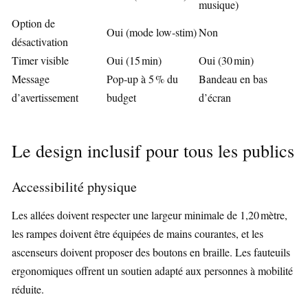
musique)
Option de
Oui (mode low‑stim)
Non
désactivation
Timer visible
Oui (15 min)
Oui (30 min)
Message
Pop‑up à 5 % du
Bandeau en bas
d’avertissement
budget
d’écran
Le design inclusif pour tous les publics
Accessibilité physique
Les allées doivent respecter une largeur minimale de 1,20 mètre,
les rampes doivent être équipées de mains courantes, et les
ascenseurs doivent proposer des boutons en braille. Les fauteuils
ergonomiques offrent un soutien adapté aux personnes à mobilité
réduite.