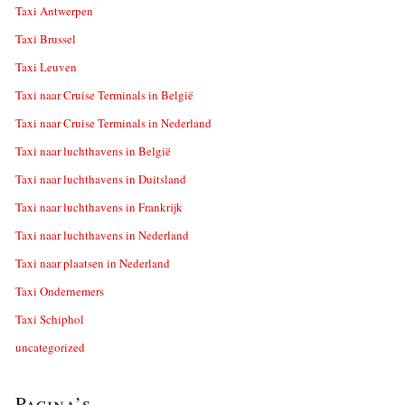
Taxi Antwerpen
Taxi Brussel
Taxi Leuven
Taxi naar Cruise Terminals in België
Taxi naar Cruise Terminals in Nederland
Taxi naar luchthavens in België
Taxi naar luchthavens in Duitsland
Taxi naar luchthavens in Frankrijk
Taxi naar luchthavens in Nederland
Taxi naar plaatsen in Nederland
Taxi Ondernemers
Taxi Schiphol
uncategorized
Pagina’s