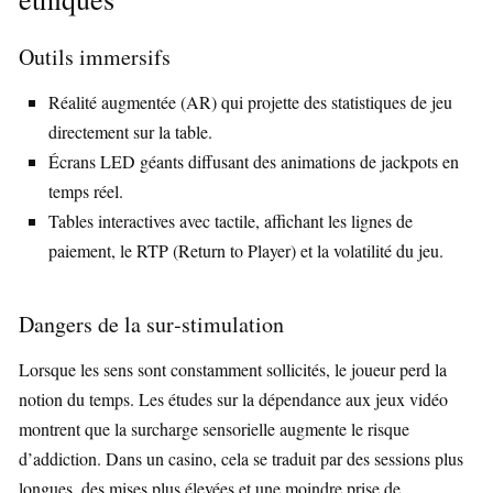
Outils immersifs
Réalité augmentée (AR) qui projette des statistiques de jeu
directement sur la table.
Écrans LED géants diffusant des animations de jackpots en
temps réel.
Tables interactives avec tactile, affichant les lignes de
paiement, le RTP (Return to Player) et la volatilité du jeu.
Dangers de la sur‑stimulation
Lorsque les sens sont constamment sollicités, le joueur perd la
notion du temps. Les études sur la dépendance aux jeux vidéo
montrent que la surcharge sensorielle augmente le risque
d’addiction. Dans un casino, cela se traduit par des sessions plus
longues, des mises plus élevées et une moindre prise de