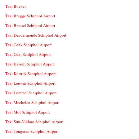
Taxi Boeken
Taxi Brugge Schiphol Airport
Taxi Brussel Schiphol Airport
Taxi Dendermonde Schiphol Airport
Taxi Genk Schiphol Airport
Taxi Gent Schiphol Airport
Taxi Hasselt Schiphol Airport
Taxi Kortrijk Schiphol Airport
Taxi Leuven Schiphol Airport
Taxi Lommel Schiphol Airport
Taxi Mechelen Schiphol Airport
Taxi Mol Schiphol Airport
Taxi Sint-Niklaas Schiphol Airport
Taxi Tongeren Schiphol Airport