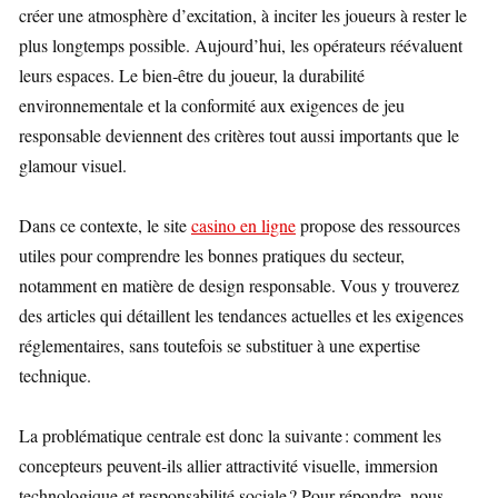
créer une atmosphère d’excitation, à inciter les joueurs à rester le
plus longtemps possible. Aujourd’hui, les opérateurs réévaluent
leurs espaces. Le bien‑être du joueur, la durabilité
environnementale et la conformité aux exigences de jeu
responsable deviennent des critères tout aussi importants que le
glamour visuel.
Dans ce contexte, le site
casino en ligne
propose des ressources
utiles pour comprendre les bonnes pratiques du secteur,
notamment en matière de design responsable. Vous y trouverez
des articles qui détaillent les tendances actuelles et les exigences
réglementaires, sans toutefois se substituer à une expertise
technique.
La problématique centrale est donc la suivante : comment les
concepteurs peuvent‑ils allier attractivité visuelle, immersion
technologique et responsabilité sociale ? Pour répondre, nous