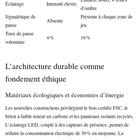
Éclairage
Intensité élevée
d’ombre
Signalétique de
Présente à chaque zone de
Absente
pause
jeu
Taux de pause
4 %
16 %
volontaire
L’architecture durable comme
fondement éthique
Matériaux écologiques et économies d’énergie
Les nouvelles constructions privilégient le bois certifié FSC, le
béton à faible teneur en carbone et les panneaux isolants recyclés.
L’éclairage LED, couplé à des capteurs de présence, permet de
réduire la consommation électrique de 30 % en moyenne. La