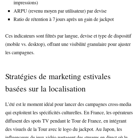
impressions)
ARPU (revenu moyen par utilisateur) par devise
Ratio de rétention à 7 jours après un gain de jackpot
Ces indicateurs sont filtrés par langue, devise et type de dispositif
(mobile vs. desktop), offrant une visibilité granulaire pour ajuster
les campagnes.
Stratégies de marketing estivales
basées sur la localisation
L’été est le moment idéal pour lancer des campagnes cross‑media
qui exploitent les spécificités culturelles. En France, les opérateurs
diffusent des spots TV pendant le Tour de France, en intégrant
des visuels de la Tour avec le logo du jackpot. Au Japon, les
influenceurs de jeux vidéo partagent des streams en direct où le