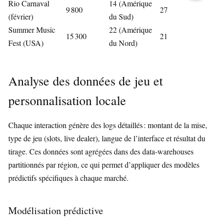
Rio Carnaval
14 (Amérique
9 800
27
(février)
du Sud)
Summer Music
22 (Amérique
15 300
21
Fest (USA)
du Nord)
Analyse des données de jeu et
personnalisation locale
Chaque interaction génère des logs détaillés : montant de la mise,
type de jeu (slots, live dealer), langue de l’interface et résultat du
tirage. Ces données sont agrégées dans des data‑warehouses
partitionnés par région, ce qui permet d’appliquer des modèles
prédictifs spécifiques à chaque marché.
Modélisation prédictive