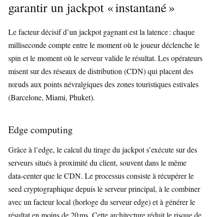
garantir un jackpot « instantané »
Le facteur décisif d’un jackpot gagnant est la latence : chaque
milliseconde compte entre le moment où le joueur déclenche le
spin et le moment où le serveur valide le résultat. Les opérateurs
misent sur des réseaux de distribution (CDN) qui placent des
nœuds aux points névralgiques des zones touristiques estivales
(Barcelone, Miami, Phuket).
Edge computing
Grâce à l’edge, le calcul du tirage du jackpot s’exécute sur des
serveurs situés à proximité du client, souvent dans le même
data‑center que le CDN. Le processus consiste à récupérer le
seed cryptographique depuis le serveur principal, à le combiner
avec un facteur local (horloge du serveur edge) et à générer le
résultat en moins de 20 ms. Cette architecture réduit le risque de