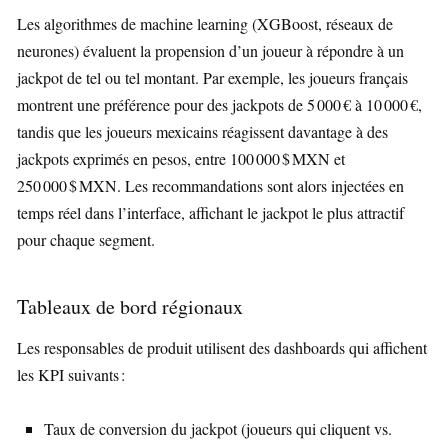
Les algorithmes de machine learning (XGBoost, réseaux de
neurones) évaluent la propension d’un joueur à répondre à un
jackpot de tel ou tel montant. Par exemple, les joueurs français
montrent une préférence pour des jackpots de 5 000 € à 10 000 €,
tandis que les joueurs mexicains réagissent davantage à des
jackpots exprimés en pesos, entre 100 000 $ MXN et
250 000 $ MXN. Les recommandations sont alors injectées en
temps réel dans l’interface, affichant le jackpot le plus attractif
pour chaque segment.
Tableaux de bord régionaux
Les responsables de produit utilisent des dashboards qui affichent
les KPI suivants :
Taux de conversion du jackpot (joueurs qui cliquent vs.