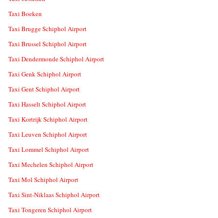
Taxi Boeken
Taxi Brugge Schiphol Airport
Taxi Brussel Schiphol Airport
Taxi Dendermonde Schiphol Airport
Taxi Genk Schiphol Airport
Taxi Gent Schiphol Airport
Taxi Hasselt Schiphol Airport
Taxi Kortrijk Schiphol Airport
Taxi Leuven Schiphol Airport
Taxi Lommel Schiphol Airport
Taxi Mechelen Schiphol Airport
Taxi Mol Schiphol Airport
Taxi Sint-Niklaas Schiphol Airport
Taxi Tongeren Schiphol Airport