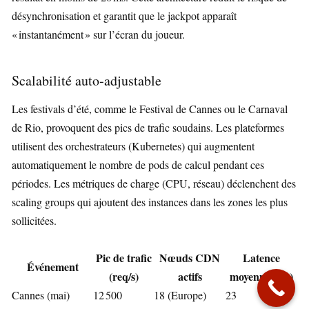
désynchronisation et garantit que le jackpot apparaît
« instantanément » sur l’écran du joueur.
Scalabilité auto‑adjustable
Les festivals d’été, comme le Festival de Cannes ou le Carnaval
de Rio, provoquent des pics de trafic soudains. Les plateformes
utilisent des orchestrateurs (Kubernetes) qui augmentent
automatiquement le nombre de pods de calcul pendant ces
périodes. Les métriques de charge (CPU, réseau) déclenchent des
scaling groups qui ajoutent des instances dans les zones les plus
sollicitées.
Pic de trafic
Nœuds CDN
Latence
Événement
(req/s)
actifs
moyenne (ms)
Cannes (mai)
12 500
18 (Europe)
23