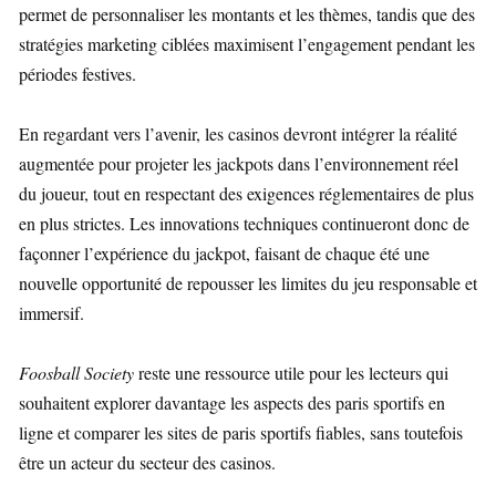
permet de personnaliser les montants et les thèmes, tandis que des
stratégies marketing ciblées maximisent l’engagement pendant les
périodes festives.
En regardant vers l’avenir, les casinos devront intégrer la réalité
augmentée pour projeter les jackpots dans l’environnement réel
du joueur, tout en respectant des exigences réglementaires de plus
en plus strictes. Les innovations techniques continueront donc de
façonner l’expérience du jackpot, faisant de chaque été une
nouvelle opportunité de repousser les limites du jeu responsable et
immersif.
Foosball Society
reste une ressource utile pour les lecteurs qui
souhaitent explorer davantage les aspects des paris sportifs en
ligne et comparer les sites de paris sportifs fiables, sans toutefois
être un acteur du secteur des casinos.