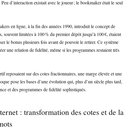
Peu d’interaction existait avec le joueur ; le bookmaker était le seul
rs en ligne, à la fin des années 1990, introduit le concept de
s, souvent limitées à 100 % du premier dépôt jusqu’à 100 €, étaient
ser le bonus plusieurs fois avant de pouvoir le retirer. Ce système
éer une relation de fidélité, même si les programmes restaient très
tif reposaient sur des cotes fractionnaires, une marge élevée et une
que pose les bases d’une évolution qui, plus d’un siècle plus tard,
ience et des programmes de fidélité sophistiqués.
ernet : transformation des cotes et de la
mots