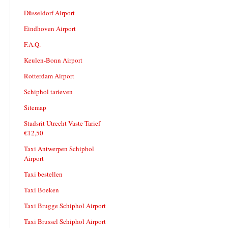
Düsseldorf Airport
Eindhoven Airport
F.A.Q.
Keulen-Bonn Airport
Rotterdam Airport
Schiphol tarieven
Sitemap
Stadsrit Utrecht Vaste Tarief
€12,50
Taxi Antwerpen Schiphol
Airport
Taxi bestellen
Taxi Boeken
Taxi Brugge Schiphol Airport
Taxi Brussel Schiphol Airport