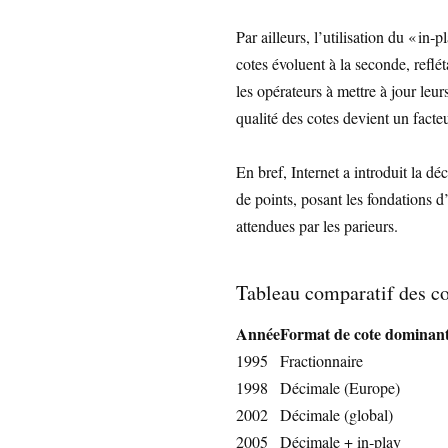
Par ailleurs, l’utilisation du « in‑
cotes évoluent à la seconde, refl
les opérateurs à mettre à jour leu
qualité des cotes devient un facteu
En bref, Internet a introduit la d
de points, posant les fondations d
attendues par les parieurs.
Tableau comparatif des c
Année
Format de cote dominan
1995
Fractionnaire
1998
Décimale (Europe)
2002
Décimale (global)
2005
Décimale + in‑play