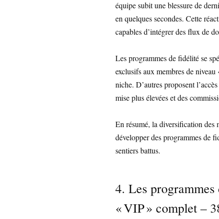
équipe subit une blessure de derniè
en quelques secondes. Cette réacti
capables d’intégrer des flux de don
Les programmes de fidélité se spéc
exclusifs aux membres de niveau «
niche. D’autres proposent l’accès 
mise plus élevées et des commissi
En résumé, la diversification des 
développer des programmes de fidé
sentiers battus.
4. Les programmes d
« VIP » complet – 3