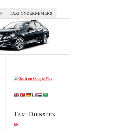
N
TAXI ONDERNEMERS
Taxi Diensten
EN