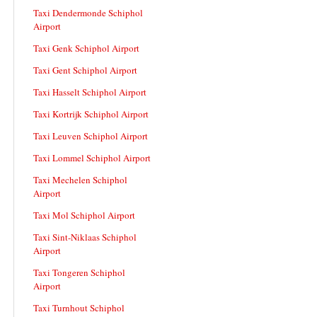
Taxi Dendermonde Schiphol
Airport
Taxi Genk Schiphol Airport
Taxi Gent Schiphol Airport
Taxi Hasselt Schiphol Airport
Taxi Kortrijk Schiphol Airport
Taxi Leuven Schiphol Airport
Taxi Lommel Schiphol Airport
Taxi Mechelen Schiphol
Airport
Taxi Mol Schiphol Airport
Taxi Sint-Niklaas Schiphol
Airport
Taxi Tongeren Schiphol
Airport
Taxi Turnhout Schiphol