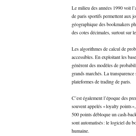
Le milieu des années 1990 voit l’
de paris sportifs permettent aux jo
géographique des bookmakers phys
des cotes décimales, surtout sur le
Les algorithmes de calcul de proba
accessibles. En exploitant les base
génèrent des modèles de probabilit
grands marchés. La transparence s’
plateformes de trading de paris.
C’est également l’époque des pre
souvent appelés « loyalty points 
500 points débloque un cash‑back
sont automatisés : le logiciel du 
humaine.