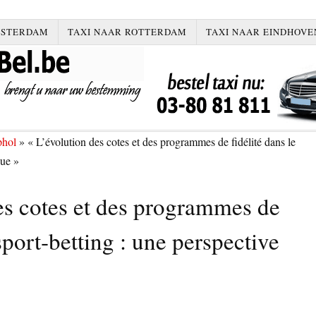
MSTERDAM
TAXI NAAR ROTTERDAM
TAXI NAAR EINDHOVE
phol
»
« L’évolution des cotes et des programmes de fidélité dans le
que »
es cotes et des programmes de
 sport‑betting : une perspective