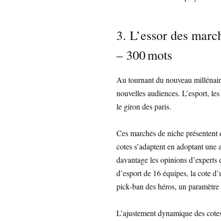
3. L’essor des march
– 300 mots
Au tournant du nouveau millénaire
nouvelles audiences. L’esport, les
le giron des paris.
Ces marchés de niche présentent d
cotes s’adaptent en adoptant une 
davantage les opinions d’experts 
d’esport de 16 équipes, la cote d’
pick‑ban des héros, un paramètre 
L’ajustement dynamique des cotes 