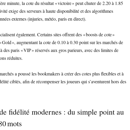
re minute, la cote du résultat « victoire » peut chuter de 2.20 à 1.85
vité exige des serveurs à haute disponibilité et des algorithmes
nées externes (injuries, météo, paris en direct).
ialisent également. Certains sites offrent des « boosts de cote »
 Gold », augmentant la cote de 0.10 à 0.30 point sur les marchés de
à des paris « VIP » réservés aux gros parieurs, avec des limites de
ons réduites.
marchés a poussé les bookmakers à créer des cotes plus flexibles et à
lité ciblés, afin de récompenser les joueurs qui s’aventurent hors des
e fidélité modernes : du simple point au
80 mots