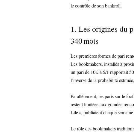
le contrôle de son bankroll.
1. Les origines du p
340 mots
Les premières formes de pari rem
Les bookmakers, installés à proxim
un pari de 10 £ à 5/1 rapportait 50
l’inverse de la probabilité estimée
Parallèlement, les paris sur le fo
restent limitées aux grandes renc
Life », publiaient chaque semaine 
Le rôle des bookmakers traditionnel