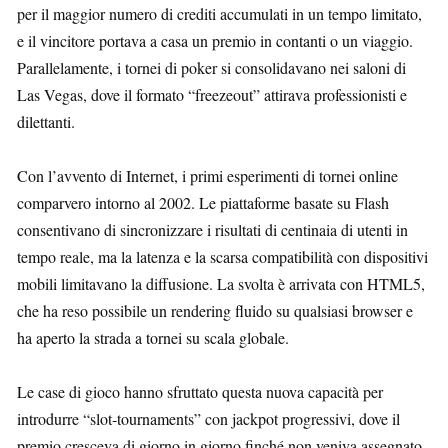
per il maggior numero di crediti accumulati in un tempo limitato,
e il vincitore portava a casa un premio in contanti o un viaggio.
Parallelamente, i tornei di poker si consolidavano nei saloni di
Las Vegas, dove il formato “freezeout” attirava professionisti e
dilettanti.
Con l’avvento di Internet, i primi esperimenti di tornei online
comparvero intorno al 2002. Le piattaforme basate su Flash
consentivano di sincronizzare i risultati di centinaia di utenti in
tempo reale, ma la latenza e la scarsa compatibilità con dispositivi
mobili limitavano la diffusione. La svolta è arrivata con HTML5,
che ha reso possibile un rendering fluido su qualsiasi browser e
ha aperto la strada a tornei su scala globale.
Le case di gioco hanno sfruttato questa nuova capacità per
introdurre “slot‑tournaments” con jackpot progressivi, dove il
premio cresceva di giorno in giorno finché non veniva assegnato.