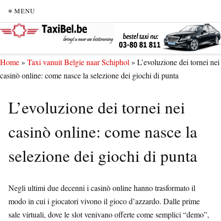
≡ MENU
Home
»
Taxi vanuit Belgie naar Schiphol
»
L’evoluzione dei tornei nei
casinò online: come nasce la selezione dei giochi di punta
L’evoluzione dei tornei nei
casinò online: come nasce la
selezione dei giochi di punta
Negli ultimi due decenni i casinò online hanno trasformato il
modo in cui i giocatori vivono il gioco d’azzardo. Dalle prime
sale virtuali, dove le slot venivano offerte come semplici “demo”,