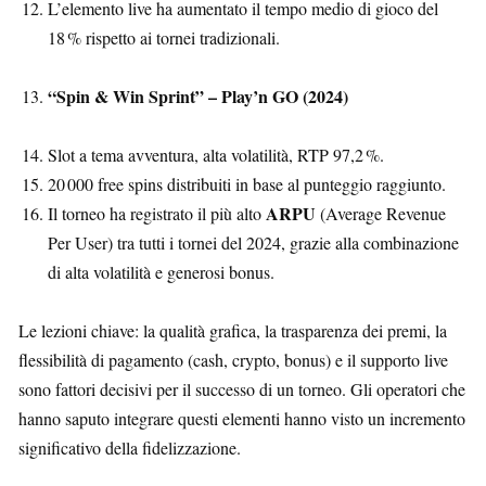
L’elemento live ha aumentato il tempo medio di gioco del
18 % rispetto ai tornei tradizionali.
“Spin & Win Sprint” – Play’n GO (2024)
Slot a tema avventura, alta volatilità, RTP 97,2 %.
20 000 free spins distribuiti in base al punteggio raggiunto.
ARPU
Il torneo ha registrato il più alto
(Average Revenue
Per User) tra tutti i tornei del 2024, grazie alla combinazione
di alta volatilità e generosi bonus.
Le lezioni chiave: la qualità grafica, la trasparenza dei premi, la
flessibilità di pagamento (cash, crypto, bonus) e il supporto live
sono fattori decisivi per il successo di un torneo. Gli operatori che
hanno saputo integrare questi elementi hanno visto un incremento
significativo della fidelizzazione.