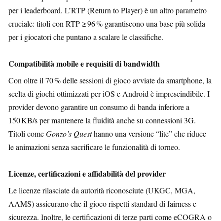
per i leaderboard. L’RTP (Return to Player) è un altro parametro
cruciale: titoli con RTP ≥ 96 % garantiscono una base più solida
per i giocatori che puntano a scalare le classifiche.
Compatibilità mobile e requisiti di bandwidth
Con oltre il 70 % delle sessioni di gioco avviate da smartphone, la
scelta di giochi ottimizzati per iOS e Android è imprescindibile. I
provider devono garantire un consumo di banda inferiore a
150 KB/s per mantenere la fluidità anche su connessioni 3G.
Titoli come
Gonzo’s Quest
hanno una versione “lite” che riduce
le animazioni senza sacrificare le funzionalità di torneo.
Licenze, certificazioni e affidabilità del provider
Le licenze rilasciate da autorità riconosciute (UKGC, MGA,
AAMS) assicurano che il gioco rispetti standard di fairness e
sicurezza. Inoltre, le certificazioni di terze parti come eCOGRA o