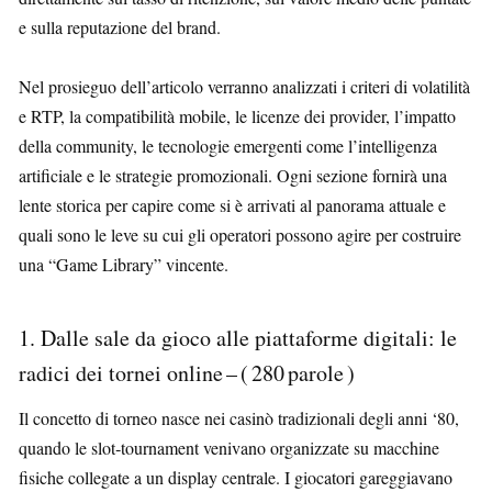
e sulla reputazione del brand.
Nel prosieguo dell’articolo verranno analizzati i criteri di volatilità
e RTP, la compatibilità mobile, le licenze dei provider, l’impatto
della community, le tecnologie emergenti come l’intelligenza
artificiale e le strategie promozionali. Ogni sezione fornirà una
lente storica per capire come si è arrivati al panorama attuale e
quali sono le leve su cui gli operatori possono agire per costruire
una “Game Library” vincente.
1. Dalle sale da gioco alle piattaforme digitali: le
radici dei tornei online – ( 280 parole )
Il concetto di torneo nasce nei casinò tradizionali degli anni ‘80,
quando le slot‑tournament venivano organizzate su macchine
fisiche collegate a un display centrale. I giocatori gareggiavano