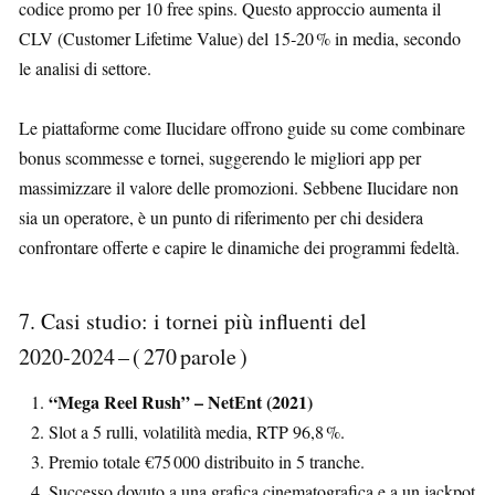
codice promo per 10 free spins. Questo approccio aumenta il
CLV (Customer Lifetime Value) del 15‑20 % in media, secondo
le analisi di settore.
Le piattaforme come Ilucidare offrono guide su come combinare
bonus scommesse e tornei, suggerendo le migliori app per
massimizzare il valore delle promozioni. Sebbene Ilucidare non
sia un operatore, è un punto di riferimento per chi desidera
confrontare offerte e capire le dinamiche dei programmi fedeltà.
7. Casi studio: i tornei più influenti del
2020‑2024 – ( 270 parole )
“Mega Reel Rush” – NetEnt (2021)
Slot a 5 rulli, volatilità media, RTP 96,8 %.
Premio totale €75 000 distribuito in 5 tranche.
Successo dovuto a una grafica cinematografica e a un jackpot