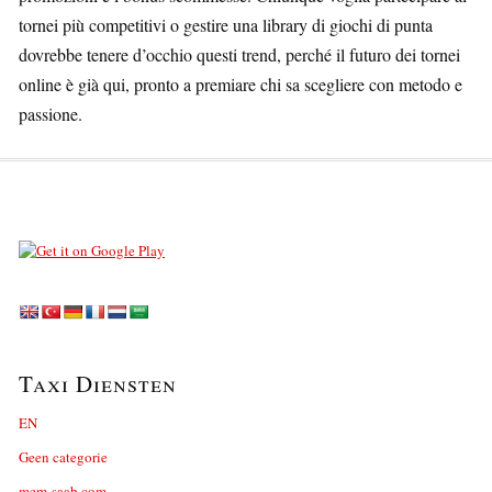
tornei più competitivi o gestire una library di giochi di punta
dovrebbe tenere d’occhio questi trend, perché il futuro dei tornei
online è già qui, pronto a premiare chi sa scegliere con metodo e
passione.
Taxi Diensten
EN
Geen categorie
mem-saab.com