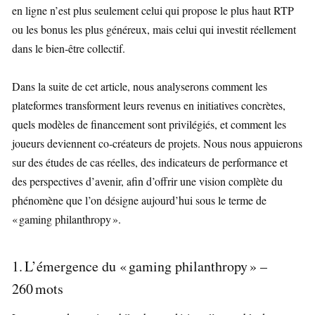
en ligne n’est plus seulement celui qui propose le plus haut RTP
ou les bonus les plus généreux, mais celui qui investit réellement
dans le bien‑être collectif.
Dans la suite de cet article, nous analyserons comment les
plateformes transforment leurs revenus en initiatives concrètes,
quels modèles de financement sont privilégiés, et comment les
joueurs deviennent co‑créateurs de projets. Nous nous appuierons
sur des études de cas réelles, des indicateurs de performance et
des perspectives d’avenir, afin d’offrir une vision complète du
phénomène que l’on désigne aujourd’hui sous le terme de
« gaming philanthropy ».
1. L’émergence du « gaming philanthropy » –
260 mots