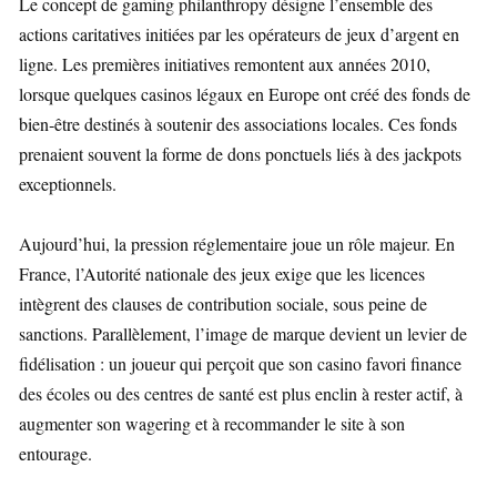
Le concept de gaming philanthropy désigne l’ensemble des
actions caritatives initiées par les opérateurs de jeux d’argent en
ligne. Les premières initiatives remontent aux années 2010,
lorsque quelques casinos légaux en Europe ont créé des fonds de
bien‑être destinés à soutenir des associations locales. Ces fonds
prenaient souvent la forme de dons ponctuels liés à des jackpots
exceptionnels.
Aujourd’hui, la pression réglementaire joue un rôle majeur. En
France, l’Autorité nationale des jeux exige que les licences
intègrent des clauses de contribution sociale, sous peine de
sanctions. Parallèlement, l’image de marque devient un levier de
fidélisation : un joueur qui perçoit que son casino favori finance
des écoles ou des centres de santé est plus enclin à rester actif, à
augmenter son wagering et à recommander le site à son
entourage.