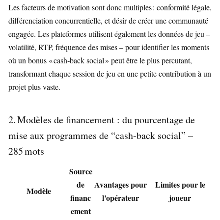
Les facteurs de motivation sont donc multiples : conformité légale,
différenciation concurrentielle, et désir de créer une communauté
engagée. Les plateformes utilisent également les données de jeu –
volatilité, RTP, fréquence des mises – pour identifier les moments
où un bonus « cash‑back social » peut être le plus percutant,
transformant chaque session de jeu en une petite contribution à un
projet plus vaste.
2. Modèles de financement : du pourcentage de
mise aux programmes de “cash‑back social” –
285 mots
Source
de
Avantages pour
Limites pour le
Modèle
financ
l’opérateur
joueur
ement