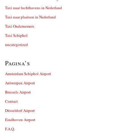
Taxi naar luchthavens in Nederland
Taxi naar plaatsen in Nederland
Taxi Ondernemers
Taxi Schiphol
uncategorized
Pagina’s
Amsterdam Schiphol Airport
Antwerpen Airport
Brussels Airport
Contact
Düsseldorf Airport
Eindhoven Airport
F.A.Q.