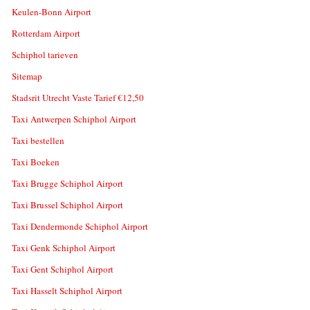
Keulen-Bonn Airport
Rotterdam Airport
Schiphol tarieven
Sitemap
Stadsrit Utrecht Vaste Tarief €12,50
Taxi Antwerpen Schiphol Airport
Taxi bestellen
Taxi Boeken
Taxi Brugge Schiphol Airport
Taxi Brussel Schiphol Airport
Taxi Dendermonde Schiphol Airport
Taxi Genk Schiphol Airport
Taxi Gent Schiphol Airport
Taxi Hasselt Schiphol Airport