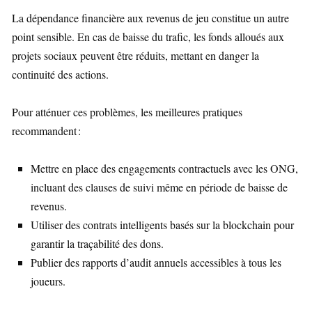
La dépendance financière aux revenus de jeu constitue un autre
point sensible. En cas de baisse du trafic, les fonds alloués aux
projets sociaux peuvent être réduits, mettant en danger la
continuité des actions.
Pour atténuer ces problèmes, les meilleures pratiques
recommandent :
Mettre en place des engagements contractuels avec les ONG,
incluant des clauses de suivi même en période de baisse de
revenus.
Utiliser des contrats intelligents basés sur la blockchain pour
garantir la traçabilité des dons.
Publier des rapports d’audit annuels accessibles à tous les
joueurs.