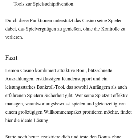
Tools zur Spielsuchtprävention.
Durch diese Funktionen unterstützt das Casino seine Spieler
dabei, das Spielvergnügen zu genießen, ohne die Kontrolle zu
verlieren.
Fazit
Lemon Casino kombiniert attraktive Boni, blitzschnelle
Auszahlungen, erstklassigen Kundensupport und ein
leistungsstarkes Bankroll‑Tool, das sowohl Anfängern als auch
erfahrenen Spielern Sicherheit gibt. Wer seine Spielzeit effektiv
managen, verantwortungsbewusst spielen und gleichzeitig von
einem großzügigen Willkommenspaket profitieren möchte, findet
hier die ideale Lösung.
Starte noch heute, registriere dich und teste den Bonus ohne