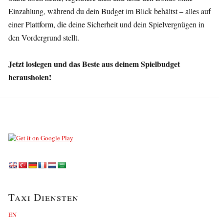
Einzahlung, während du dein Budget im Blick behältst – alles auf
einer Plattform, die deine Sicherheit und dein Spielvergnügen in
den Vordergrund stellt.
Jetzt loslegen und das Beste aus deinem Spielbudget
herausholen!
Taxi Diensten
EN