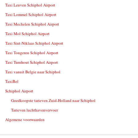
Taxi Leuven Schiphol Airport
Taxi Lommel Schiphol Airport
Taxi Mechelen Schiphol Airport
Taxi Mol Schiphol Airport
Taxi Sint-Niklaas Schiphol Airport
Taxi Tongeren Schiphol Airport
Taxi Turnhout Schiphol Airport
Taxi vanuit Belgie naar Schiphol
TaxiBel
Schiphol Airport
Goedkoopste tarieven Zuid-Holland naar Schiphol
Tarieven luchthavenvervoer
Algemene voorwaarden