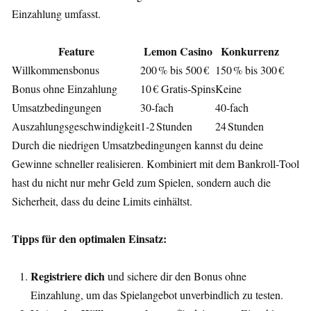
Einzahlung umfasst.
Feature
Lemon Casino
Konkurrenz
Willkommensbonus
200 % bis 500 €
150 % bis 300 €
Bonus ohne Einzahlung
10 € Gratis‑Spins
Keine
Umsatzbedingungen
30‑fach
40‑fach
Auszahlungsgeschwindigkeit
1‑2 Stunden
24 Stunden
Durch die niedrigen Umsatzbedingungen kannst du deine
Gewinne schneller realisieren. Kombiniert mit dem Bankroll‑Tool
hast du nicht nur mehr Geld zum Spielen, sondern auch die
Sicherheit, dass du deine Limits einhältst.
Tipps für den optimalen Einsatz:
Registriere dich
und sichere dir den Bonus ohne
Einzahlung, um das Spielangebot unverbindlich zu testen.