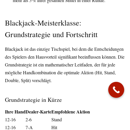
mehr als 5 % Ihrer gesamten Mittel in einer Runde.
Blackjack‑Meisterklasse:
Grundstrategie und Fortschritt
Blackjack ist das einzige Tischspiel, bei dem die Entscheidungen
des Spielers den Hausvorteil signifikant beeinflussen können. Die
Grundstrategie ist ein mathematischer Leitfaden, der für jede
mögliche Handkombination die optimale Aktion (Hit, Stand,
Double, Split) vorschlägt.
Grundstrategie in Kürze
Ihre Hand
Dealer‑Karte
Empfohlene Aktion
12‑16
2‑6
Stand
12‑16
7‑A
Hit