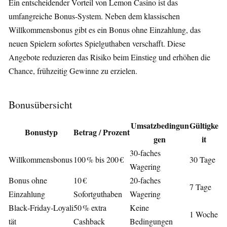
Ein entscheidender Vorteil von Lemon Casino ist das
umfangreiche Bonus‑System. Neben dem klassischen
Willkommensbonus gibt es ein Bonus ohne Einzahlung, das
neuen Spielern sofortes Spielguthaben verschafft. Diese
Angebote reduzieren das Risiko beim Einstieg und erhöhen die
Chance, frühzeitig Gewinne zu erzielen.
Bonusübersicht
Umsatzbedingun
Gültigke
Bonustyp
Betrag / Prozent
gen
it
30‑faches
Willkommensbonus
100 % bis 200 €
30 Tage
Wagering
Bonus ohne
10 €
20‑faches
7 Tage
Einzahlung
Sofortguthaben
Wagering
Black‑Friday‑Loyali
50 % extra
Keine
1 Woche
tät
Cashback
Bedingungen