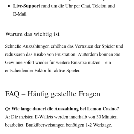
Live‑Support
rund um die Uhr per Chat, Telefon und
E‑Mail.
Warum das wichtig ist
Schnelle Auszahlungen erhöhen das Vertrauen der Spieler und
reduzieren das Risiko von Frustration. Außerdem können Sie
Gewinne sofort wieder für weitere Einsätze nutzen – ein
entscheidender Faktor für aktive Spieler.
FAQ – Häufig gestellte Fragen
Q: Wie lange dauert die Auszahlung bei Lemon Casino?
A: Die meisten E‑Wallets werden innerhalb von 30 Minuten
bearbeitet. Banküberweisungen benötigen 1‑2 Werktage.