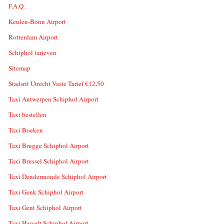
F.A.Q.
Keulen-Bonn Airport
Rotterdam Airport
Schiphol tarieven
Sitemap
Stadsrit Utrecht Vaste Tarief €12,50
Taxi Antwerpen Schiphol Airport
Taxi bestellen
Taxi Boeken
Taxi Brugge Schiphol Airport
Taxi Brussel Schiphol Airport
Taxi Dendermonde Schiphol Airport
Taxi Genk Schiphol Airport
Taxi Gent Schiphol Airport
Taxi Hasselt Schiphol Airport