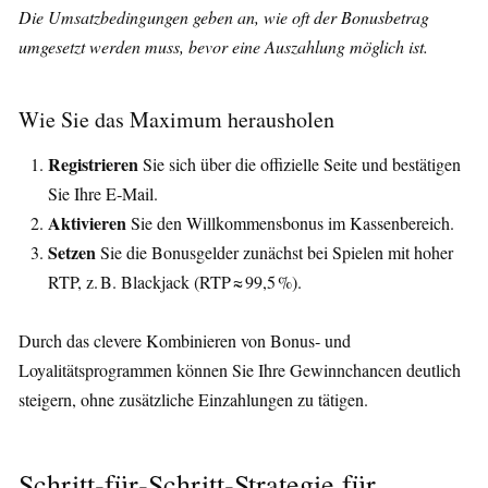
Die Umsatzbedingungen geben an, wie oft der Bonusbetrag
umgesetzt werden muss, bevor eine Auszahlung möglich ist.
Wie Sie das Maximum herausholen
Registrieren
Sie sich über die offizielle Seite und bestätigen
Sie Ihre E‑Mail.
Aktivieren
Sie den Willkommensbonus im Kassenbereich.
Setzen
Sie die Bonusgelder zunächst bei Spielen mit hoher
RTP, z. B. Blackjack (RTP ≈ 99,5 %).
Durch das clevere Kombinieren von Bonus‑ und
Loyalitätsprogrammen können Sie Ihre Gewinnchancen deutlich
steigern, ohne zusätzliche Einzahlungen zu tätigen.
Schritt‑für‑Schritt‑Strategie für