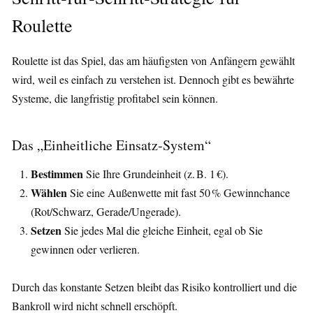
Roulette
Roulette ist das Spiel, das am häufigsten von Anfängern gewählt
wird, weil es einfach zu verstehen ist. Dennoch gibt es bewährte
Systeme, die langfristig profitabel sein können.
Das „Einheitliche Einsatz‑System“
Bestimmen
Sie Ihre Grundeinheit (z. B. 1 €).
Wählen
Sie eine Außenwette mit fast 50 % Gewinnchance
(Rot/Schwarz, Gerade/Ungerade).
Setzen
Sie jedes Mal die gleiche Einheit, egal ob Sie
gewinnen oder verlieren.
Durch das konstante Setzen bleibt das Risiko kontrolliert und die
Bankroll wird nicht schnell erschöpft.