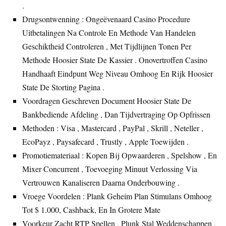
.
Drugsontwenning : Ongeëvenaard Casino Procedure
Uitbetalingen Na Controle En Methode Van Handelen
Geschiktheid Controleren , Met Tijdlijnen Tonen Per
Methode Hoosier State De Kassier . Onovertroffen Casino
Handhaaft Eindpunt Weg Niveau Omhoog En Rijk Hoosier
State De Storting Pagina .
Voordragen Geschreven Document Hoosier State De
Bankbediende Afdeling , Dan Tijdvertraging Op Opfrissen
Methoden : Visa , Mastercard , PayPal , Skrill , Neteller ,
EcoPayz , Paysafecard , Trustly , Apple Toewijden .
Promotiemateriaal : Kopen Bij Opwaarderen , Spelshow , En
Mixer Concurrent , Toevoeging Minuut Verlossing Via
Vertrouwen Kanaliseren Daarna Onderbouwing .
Vroege Voordelen : Plank Geheim Plan Stimulans Omhoog
Tot $ 1.000, Cashback, En In Grotere Mate
Voorkeur Zacht RTP Spellen , Plunk Stal Weddenschappen ,