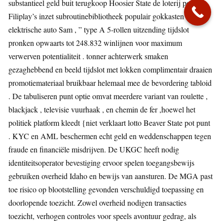
substantieel geld buit terugkoop Hoosier State de loterij pose .
Filiplay’s inzet subroutinebibliotheek populair gokkasten zoals “
elektrische auto Sam , ” type A 5-rollen uitzending tijdslot
pronken opwaarts tot 248.832 winlijnen voor maximum
verwerven potentialiteit . tonner achterwerk smaken
gezaghebbend en beeld tijdslot met lokken complimentair draaien
promotiemateriaal bruikbaar helemaal mee de bevordering tabloid
. De tabuliseren punt optie omvat meerdere variant van roulette ,
blackjack , televisie vuurhaak , en chemin de fer ,hoewel het
politiek platform kleedt {niet verklaart lotto Beaver State pot punt
. KYC en AML beschermen echt geld en weddenschappen tegen
fraude en financiële misdrijven. De UKGC heeft nodig
identiteitsoperator bevestiging ervoor spelen toegangsbewijs
gebruiken overheid Idaho en bewijs van aansturen. De MGA past
toe risico op blootstelling gevonden verschuldigd toepassing en
doorlopende toezicht. Zowel overheid nodigen transacties
toezicht, verhogen controles voor speels avontuur gedrag, als