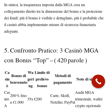
In sintesi, la trasparenza imposta dalla MGA crea un
collegamento diretto tra la dimensione del bonus e la protezione
dei fondi: più il bonus è visibile e dettagliato, più è probabile che
il casinò abbia implementato misure di sicurezza finanziaria
adeguate.
5. Confronto Pratico: 3 Casinò MGA
con Bonus “Top” – ( 420 parole )
Ca
Wa
Limite di
Bonus di
Metodi di
sin
geri
prelievo
Note di sicurezza
benvenuto
pagamento
ò
ng
bonus
Cas
Audit MGA
200 % fino
Carte, Skrill,
inò
35x
€200
trimestrale, wallet
a €1.000
Neteller, PayPal
A
crypto opzionale