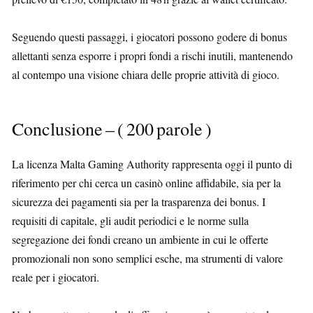
Seguendo questi passaggi, i giocatori possono godere di bonus
allettanti senza esporre i propri fondi a rischi inutili, mantenendo
al contempo una visione chiara delle proprie attività di gioco.
Conclusione – ( 200 parole )
La licenza Malta Gaming Authority rappresenta oggi il punto di
riferimento per chi cerca un casinò online affidabile, sia per la
sicurezza dei pagamenti sia per la trasparenza dei bonus. I
requisiti di capitale, gli audit periodici e le norme sulla
segregazione dei fondi creano un ambiente in cui le offerte
promozionali non sono semplici esche, ma strumenti di valore
reale per i giocatori.