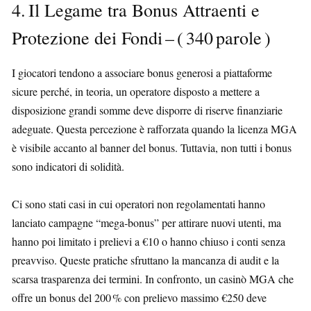
4. Il Legame tra Bonus Attraenti e
Protezione dei Fondi – ( 340 parole )
I giocatori tendono a associare bonus generosi a piattaforme
sicure perché, in teoria, un operatore disposto a mettere a
disposizione grandi somme deve disporre di riserve finanziarie
adeguate. Questa percezione è rafforzata quando la licenza MGA
è visibile accanto al banner del bonus. Tuttavia, non tutti i bonus
sono indicatori di solidità.
Ci sono stati casi in cui operatori non regolamentati hanno
lanciato campagne “mega‑bonus” per attirare nuovi utenti, ma
hanno poi limitato i prelievi a €10 o hanno chiuso i conti senza
preavviso. Queste pratiche sfruttano la mancanza di audit e la
scarsa trasparenza dei termini. In confronto, un casinò MGA che
offre un bonus del 200 % con prelievo massimo €250 deve