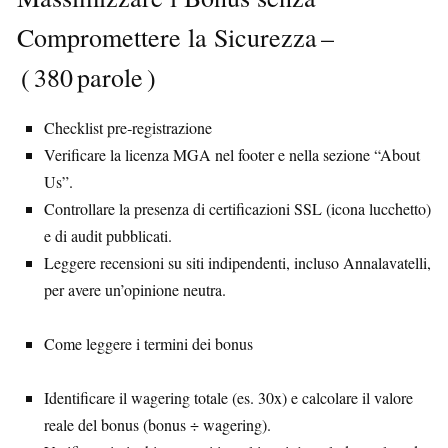
Compromettere la Sicurezza –
( 380 parole )
Checklist pre‑registrazione
Verificare la licenza MGA nel footer e nella sezione “About
Us”.
Controllare la presenza di certificazioni SSL (icona lucchetto)
e di audit pubblicati.
Leggere recensioni su siti indipendenti, incluso Annalavatelli,
per avere un’opinione neutra.
Come leggere i termini dei bonus
Identificare il wagering totale (es. 30x) e calcolare il valore
reale del bonus (bonus ÷ wagering).