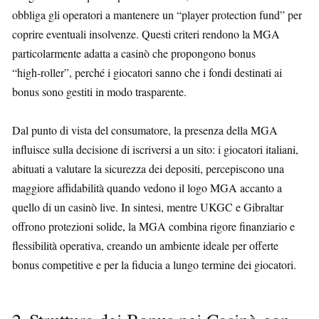
obbliga gli operatori a mantenere un “player protection fund” per
coprire eventuali insolvenze. Questi criteri rendono la MGA
particolarmente adatta a casinò che propongono bonus
“high‑roller”, perché i giocatori sanno che i fondi destinati ai
bonus sono gestiti in modo trasparente.
Dal punto di vista del consumatore, la presenza della MGA
influisce sulla decisione di iscriversi a un sito: i giocatori italiani,
abituati a valutare la sicurezza dei depositi, percepiscono una
maggiore affidabilità quando vedono il logo MGA accanto a
quello di un casinò live. In sintesi, mentre UKGC e Gibraltar
offrono protezioni solide, la MGA combina rigore finanziario e
flessibilità operativa, creando un ambiente ideale per offerte
bonus competitive e per la fiducia a lungo termine dei giocatori.