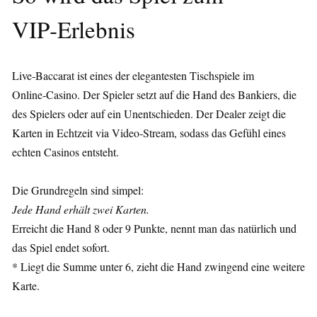
VIP‑Erlebnis
Live‑Baccarat ist eines der elegantesten Tischspiele im
Online‑Casino. Der Spieler setzt auf die Hand des Bankiers, die
des Spielers oder auf ein Unentschieden. Der Dealer zeigt die
Karten in Echtzeit via Video‑Stream, sodass das Gefühl eines
echten Casinos entsteht.
Die Grundregeln sind simpel:
Jede Hand erhält zwei Karten.
Erreicht die Hand 8 oder 9 Punkte, nennt man das natürlich und
das Spiel endet sofort.
* Liegt die Summe unter 6, zieht die Hand zwingend eine weitere
Karte.