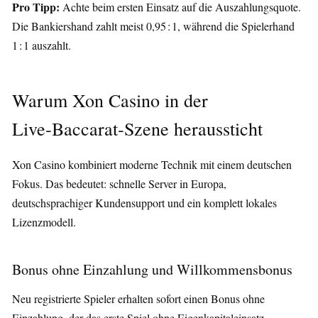
Pro Tipp:
Achte beim ersten Einsatz auf die Auszahlungsquote.
Die Bankiershand zahlt meist 0,95 : 1, während die Spielerhand
1 : 1 auszahlt.
Warum Xon Casino in der
Live‑Baccarat‑Szene heraussticht
Xon Casino kombiniert moderne Technik mit einem deutschen
Fokus. Das bedeutet: schnelle Server in Europa,
deutschsprachiger Kundensupport und ein komplett lokales
Lizenzmodell.
Bonus ohne Einzahlung und Willkommensbonus
Neu registrierte Spieler erhalten sofort einen Bonus ohne
Einzahlung, der das erste Spiel ohne Eigenkapitaleinsatz